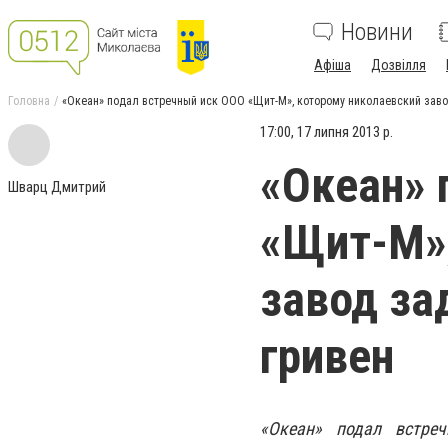
Новини
Афіша
Дозвілля
Головна
«Океан» подал встречный иск ООО «Щит-М», которому николаевский зав
17:00, 17 липня 2013 р.
«Океан» 
Шварц Дмитрий
«Щит-М»,
завод за
гривен
«Океан» подал встре