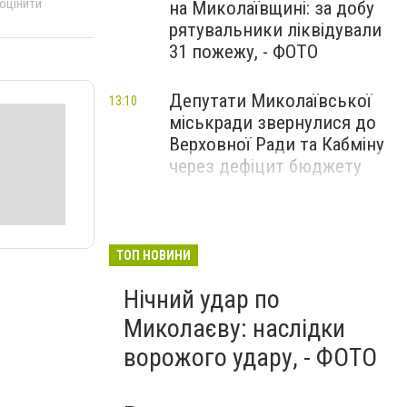
 оцінити
на Миколаївщині: за добу
рятувальники ліквідували
31 пожежу, - ФОТО
Депутати Миколаївської
13:10
міськради звернулися до
Верховної Ради та Кабміну
через дефіцит бюджету
ТОП НОВИНИ
Нічний удар по
Миколаєву: наслідки
ворожого удару, - ФОТО