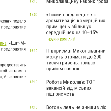
Миколаївщину накриє гроза
17:10
«Тихий продавець»: як
17:00
ароматизація комерційних
Океан» подало
приміщень збільшує
 предприятие
середній чек на 10–15%
НОВИНИ КОМПАНІЙ
ина
«Щит-М»
 предприятия
Підприємці Миколаївщини
16:10
можуть отримати до 200
тисяч гривень: триває
предоставить
прийом заявок
лкой на номер
а; банковские
Робота Миколаїв: ТОП
15:10
вакансій від міських
підприємств
Вогонь ледь не знищив ліс
14:10