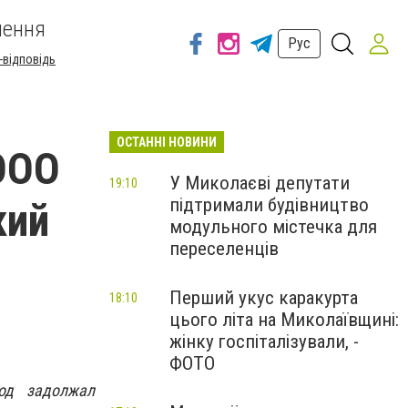
шення
Рус
-відповідь
ОСТАННІ НОВИНИ
ООО
У Миколаєві депутати
19:10
підтримали будівництво
кий
модульного містечка для
переселенців
Перший укус каракурта
18:10
цього літа на Миколаївщині:
жінку госпіталізували, -
ФОТО
од задолжал