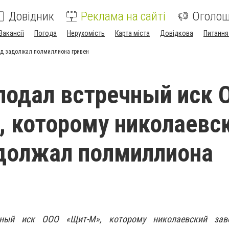
Довідник
Реклама на сайті
Оголо
Вакансії
Погода
Нерухомість
Карта міста
Довідкова
Питання
од задолжал полмиллиона гривен
подал встречный иск 
 которому николаевс
должал полмиллиона
чный иск ООО «Щит-М», которому николаевский зав