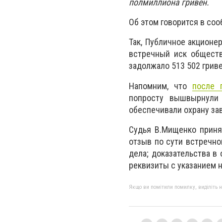
полмиллиона гривен.
Об этом говорится в со
Так, Публичное акционе
встречный иск обществ
задолжало 513 502 гриве
Напомним, что
после 
попросту вышвырнули 
обеспечивали охрану за
Судья В.Мищенко приня
отзыв по сути встречно
дела; доказательства в
реквизиты с указанием н
Якщо ви помітили помилку, виділіть нео