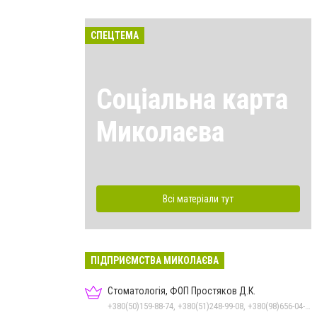
СПЕЦТЕМА
Соціальна карта
Миколаєва
Всі матеріали тут
ПІДПРИЄМСТВА МИКОЛАЄВА
Стоматологія, ФОП Простяков Д.К.
+380(50)159-88-74, +380(51)248-99-08, +380(98)656-04-14, +380(95)939-60-53