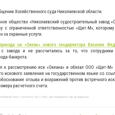
общении Хозяйственного суда Николаевской области.
рное общество «Николаевский судостроительный завод «
у с ограниченной ответственностью «Щит-М», которому
н за охранные услуги.
прихода на «Океан» нового гендиректора Василия Фед
с завода и не рассчитались за то, что сотрудники
вода-банкрота.
л к рассмотрению иск «Океана» и обязал ООО «Щит-М» 
го искового заявления на государственном языке со ссы
 обоснование отзыва и возражений против встречного иск
омера расчетного счета.
бхідний текст і натисніть Ctrl + Enter, щоб повідомити про це редакцію