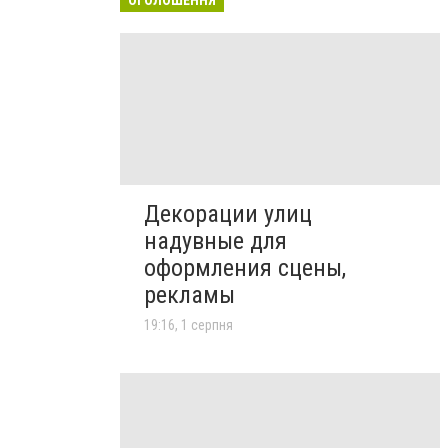
Декорации улиц
надувные для
оформления сцены,
рекламы
19:16, 1 серпня