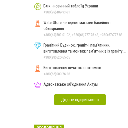
Блік - новинний таблоїд України
+380(99)489-93-31
WaterStore - інтернет магазин басейнів і
обладнання
+380(44)502-01-02, +380(66)777-78-42, +380(67)777-82-19, +380(67)890-80-80, +380(73)890-80-80, +380(44)502-01-03
Гранітний Будинок, гранітні пам'ятники,
виготовлення та монтаж пам'ятників із граніту в
Миколаєві
+380(93)620-65-65
Виготовлення печаток та штампів
+380(66)000-76-28
Адвокатське об'єднання Актум
Додати підприємство
ОГОЛОШЕННЯ