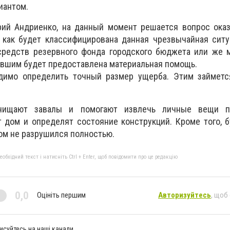
иантом.
рий Андриенко, на данный момент решается вопрос ока
, как будет классифицирована данная чрезвычайная сит
 средств резервного фонда городского бюджета или же 
авшим будет предоставлена материальная помощь.
димо определить точный размер ущерба. Этим займетс
счищают завалы и помогают извлечь личные вещи по
 дом и определят состояние конструкций. Кроме того, 
ом не разрушился полностью.
бхідний текст і натисніть Ctrl + Enter, щоб повідомити про це редакцію
0,0
Оцініть першим
Авторизуйтесь
, щоб
исуйтесь на наші канали