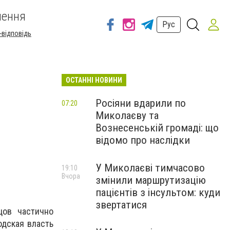
шення
Рус
-відповідь
ОСТАННІ НОВИНИ
Росіяни вдарили по
07:20
Миколаєву та
Вознесенській громаді: що
відомо про наслідки
У Миколаєві тимчасово
19:10
Вчора
змінили маршрутизацію
пацієнтів з інсультом: куди
звертатися
цов частично
одская власть