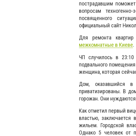
пострадавшим поможет.
вопросам техногенно-
посвященного ситуац
официальный сайт Никол
Для ремонта квартир
межкомнатные в Киеве
.
ЧП случилось в 23:10
подвального помещения 
женщина, которая сейча
Дом, оказавшийся в 
приватизированы. В до
горожан. Они нуждаются
Как отметил первый виц
властью, заключается 
жильем. Городской вл
Однако 5 человек от 