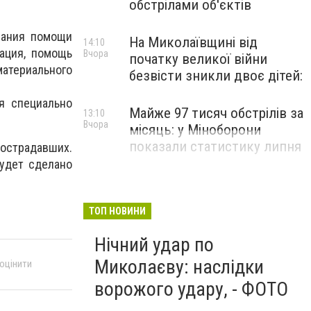
обстрілами об'єктів
зания помощи
На Миколаївщині від
14:10
уация, помощь
Вчора
початку великої війни
материального
безвісти зникли двоє дітей:
я специально
Майже 97 тисяч обстрілів за
13:10
Вчора
місяць: у Міноборони
показали статистику липня
страдавших.
будет сделано
ТОП НОВИНИ
Нічний удар по
Миколаєву: наслідки
 оцінити
ворожого удару, - ФОТО