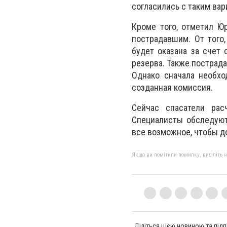
согласились с таким вар
Кроме того, отметил Ю
пострадавшим. От того
будет оказана за счет
резерва. Также пострад
Однако сначала необхо
созданная комиссия.
Сейчас спасатели ра
Специалисты обследуют
все возможное, чтобы д
Якщо ви помітили помилку, виділіть нео
Діліться цією новиною та підп