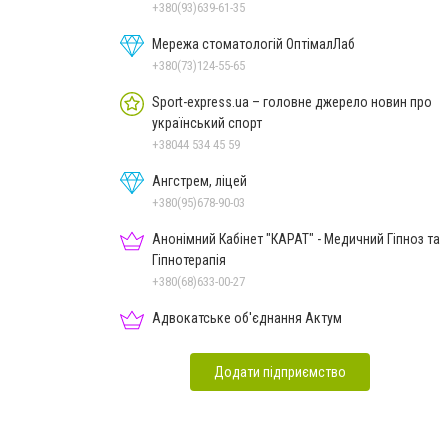
+380(93)639-61-35
Мережа стоматологій ОптімалЛаб
+380(73)124-55-65
Sport-express.ua – головне джерело новин про
український спорт
+38044 534 45 59
Ангстрем, ліцей
+380(95)678-90-03
Анонімний Кабінет "КАРАТ" - Медичний Гіпноз та
Гіпнотерапія
+380(68)633-00-27
Адвокатське об'єднання Актум
Додати підприємство