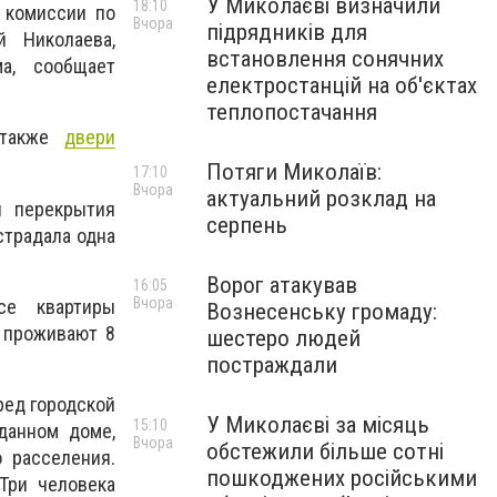
У Миколаєві визначили
18:10
 комиссии по
Вчора
підрядників для
й Николаева,
встановлення сонячних
а, сообщает
електростанцій на об'єктах
теплопостачання
а также
двери
Потяги Миколаїв:
17:10
Вчора
актуальний розклад на
я перекрытия
серпень
страдала одна
Ворог атакував
16:05
Вчора
се квартиры
Вознесенську громаду:
 проживают 8
шестеро людей
постраждали
ред городской
У Миколаєві за місяць
15:10
данном доме,
Вчора
обстежили більше сотні
 расселения.
пошкоджених російськими
Три человека