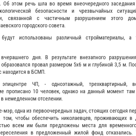
 Об этом речь шла во время внеочередного заседания
экологической безопасности и чрезвычайных ситуаци
ии, связанной с частичным разрушением этого дом
аевского городского совета.
 будут использованы различный стройматериалы, 
 вчерашнего дня. В результате внезапного разрушени
образовался провал размером 5х6 м и глубиной 3,5 м. По
с находится в БСМП.
эпицентре ЧП, - одноэтажный, трехквартирный, в
ме прописано 10 человек, однако на данный момент там
 в немедленном отселении.
е-мэр, одна из первоочередных задач, стоящих сегодня пе
в том, чтобы обеспечить николаевцев, проживающих в 
астью всем им были предложены места для временного
переселения в предложенный жилой фонд отказались. 