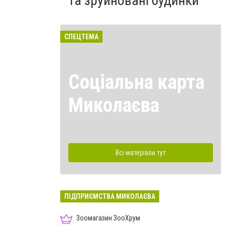
та зруйновані будинки
СПЕЦТЕМА
Соціальна карта
Миколаєва
Всі матеріали тут
ПІДПРИЄМСТВА МИКОЛАЄВА
Зоомагазин ЗооХрум