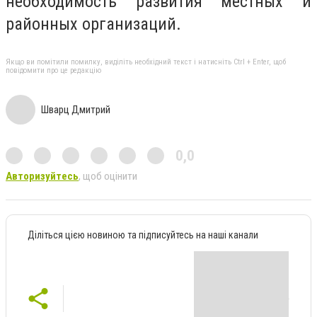
необходимость развития местных и
районных организаций.
Якщо ви помітили помилку, виділіть необхідний текст і натисніть Ctrl + Enter, щоб
повідомити про це редакцію
Шварц Дмитрий
0,0
Авторизуйтесь
, щоб оцінити
Діліться цією новиною та підписуйтесь на наші канали