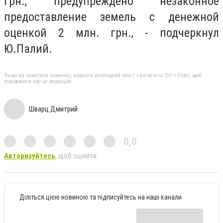
грн., предупреждено незаконное
предоставление земель с денежной
оценкой 2 млн. грн., - подчеркнул
Ю.Палий.
Якщо ви помітили помилку, виділіть необхідний текст і натисніть Ctrl + Enter, щоб
повідомити про це редакцію
Шварц Дмитрий
0,0
Авторизуйтесь
, щоб оцінити
Діліться цією новиною та підписуйтесь на наші канали