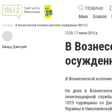
Новини
Афіша
Дозвілля
Головна
В Вознесенской колонии крестили осужденных (ФОТО)
12:20, 17 липня 2013 р.
В Вознес
Шварц Дмитрий
осужден
В Вознесенской колонии
На днях в Вознесенск
пенитенциарной службы
1025 годовщины со Дня
Украины в Николаевской