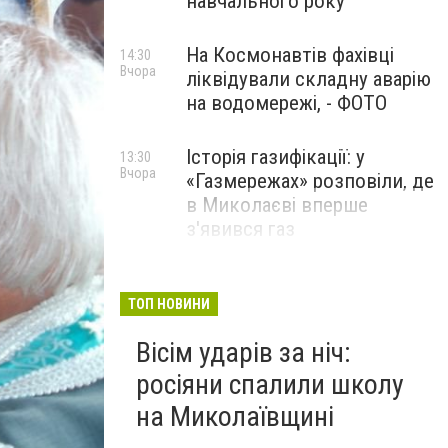
навчального року
На Космонавтів фахівці
14:30
Вчора
ліквідували складну аварію
на водомережі, - ФОТО
Історія газифікації: у
13:30
Вчора
«Газмережах» розповіли, де
в Миколаєві вперше
з'явився газ
Літній відпочинок у
13:00
Вчора
Миколаєві 2026: шукаємо
ТОП НОВИНИ
нові враження та
Вісім ударів за ніч:
перезавантаження
росіяни спалили школу
ПАРТНЕРСЬКИЙ СПЕЦПРОЄКТ
на Миколаївщині