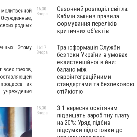
Сезонний розподіл світла:
16:30
 молитвенной
Вчора
Кабмін змінив правила
сужденные,
формування переліків
 своих родных
критичних об'єктів
Трансформація Служби
енных. Этому
16:17
Вчора
безпеки України в умовах
екзистенційної війни:
баланс між
 всех грехов,
євроінтеграційними
составляющей
стандартами та безпековою
процесса их
стійкістю
а учреждения
З 1 вересня освітянам
15:30
Вчора
підвищать заробітну плату
на 20%: Уряд підбив
підсумки підготовки до