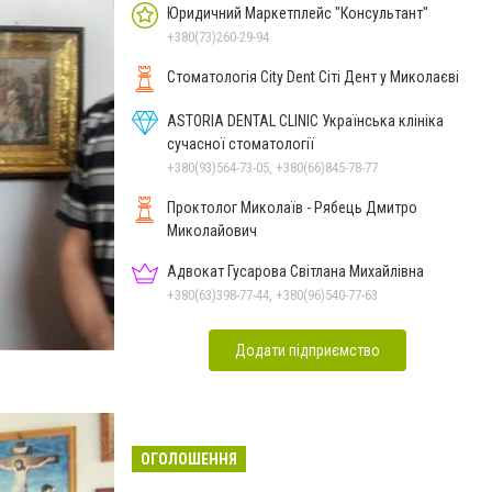
Юридичний Маркетплейс "Консультант"
+380(73)260-29-94
Стоматологія City Dent Сіті Дент у Миколаєві
ASTORIA DENTAL CLINIC Українська клініка
сучасної стоматології
+380(93)564-73-05, +380(66)845-78-77
Проктолог Миколаїв - Рябець Дмитро
Миколайович
Адвокат Гусарова Світлана Михайлівна
+380(63)398-77-44, +380(96)540-77-63
Додати підприємство
ОГОЛОШЕННЯ