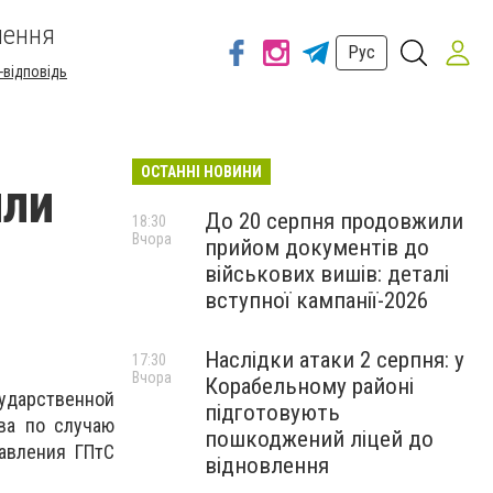
шення
Рус
-відповідь
ОСТАННІ НОВИНИ
или
До 20 серпня продовжили
18:30
Вчора
прийом документів до
військових вишів: деталі
вступної кампанії-2026
Наслідки атаки 2 серпня: у
17:30
Вчора
Корабельному районі
ударственной
підготовують
ва по случаю
пошкоджений ліцей до
авления ГПтС
відновлення