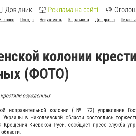
Довідник
Реклама на сайті
Оголо
Вакансії
Погода
Нерухомість
Карта міста
Довідкова
Питання
енской колонии крест
ных (ФОТО)
 крестили осужденных
.
ой исправительной колонии (№ 72) управления Гос
 Украины в Николаевской области состоялись торжест
 Крещения Киевской Руси, сообщает пресс-служба упр
 области.