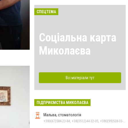
СПЕЦТЕМА
Соціальна карта
Миколаєва
Всі матеріали тут
ПІДПРИЄМСТВА МИКОЛАЄВА
Мальва, стоматологія
+380(67)584-23-84, +38(0512)44-32-05, +380(99)538-33-25, +380(63)977-35-54