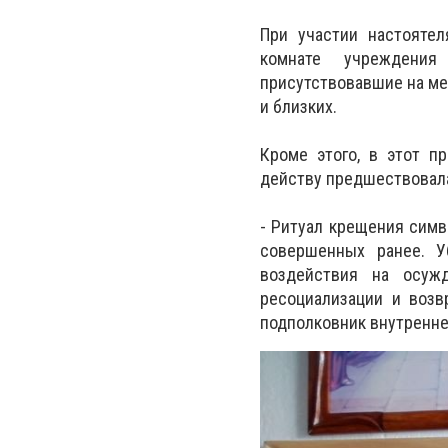
При участии настоятел
комнате учреждения
присутствовавшие на ме
и близких.
Кроме этого, в этот 
действу предшествовала
- Ритуал крещения симво
совершенных ранее. У
воздействия на осуж
ресоциализации и возв
подполковник внутренне