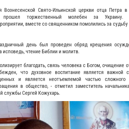
я Вознесенской Свято-Ильинской церкви отца Петра в
 прошел торжественный молебен за Украину. О
роприятии, вместе со священником помолились за судьбу
праздничный день был проведен обряд крещения осужд
 исповедь, чтение Библии и молитв.
лизирует благодать, связь человека с Богом, очищение от
бежден, что духовное воспитание является важной 
денных и является неотъемлемой частью сложного 
ращения в общество, - отметил заместитель начальник
й службы Сергей Кожухарь.