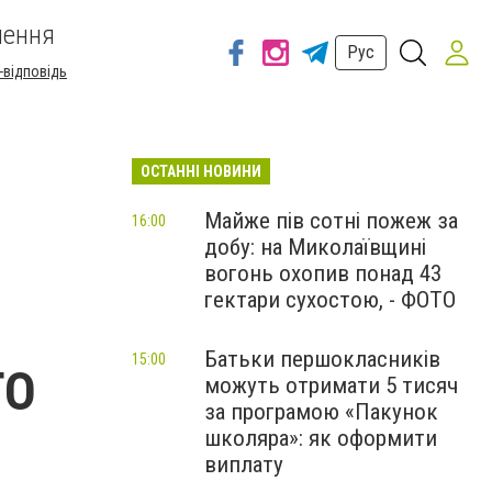
шення
Рус
-відповідь
ОСТАННІ НОВИНИ
Майже пів сотні пожеж за
16:00
добу: на Миколаївщині
вогонь охопив понад 43
гектари сухостою, - ФОТО
Батьки першокласників
15:00
ТО
можуть отримати 5 тисяч
за програмою «Пакунок
школяра»: як оформити
виплату