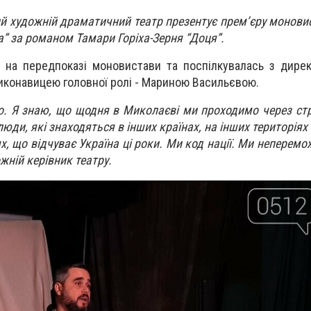
й художній драматичний театр презентує прем’єру монови
а” за романом Тамари Горіха-Зерня “Доця”.
 на передпоказі моновистави та поспілкувалась з дире
иконавицею головної ролі - Мариною Васильєвою.
но. Я знаю, що щодня в Миколаєві ми проходимо через стр
юди, які знаходяться в інших країнах, на інших територіях
, що відчуває Україна ці роки. Ми код нації. Ми неперемож
жній керівник театру.