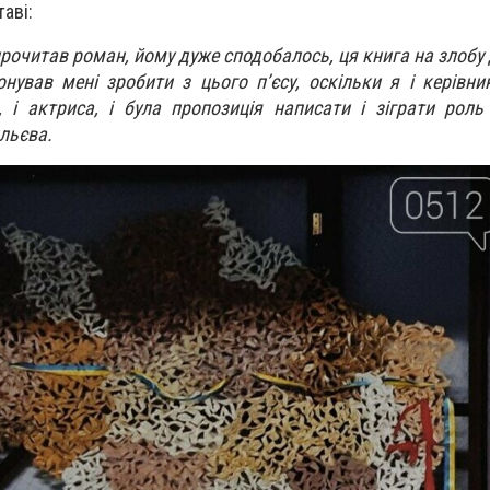
таві:
рочитав роман, йому дуже сподобалось, ця книга на злобу 
нував мені зробити з цього п’єсу, оскільки я і керівник
 і актриса, і була пропозиція написати і зіграти роль в
льєва.