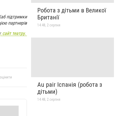
Робота з дітьми в Великої
Британії
 Хаб підтримки
цією партнерів
14:48, 2 серпня
и
: сайт театру.
 оцінити
Au pair Іспанія (робота з
дітьми)
14:48, 2 серпня