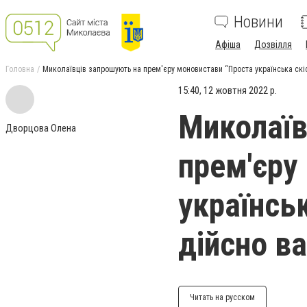
Новини
Афіша
Дозвілля
Головна
Миколаївців запрошують на прем'єру моновистави “Проста українська скіф
15:40, 12 жовтня 2022 р.
Миколаїв
Дворцова Олена
прем'єру
українсь
дійсно в
Читать на русском