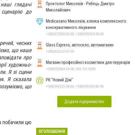
Проктолог Миколаїв - Рябець Дмитро
наші глядачі
Миколайович
 сценарію до
Medicasano Миколаїв, клініка комплексного
консервативного лікування
+380(67)009-06-00, +380(99)029-96-00
речей, чесних
Glass Express, автоскло, автомагазин
міємо, що наше
+380(63)612-07-59
зповідати про
Магазин професійної косметики для перукарів
рії художньо-
+380(93)864-34-58, 095 733 6380
и. Я зі сцени
ня. Я сказала
РК "Новий Дім"
 розуміємо, що
+380(99)333-58-60, +380(93)955-82-46
Додати підприємство
ів побачили цю
ОГОЛОШЕННЯ