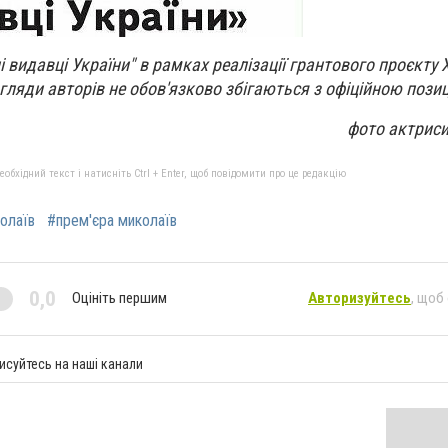
і видавці України" в рамках реалізації грантового проєкту
гляди авторів не обов'язково збігаються з офіційною пози
фото актрис
бхідний текст і натисніть Ctrl + Enter, щоб повідомити про це редакцію
колаїв
#прем'єра миколаїв
0,0
Оцініть першим
Авторизуйтесь
, щоб
исуйтесь на наші канали