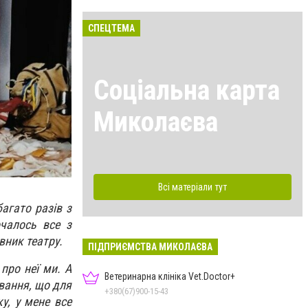
СПЕЦТЕМА
Соціальна карта
Миколаєва
Всі матеріали тут
агато разів з
чалось все з
вник театру.
ПІДПРИЄМСТВА МИКОЛАЄВА
про неї ми. А
Ветеринарна клініка Vet.Doctor+
вання, що для
+380(67)900-15-43
у, у мене все