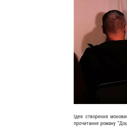
Ідея створення монови
прочитання роману “Доця