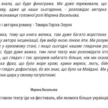
і знала, що буде фонограма. Ми дуже переживали, що 
аву, адже це наше сьогодення, - розповідає авторка
иконавиця головної ролі Марина Васильєва.
 і авторка роману - Тамара Горіха-Зерня
думка, тому що книга велика, там дуже багато жорстоких 
к у автора інсценізації, був вибір якою лінією йти. Ми розу
я у кризовому стані, і якщо сьогодні нашим глядачам ро
і, буде дуже важко, тим паче театр має розповідати істо
 що глядач і так зрозумів набагато більше, ніж ми сказал
ка фраз, що було море крові, крики вереск, лють, бій
о глядач дофантазує, бо він знає, що було на Майдані. Ми
вона щира у своєму патріотизмі.
Марина Васильєва
ставою театр їде на фестиваль, аби якомога більше українц