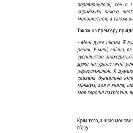
перевернулось, хоч я 
сприймуть важко вист
моновистави, а також в
Також на прем’єру приїде
- Мені дуже цікава її 
речей. У мені, звісно, я
суспільство знаходитьс
дуже натуралістичні реч
переосмислені. Я думаю,
сказала буквально кіль
мінімум, але я знала, щ
моя героїня патріотка, 
Крім того, з цією монови
п’єсу: