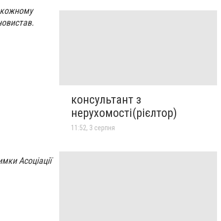
в кожному
новистав.
консультант з
нерухомості(рієлтор)
11:52, 3 серпня
имки Асоціації