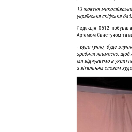
13 жовтня миколаївськи
українська скіфська баб
Редакція 0512 побувала
Артемом Свистуном та в
- Буде гучно, буде влуч
зробили навмисно, щоб л
ми відчуваємо в укриттях
з вітальним словом худо