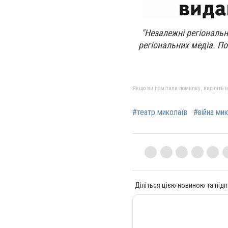
"Незалежні регіональн
регіональних медіа. По
Якщо ви помітили помилку, виділіть нео
#театр миколаїв
#війна ми
Діліться цією новиною та підп