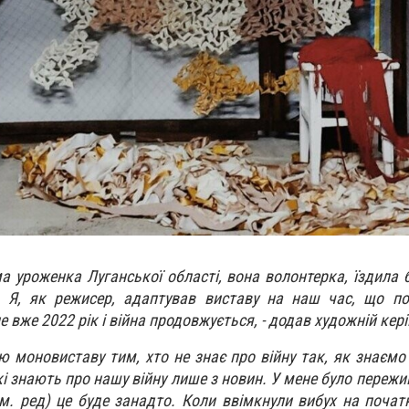
 уроженка Луганської області, вона волонтерка, їздила б
 Я, як режисер, адаптував виставу на наш час, що по
е вже 2022 рік і війна продовжується, - додав художній кері
 моновиставу тим, хто не знає про війну так, як знаємо 
і знають про нашу війну лише з новин. У мене було пережи
м. ред) це буде занадто. Коли ввімкнули вибух на початк