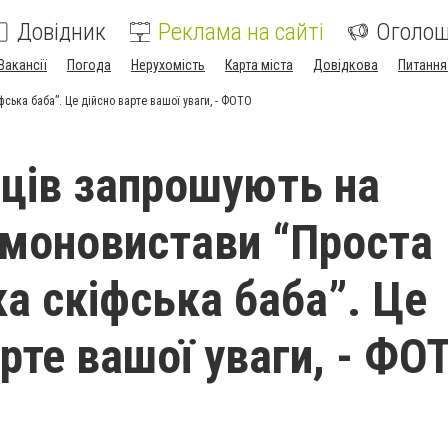
Довідник
Реклама на сайті
Оголо
Вакансії
Погода
Нерухомість
Карта міста
Довідкова
Питання
ська баба”. Це дійсно варте вашої уваги, - ФОТО
ців запрошують на
 моновистави “Проста
ка скіфська баба”. Це
арте вашої уваги, - ФО