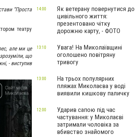
Як ветерану повернутися до
стави “Проста
14:00
цивільного життя:
презентовано чітку
ктором театру
дорожню карту, - ФОТО
Увага! На Миколаївщині
13:10
ес, але ми це
оголошено повітряну
 зрозуміли, що
тривогу
ні, - виступив
На трьох популярних
13:00
пляжах Миколаєва у воді
виявили кишкову паличку
Ударив сапою під час
12:00
частування: у Миколаєві
затримали чоловіка за
вбивство знайомого