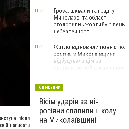
Гроза, шквали та град: у
11:45
Миколаєві та області
оголосили «жовтий» рівень
небезпечності
Житло відновили повністю:
11:00
родина з Миколаївщини
відбудувала дім за
програмою «єВідновлення»,
- ФОТО
ТОП НОВИНИ
Вісім ударів за ніч:
росіяни спалили школу
вистуна після
на Миколаївщині
євій написати