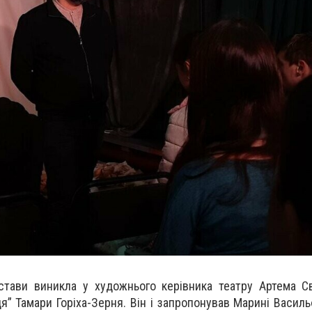
стави виникла у художнього керівника театру Артема С
” Тамари Горіха-Зерня. Він і запропонував Марині Василь