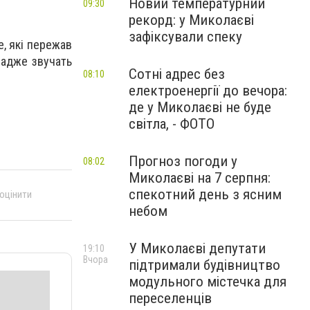
Новий температурний
09:30
рекорд: у Миколаєві
зафіксували спеку
е, які пережав
, адже звучать
Сотні адрес без
08:10
електроенергії до вечора:
де у Миколаєві не буде
світла, - ФОТО
Прогноз погоди у
08:02
Миколаєві на 7 серпня:
спекотний день з ясним
 оцінити
небом
У Миколаєві депутати
19:10
Вчора
підтримали будівництво
модульного містечка для
переселенців