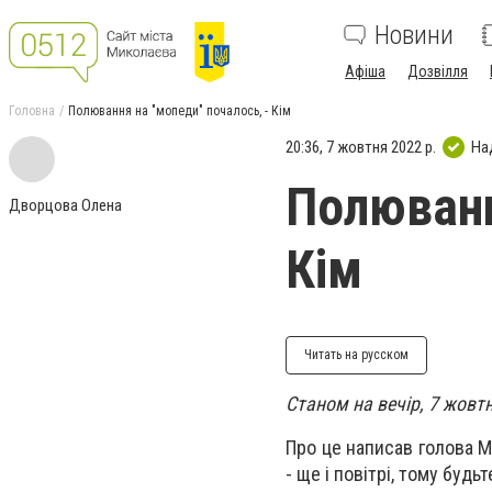
Новини
Афіша
Дозвілля
Головна
Полювання на "мопеди" почалось, - Кім
20:36, 7 жовтня 2022 р.
На
Полюванн
Дворцова Олена
Кім
Читать на русском
Станом на вечір, 7 жовт
Про це написав голова М
- ще і повітрі, тому будь