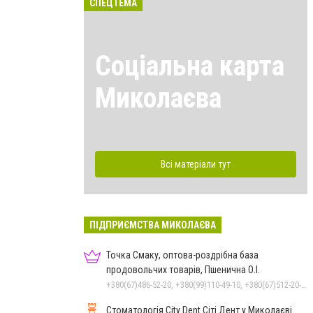
СПЕЦТЕМА
Соціальна карта
Миколаєва
Всі матеріали тут
ПІДПРИЄМСТВА МИКОЛАЄВА
Точка Смаку, оптова-роздрібна база
продовольчих товарів, Пшенична О.І.
+380(67)486-52-20, +380(99)110-49-10, +380(67)512-20-35
Стоматологія City Dent Сіті Дент у Миколаєві