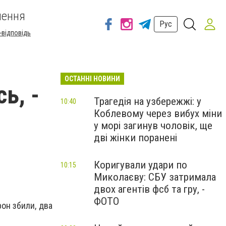
шення
Рус
-відповідь
ОСТАННІ НОВИНИ
ь, -
Трагедія на узбережжі: у
10:40
Коблевому через вибух міни
у морі загинув чоловік, ще
дві жінки поранені
Коригували удари по
10:15
Миколаєву: СБУ затримала
двох агентів фсб та гру, -
ФОТО
рон збили, два