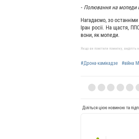
-
Полювання на мопеди по
Нагадаємо, зо останніми
Іран росії. На щастя, П
вони, як мопеди.
Якщо ви помітили помилку, виділіть нео
#Дрона-камікадзе
#війна М
Діліться цією новиною та підп