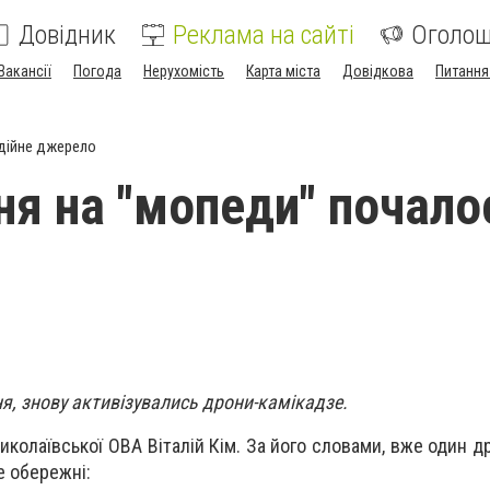
Довідник
Реклама на сайті
Оголо
Вакансії
Погода
Нерухомість
Карта міста
Довідкова
Питання
дійне джерело
я на "мопеди" почалос
ня, знову активізувались дрони-камікадзе.
иколаївської ОВА Віталій Кім. За його словами, вже один д
те обережні: