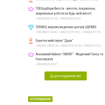
ТОВ БудФірм Висота - висотні, покрівельні,
зварювальні роботи на будь-якій висоті
+380(63)893-91-66, +380(66)483-65-05
ZDRAVO, мережа медичних центрів ЗДРАВО
+380(98)677-48-87, +380(67)239-78-51, +380(63)877-73-33
Гранітна майстерня "Душа"
+38(093) 308-81-96, +380(67)297-61-89, +380(51)272-01-73, +380(93)308-81-89
Анонімний Кабінет "КАРАТ" - Медичний Гіпноз та
Гіпнотерапія
+380(68)633-00-27
Додати підприємство
ОГОЛОШЕННЯ