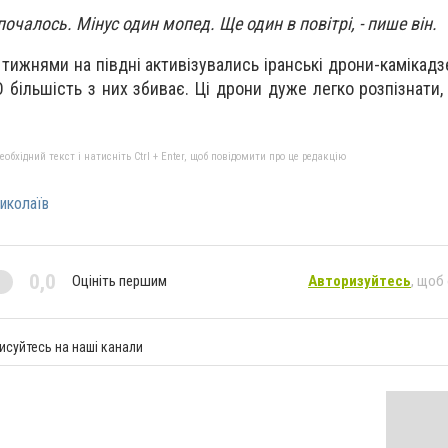
чалось. Мінус один мопед. Ще один в повітрі, - пише він.
 тижнями на півдні активізувались іранські дрони-камікадз
ПО більшість з них збиває. Ці дрони дуже легко розпізнати
бхідний текст і натисніть Ctrl + Enter, щоб повідомити про це редакцію
иколаїв
0,0
Оцініть першим
Авторизуйтесь
, щоб
исуйтесь на наші канали