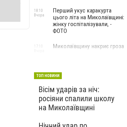
Перший укус каракурта
18:10
Вчора
цього літа на Миколаївщині:
жінку госпіталізували, -
ФОТО
Миколаївщину накриє гроза
17:10
Вчора
ТОП НОВИНИ
Вісім ударів за ніч:
росіяни спалили школу
на Миколаївщині
Нічний удар по