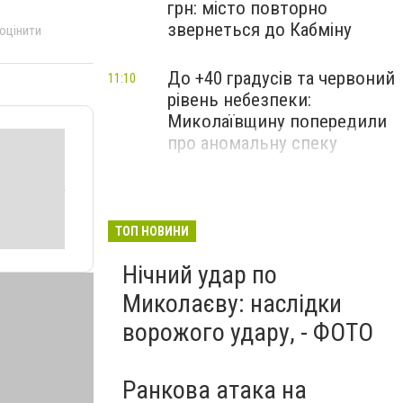
грн: місто повторно
звернеться до Кабміну
 оцінити
До +40 градусів та червоний
11:10
рівень небезпеки:
Миколаївщину попередили
про аномальну спеку
ТОП НОВИНИ
Нічний удар по
Миколаєву: наслідки
ворожого удару, - ФОТО
Ранкова атака на