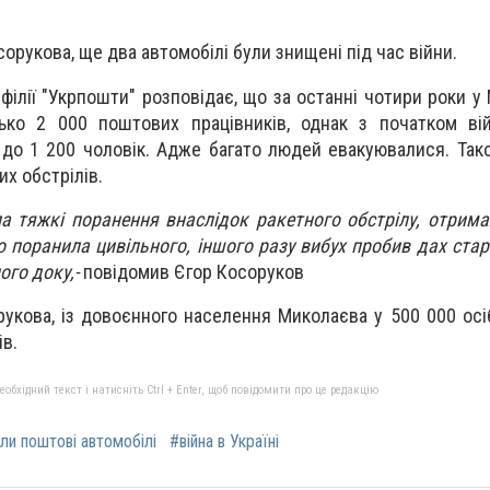
сорукова, ще два автомобілі були знищені під час війни.
філії "Укрпошти" розповідає, що з
а останні чотири роки у
ько 2 000 поштових працівників, однак з початком ві
до 1 200 чоловік. Адже багато людей евакуювалися. Так
х обстрілів.
тяжкі поранення внаслідок ракетного обстрілу, отрим
 поранила цивільного, іншого разу вибух пробив дах старо
го доку,-
повідомив Єгор Косоруков
рукова, із довоєнного населення Миколаєва у 500 000 ос
ів.
бхідний текст і натисніть Ctrl + Enter, щоб повідомити про це редакцію
ли поштові автомобілі
#війна в Україні