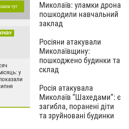
Миколаїв: уламки дрона
ріали тут
пошкодили навчальний
заклад
КРАЇНУ
Росіяни атакували
Миколаївщину:
пошкоджено будинки та
сяч
склад
місяць: у
показали
липня
Росія атакувала
Миколаїв “Шахедами”: є
загибла, поранені діти
та зруйновані будинки