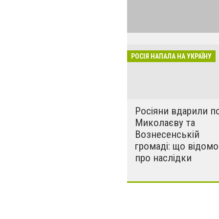
виглядом спецоп
обстрілюють бу
лікарні. Не гре
розкрадати буд
РОСІЯ НАПАЛА НА УКРАЇНУ
за нашу свободу
Росіяни вдарили п
Миколаєву та
Вознесенській
громаді: що відомо
про наслідки