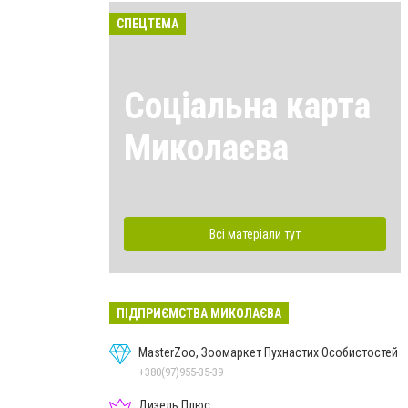
СПЕЦТЕМА
Соціальна карта
Миколаєва
Всі матеріали тут
ПІДПРИЄМСТВА МИКОЛАЄВА
MasterZoo, Зоомаркет Пухнастих Особистостей
+380(97)955-35-39
Дизель Плюс