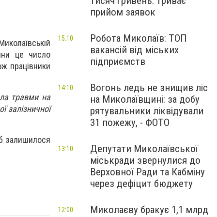
тисяч гривень: триває
прийом заявок
Робота Миколаїв: ТОП
15:10
 Миколаївській
вакансій від міських
йни це число
підприємств
ож працівники
Вогонь ледь не знищив ліс
14:10
ала травми на
на Миколаївщині: за добу
ї залізничної
рятувальники ліквідували
31 пожежу, - ФОТО
іб залишилося
Депутати Миколаївської
13:10
міськради звернулися до
Верховної Ради та Кабміну
через дефіцит бюджету
Миколаєву бракує 1,1 млрд
12:00