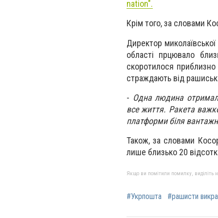
nation".
Крім того, за словами Ко
Директор миколаївської 
області прцювало близ
скоротилося приблизно 
страждають від рашиськи
-
Одна людина отримала 
все життя. Ракета важко
платформи біля вантажно
Також, за словами Косо
лише близько 20 відсотк
Якщо ви помітили помилку, виділіть нео
#Укрпошта
#рашисти викра