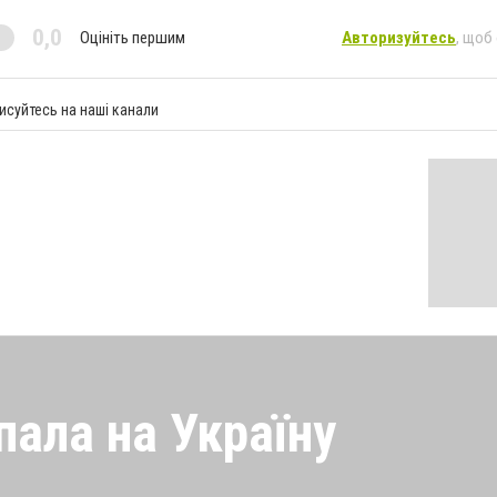
0,0
Оцініть першим
Авторизуйтесь
, щоб
исуйтесь на наші канали
пала на Україну
 напала на Україну під