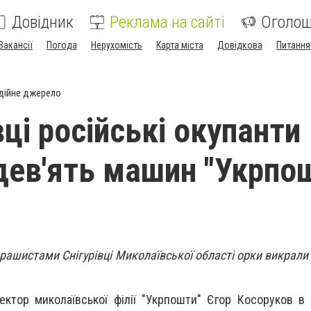
Довідник
Реклама на сайті
Оголо
Вакансії
Погода
Нерухомість
Карта міста
Довідкова
Питання
дійне джерело
вці російські окупанти
дев'ять машин "Укрпо
рашистами Снігурівці Миколаївської області орки викрали 
ектор миколаївської філії "Укрпошти" Єгор Косоруков в