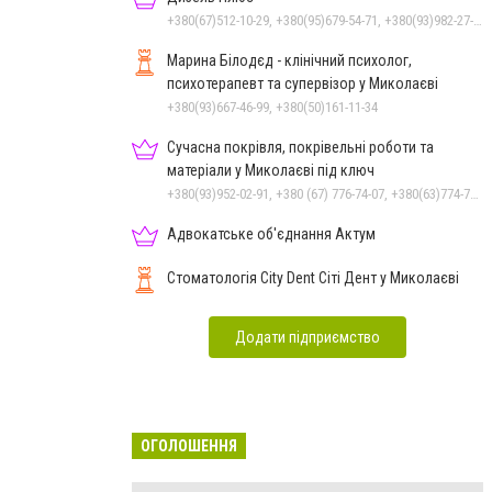
+380(67)512-10-29, +380(95)679-54-71, +380(93)982-27-24, +380(67)785-45-70, +380(51)248-33-48
Марина Білодєд - клінічний психолог,
психотерапевт та супервізор у Миколаєві
+380(93)667-46-99, +380(50)161-11-34
Сучасна покрівля, покрівельні роботи та
матеріали у Миколаєві під ключ
+380(93)952-02-91, +380 (67) 776-74-07, +380(63)774-77-47
Адвокатське об'єднання Актум
Стоматологія City Dent Сіті Дент у Миколаєві
Додати підприємство
ОГОЛОШЕННЯ