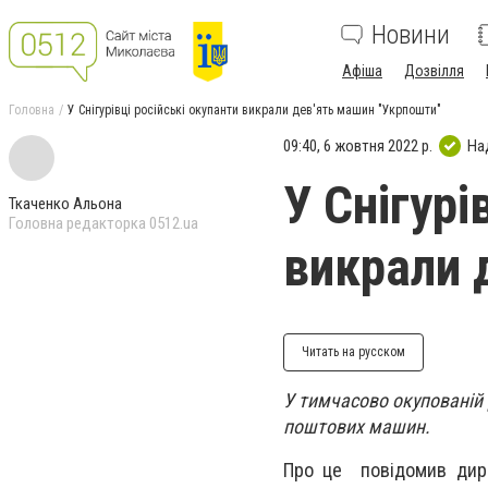
Новини
Афіша
Дозвілля
Головна
У Снігурівці російські окупанти викрали дев'ять машин "Укрпошти"
09:40, 6 жовтня 2022 р.
На
У Снігурі
Ткаченко Альона
Головна редакторка 0512.ua
викрали 
Читать на русском
У тимчасово окупованій 
поштових машин.
Про це повідомив
дир