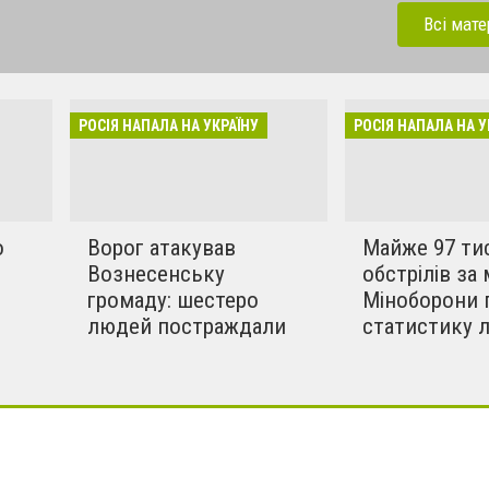
ерації. Зараз рашисти
Всі мате
динки, дитсадки,школи,
бують вбивати мирних та
инки в селах. Ми боремось
РОСІЯ НАПАЛА НА УКРАЇНУ
РОСІЯ НАПАЛА НА У
!!
о
Ворог атакував
Майже 97 ти
Вознесенську
обстрілів за 
громаду: шестеро
Міноборони 
людей постраждали
статистику 