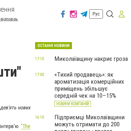
шення
Рус
-відповідь
ОСТАННІ НОВИНИ
Миколаївщину накриє гроза
17:10
шти"
«Тихий продавець»: як
17:00
ароматизація комерційних
приміщень збільшує
середній чек на 10–15%
НОВИНИ КОМПАНІЙ
дев'ять нових
Підприємці Миколаївщини
16:10
можуть отримати до 200
 інтерв'ю
"Тhe