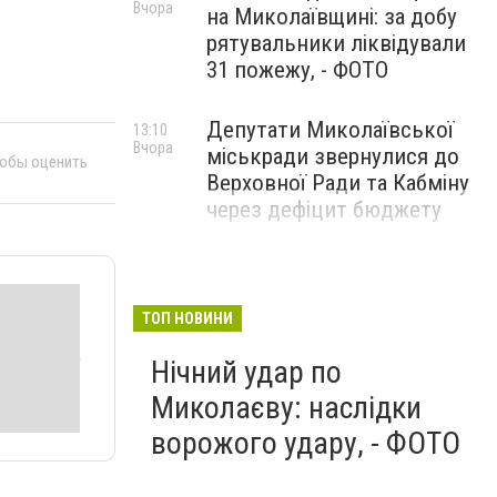
Вчора
на Миколаївщині: за добу
рятувальники ліквідували
31 пожежу, - ФОТО
Депутати Миколаївської
13:10
Вчора
міськради звернулися до
тобы оценить
Верховної Ради та Кабміну
через дефіцит бюджету
ТОП НОВИНИ
Нічний удар по
Миколаєву: наслідки
ворожого удару, - ФОТО