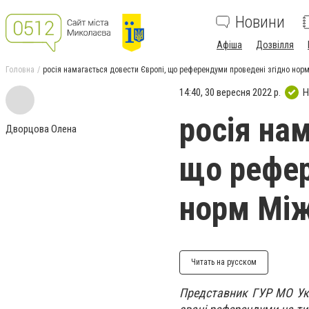
Новини
Афіша
Дозвілля
Головна
росія намагається довести Європі, що референдуми проведені згідно нор
14:40, 30 вересня 2022 р.
Н
росія на
Дворцова Олена
що рефер
норм Між
Читать на русском
Представник ГУР МО Укр