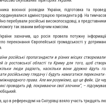
мчасово окупованих територіях України.
ика воєнної розвідки України, підготовка та провед
ординувалися адміністрацією президента рф. На тимчасо
ійно перебували російські високопосадовці, а представник
помогу так званим виборчим комісіям.
раїни зазначив, що росія провела потужну інформацій
ло переконання Європейської громадськості у дотриман
а.
їни російські пропагандисти в різних місцях створювали
 із ростовської області та Криму для того, щоб створ
кільки люди радіють, наскільки вони дружно йдуть го
ати російському глядачу і будуть намагатися переконати 
 міжнародного права. Але ми розуміємо, що це фейк. Це че
які проводить рф, покриваючи свої злочини”, – підсумува
ібіцький.
в, що в референдумі на Снігурівці взяло участь тридцять л