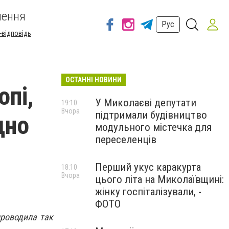
шення
Рус
-відповідь
ОСТАННІ НОВИНИ
опі,
У Миколаєві депутати
19:10
Вчора
підтримали будівництво
дно
модульного містечка для
переселенців
Перший укус каракурта
18:10
Вчора
цього літа на Миколаївщині:
жінку госпіталізували, -
ФОТО
проводила так