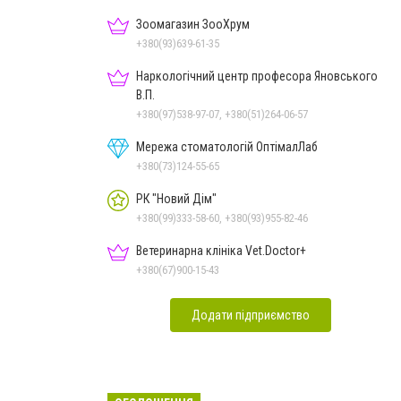
Зоомагазин ЗооХрум
+380(93)639-61-35
Наркологічний центр професора Яновського
В.П.
+380(97)538-97-07, +380(51)264-06-57
Мережа стоматологій ОптімалЛаб
+380(73)124-55-65
РК "Новий Дім"
+380(99)333-58-60, +380(93)955-82-46
Ветеринарна клініка Vet.Doctor+
+380(67)900-15-43
Додати підприємство