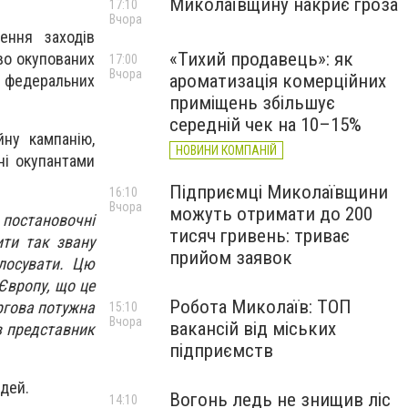
Миколаївщину накриє гроза
17:10
Вчора
ення заходів
«Тихий продавець»: як
во окупованих
17:00
Вчора
ароматизація комерційних
и федеральних
приміщень збільшує
середній чек на 10–15%
ну кампанію,
НОВИНИ КОМПАНІЙ
ні окупантами
Підприємці Миколаївщини
16:10
Вчора
можуть отримати до 200
 постановочні
тисяч гривень: триває
ити так звану
прийом заявок
лосувати. Цю
Європу, що це
Робота Миколаїв: ТОП
ргова потужна
15:10
Вчора
вакансій від міських
в представник
підприємств
юдей.
Вогонь ледь не знищив ліс
14:10