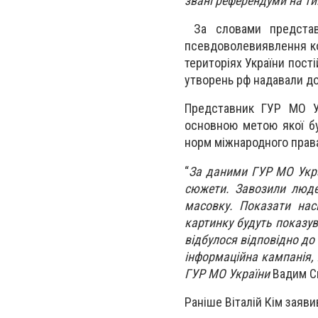
звані референдуми на ти
За словами представн
псевдоволевиявлення ко
територіях України пост
утворень рф надавали до
Представник ГУР МО Ук
основною метою якої бу
норм міжнародного прав
“
За даними ГУР МО Укра
сюжети. Завозили людей
масовку. Показати нас
картинку будуть показув
відбулося відповідно до
інформаційна кампанія, 
ГУР МО України
Вадим Ск
Раніше Віталій Кім заяви