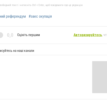
бхідний текст і натисніть Ctrl + Enter, щоб повідомити про це редакцію
нний референдум
#заес окупація
0,0
Оцініть першим
Авторизируйтесь
, ч
исуйтесь на наші канали