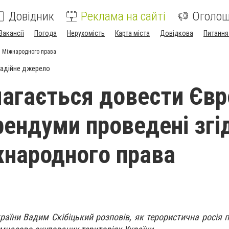
Довідник
Реклама на сайті
Оголо
Вакансії
Погода
Нерухомість
Карта міста
Довідкова
Питання
м Міжнародного права
адійне джерело
магається довести Євр
ендуми проведені згі
народного права
аїни Вадим Скібіцький розповів, як терористична росія 