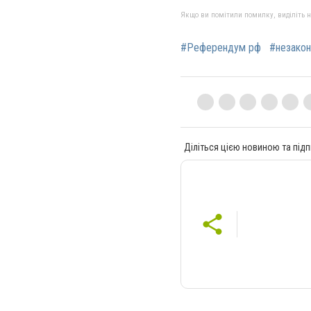
Якщо ви помітили помилку, виділіть нео
#Референдум рф
#незако
Діліться цією новиною та підп