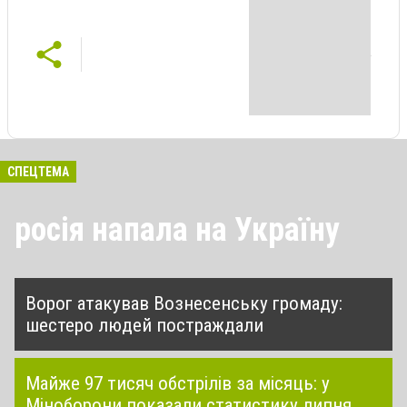
СПЕЦТЕМА
росія напала на Україну
Ворог атакував Вознесенську громаду:
шестеро людей постраждали
Майже 97 тисяч обстрілів за місяць: у
Міноборони показали статистику липня