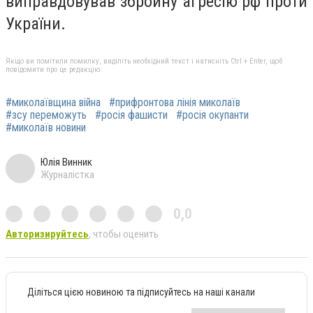
виправдовував збройну агресію рф проти
України.
Якщо ви помітили помилку, виділіть необхідний текст і натисніть Ctrl + Enter, щоб
повідомити про це редакцію
#миколаївщина війна
#прифронтова лінія миколаїв
#зсу переможуть
#росія фашисти
#росія окупанти
#миколаїв новини
Юлія Винник
Журналістка
0,0
Авторизируйтесь
, чтобы оценить
Діліться цією новиною та підписуйтесь на наші канали