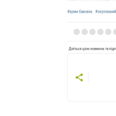
#крим бавовна
#окуповани
Діліться цією новиною та підп