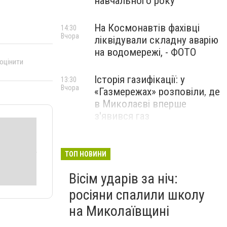
навчального року
На Космонавтів фахівці
14:30
Вчора
ліквідували складну аварію
на водомережі, - ФОТО
 оцінити
Історія газифікації: у
13:30
Вчора
«Газмережах» розповіли, де
в Миколаєві вперше
з'явився газ
Літній відпочинок у
13:00
Вчора
Миколаєві 2026: шукаємо
ТОП НОВИНИ
нові враження та
Вісім ударів за ніч:
перезавантаження
росіяни спалили школу
ПАРТНЕРСЬКИЙ СПЕЦПРОЄКТ
на Миколаївщині