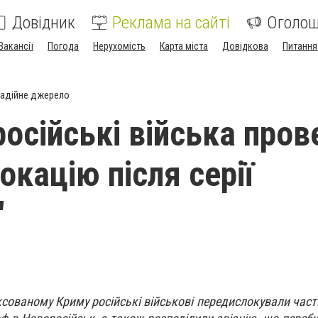
Довідник
Реклама на сайті
Оголо
Вакансії
Погода
Нерухомість
Карта міста
Довідкова
Питання
адійне джерело
російські війська пров
окацію після серії
"
нексованому Криму російські військові передислокували час