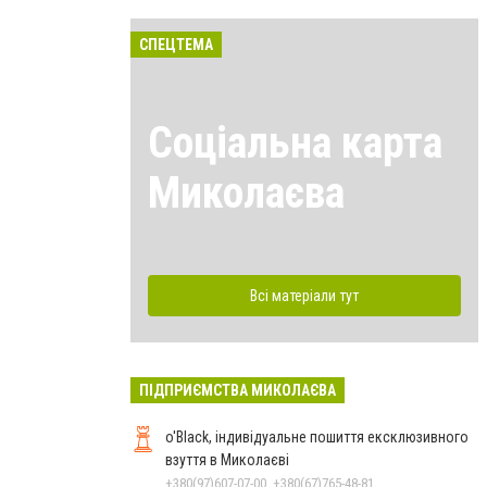
СПЕЦТЕМА
Соціальна карта
Миколаєва
Всі матеріали тут
ПІДПРИЄМСТВА МИКОЛАЄВА
o'Black, індивідуальне пошиття ексклюзивного
взуття в Миколаєві
+380(97)607-07-00, +380(67)765-48-81