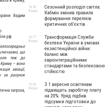
вала в Криму,
Сезонний розподіл світла:
16:30
Вчора
Кабмін змінив правила
країни Вадим
формування переліків
критичних об'єктів
о
бля рф.
Трансформація Служби
16:17
Вчора
безпеки України в умовах
безпосередньо
екзистенційної війни:
иключаємо, що
баланс між
ополя теж до
євроінтеграційними
 Криму – воно
стандартами та безпековою
ація авіації,
стійкістю
у за рахунок
З 1 вересня освітянам
15:30
Вчора
підвищать заробітну плату
тична загроза,
на 20%: Уряд підбив
підсумки підготовки до