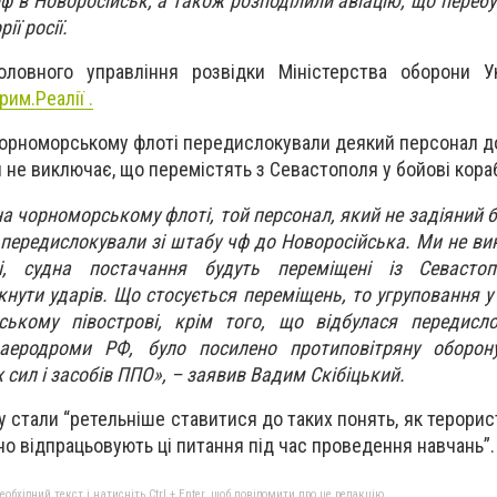
 в Новоросійськ, а також розподілили авіацію, що перебу
ії росії.
ловного управління розвідки Міністерства оборони У
рим.Реалії .
а чорноморському флоті передислокували деякий персонал д
н не виключає, що перемістять з Севастополя у бойові кора
на чорноморському флоті, той персонал, який не задіяний 
, передислокували зі штабу чф до Новоросійська. Ми не в
і, судна постачання будуть переміщені із Севаст
нути ударів. Що стосується переміщень, то угруповання у
ькому півострові, крім того, що відбулася передислок
 аеродроми РФ, було посилено протиповітряну оборон
сил і засобів ППО», – заявив Вадим Скібіцький.
у стали “ретельніше ставитися до таких понять, як терорис
йно відпрацьовують ці питання під час проведення навчань”.
бхідний текст і натисніть Ctrl + Enter, щоб повідомити про це редакцію