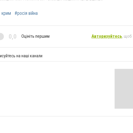
й крим
#росія війна
0,0
Оцініть першим
Авторизуйтесь
, щоб
исуйтесь на наші канали