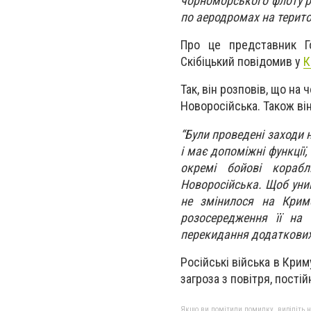
чорноморського флоту рф
по аеродромах на територ
Про це представник Го
Скібіцький повідомив у
К
Так, він розповів, що н
Новоросійська. Також ві
“Були проведені заходи 
і має допоміжні функції
окремі бойові корабл
Новоросійська. Щоб уник
не змінилося на Кримс
розосередження її на
перекидання додаткових 
Російські війська в Крим
загроза з повітря, пості
Якщо ви помітили помилку, виділіть нео