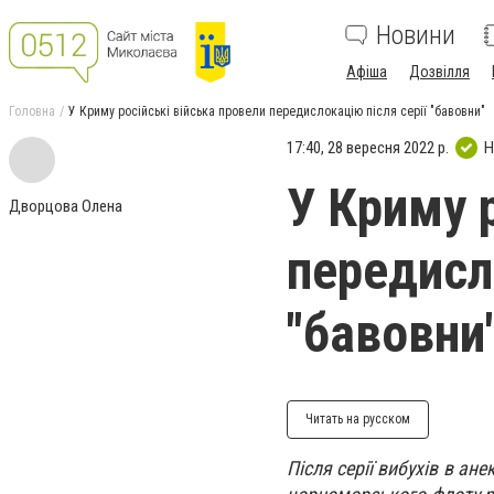
Новини
Афіша
Дозвілля
Головна
У Криму російські війська провели передислокацію після серії "бавовни"
17:40, 28 вересня 2022 р.
Н
У Криму 
Дворцова Олена
передисл
"бавовни
Читать на русском
Після серії вибухів в а