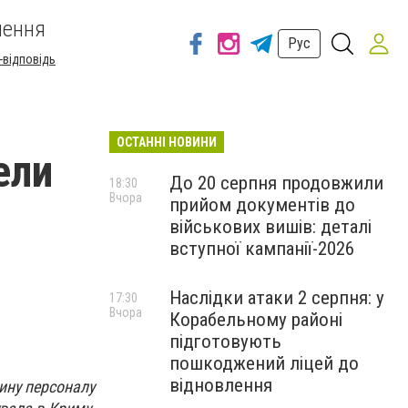
шення
Рус
-відповідь
ОСТАННІ НОВИНИ
ели
До 20 серпня продовжили
18:30
Вчора
прийом документів до
військових вишів: деталі
вступної кампанії-2026
Наслідки атаки 2 серпня: у
17:30
Вчора
Корабельному районі
підготовують
пошкоджений ліцей до
відновлення
тину персоналу