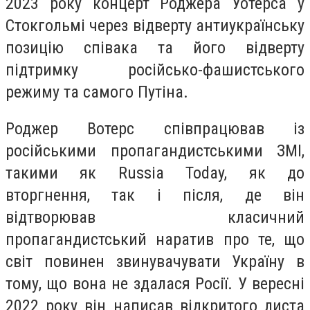
2023 року концерт Роджера Уотерса у
Стокгольмі через відверту антиукраїнську
позицію співака та його відверту
підтримку російсько-фашистського
режиму та самого Путіна.
Роджер Вотерс співпрацював із
російськими пропагандистськими ЗМІ,
такими як Russia Today, як до
вторгнення, так і після, де він
відтворював класичний
пропагандистський наратив про те, що
світ повинен звинувачувати Україну в
тому, що вона не здалася Росії. У вересні
2022 року він написав відкритого листа