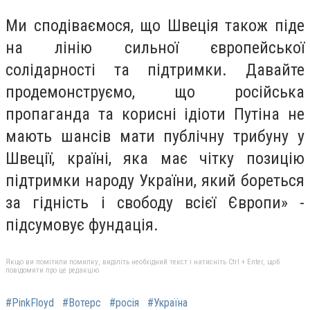
Ми сподіваємося, що Швеція також піде
на лінію сильної європейської
солідарності та підтримки. Давайте
продемонструємо, що російська
пропаганда та корисні ідіоти Путіна не
мають шансів мати публічну трибуну у
Швеції, країні, яка має чітку позицію
підтримки народу України, який бореться
за гідність і свободу всієї Європи» -
підсумовує фундація.
Якщо ви помітили помилку, виділіть необхідний текст і натисніть Ctrl + Enter, щоб
повідомити про це редакцію
#PinkFloyd
#Вотерс
#росія
#Україна