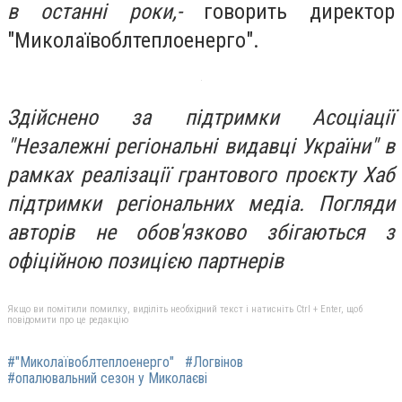
в останні роки,-
говорить
директор
"Миколаївоблтеплоенерго".
Здійснено за підтримки Асоціації
"Незалежні регіональні видавці України" в
рамках реалізації грантового проєкту Хаб
підтримки регіональних медіа. Погляди
авторів не обов'язково збігаються з
офіційною позицією партнерів
Якщо ви помітили помилку, виділіть необхідний текст і натисніть Ctrl + Enter, щоб
повідомити про це редакцію
#"Миколаївоблтеплоенерго"
#Логвінов
#опалювальний сезон у Миколаєві