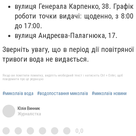
вулиця Генерала Карпенко, 38. Графік
роботи точки видачі: щоденно, з 8:00
до 17:00.
вулиця Андреєва-Палагнюка, 17.
Зверніть увагу, що в період дії повітряної
тривоги вода не видається.
Якщо ви помітили помилку, виділіть необхідний текст і натисніть Ctrl + Enter, щоб
повідомити про це редакцію
#миколаїв вода
#водопостаання миколаїв
#миколаїв новини
Юлія Винник
Журналістка
0,0