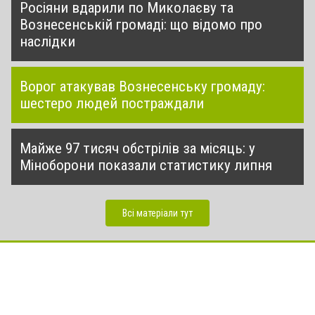
Росіяни вдарили по Миколаєву та
Вознесенській громаді: що відомо про
наслідки
Ворог атакував Вознесенську громаду:
шестеро людей постраждали
Майже 97 тисяч обстрілів за місяць: у
Міноборони показали статистику липня
Всі матеріали тут