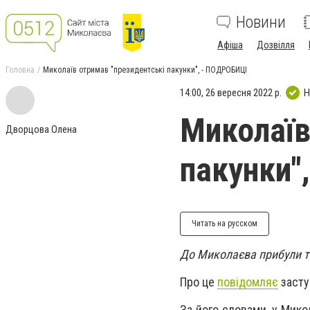
Новини
Афіша
Дозвілля
Головна
Миколаїв отримав "президентські пакунки", - ПОДРОБИЦІ
14:00, 26 вересня 2022 р.
Н
Миколаїв
Дворцова Олена
пакунки"
Читать на русском
До Миколаєва прибули та
Про це
повідомляє
засту
За його словами, у Мико