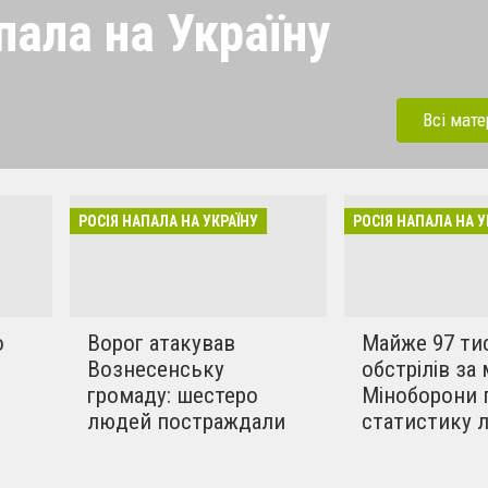
пала на Україну
 напала на Україну під
ерації. Зараз рашисти
Всі мате
динки, дитсадки,школи,
бують вбивати мирних та
инки в селах. Ми боремось
РОСІЯ НАПАЛА НА УКРАЇНУ
РОСІЯ НАПАЛА НА У
!!
о
Ворог атакував
Майже 97 ти
Вознесенську
обстрілів за 
громаду: шестеро
Міноборони 
людей постраждали
статистику 