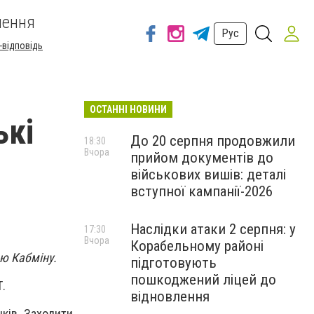
шення
Рус
-відповідь
ОСТАННІ НОВИНИ
ькі
До 20 серпня продовжили
18:30
Вчора
прийом документів до
військових вишів: деталі
вступної кампанії-2026
Наслідки атаки 2 серпня: у
17:30
Вчора
Корабельному районі
ою Кабміну.
підготовують
пошкоджений ліцей до
Т.
відновлення
ків. Заходити