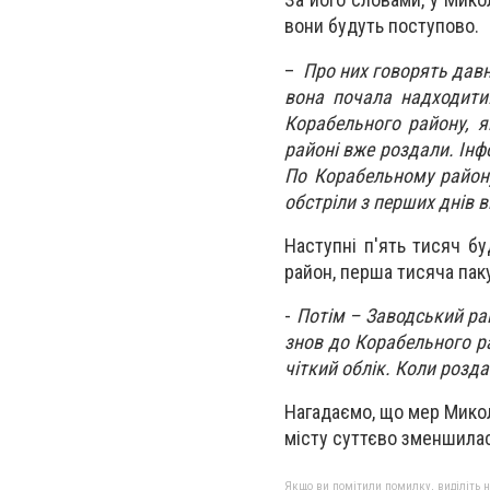
вони будуть поступово.
–
Про них говорять давн
вона почала надходити
Корабельного району, я
районі вже роздали. Інф
По Корабельному району
обстріли з перших днів ві
Наступні п'ять тисяч б
район, перша тисяча пак
-
Потім – Заводський ра
знов до Корабельного рай
чіткий облік. Коли розд
Нагадаємо, що мер Микол
місту суттєво зменшила
Якщо ви помітили помилку, виділіть нео