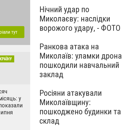
Нічний удар по
Миколаєву: наслідки
ворожого удару, - ФОТО
ріали тут
Ранкова атака на
Миколаїв: уламки дрона
КРАЇНУ
пошкодили навчальний
заклад
сяч
Росіяни атакували
місяць: у
Миколаївщину:
показали
пошкоджено будинки та
липня
склад