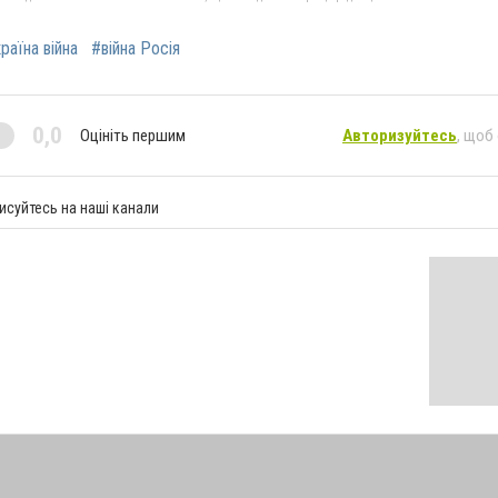
раїна війна
#війна Росія
0,0
Оцініть першим
Авторизуйтесь
, щоб
исуйтесь на наші канали