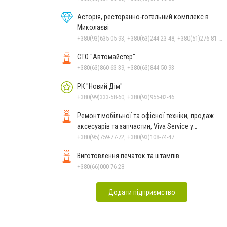
Асторія, ресторанно-готельний комплекс в
Миколаєві
+380(93)635-05-93, +380(63)244-23-48, +380(51)276-81-65, +380(93)361-03-37, +380(95)172-60-42, +380(51)277-66-77, +380(68)916-39-76
СТО "Автомайстер"
+380(63)860-63-39, +380(63)844-50-93
РК "Новий Дім"
+380(99)333-58-60, +380(93)955-82-46
Ремонт мобільної та офісної техніки, продаж
аксесуарів та запчастин, Viva Service у
Миколаєві
+380(95)759-77-72, +380(93)108-74-47
Виготовлення печаток та штампів
+380(66)000-76-28
Додати підприємство