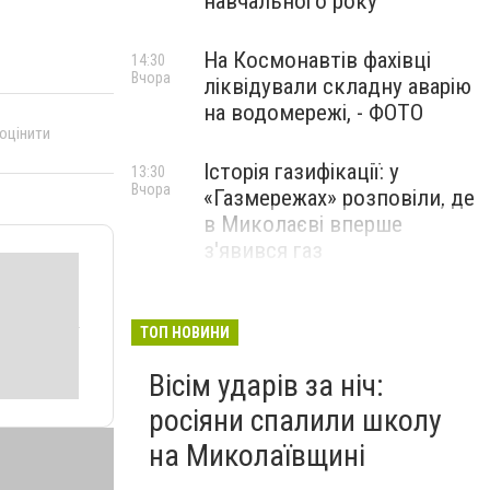
навчального року
На Космонавтів фахівці
14:30
Вчора
ліквідували складну аварію
на водомережі, - ФОТО
 оцінити
Історія газифікації: у
13:30
Вчора
«Газмережах» розповіли, де
в Миколаєві вперше
з'явився газ
Літній відпочинок у
13:00
Вчора
Миколаєві 2026: шукаємо
ТОП НОВИНИ
нові враження та
Вісім ударів за ніч:
перезавантаження
росіяни спалили школу
ПАРТНЕРСЬКИЙ СПЕЦПРОЄКТ
на Миколаївщині