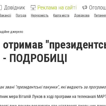
Довідник
Реклама на сайті
Оголо
Вакансії
Погода
Нерухомість
Карта міста
Довідкова
Питання
адійне джерело
 отримав "президентс
, - ПОДРОБИЦІ
к звані "президентські пакунки", які видають за програм
пник мера Віталій Луков в ході програми на телеканалі МАР
лаєві вже почали роздавати сто шістдесят тисяч цих пакун