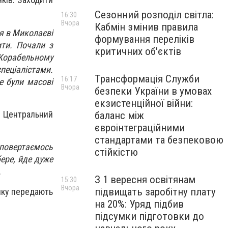
Сезонний розподіл світла:
16:30
Вчора
Кабмін змінив правила
ня в Миколаєві
формування переліків
ти. Почали з
критичних об'єктів
 Корабельному
пеціалістами.
Трансформація Служби
16:17
е були масові
Вчора
безпеки України в умовах
екзистенційної війни:
- Центральний
баланс між
євроінтеграційними
стандартами та безпековою
 повертаємось
стійкістю
бере, йде дуже
.
З 1 вересня освітянам
15:30
Вчора
підвищать заробітну плату
яку передають
на 20%: Уряд підбив
підсумки підготовки до