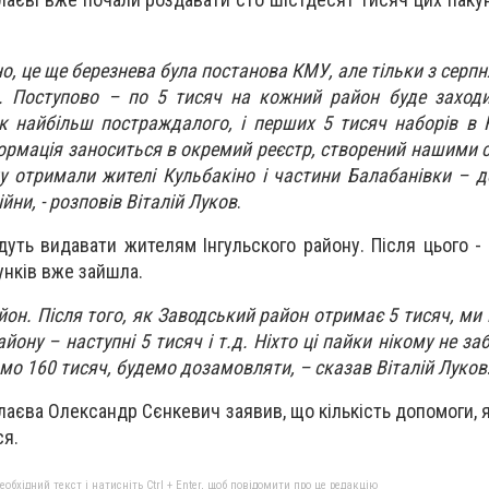
о, це ще березнева була постанова КМУ, але тільки з серп
. Поступово – по 5 тисяч на кожний район буде заходи
к найбільш постраждалого, і перших 5 тисяч наборів в
ормація заноситься в окремий реєстр, створений нашими с
 отримали жителі Кульбакіно і частини Балабанівки – д
йни, - розповів Віталій Луков
.
удуть видавати жителям Інгульского району. Після цього 
унків вже зайшла.
йон. Після того, як Заводський район отримає 5 тисяч, ми
ону – наступні 5 тисяч і т.д. Ніхто ці пайки нікому не за
амо 160 тисяч, будемо дозамовляти, – сказав Віталій Луков
аєва Олександр Сєнкевич заявив, що кількість допомоги, 
ся.
бхідний текст і натисніть Ctrl + Enter, щоб повідомити про це редакцію