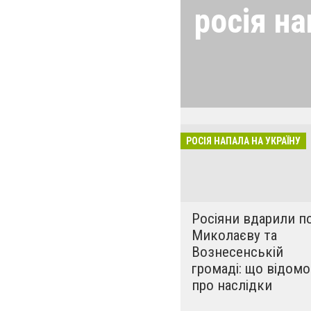
росія на
24 лютого росія
виглядом спецоп
обстрілюють бу
лікарні. Не гре
розкрадати буд
РОСІЯ НАПАЛА НА УКРАЇНУ
за нашу свободу
Росіяни вдарили п
Миколаєву та
Вознесенській
громаді: що відомо
про наслідки