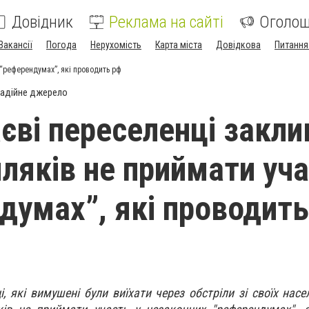
Довідник
Реклама на сайті
Оголо
Вакансії
Погода
Нерухомість
Карта міста
Довідкова
Питання
“референдумах”, які проводить рф
адійне джерело
єві переселенці закли
мляків не приймати уча
думах”, які проводить
, які вимушені були виїхати через обстріли зі своїх насе