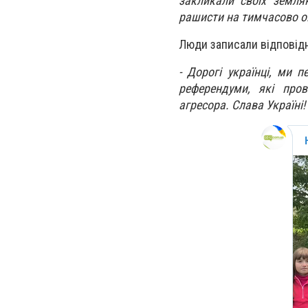
закликали своїх земля
рашисти на тимчасово ок
Люди записали відповід
- Дорогі українці, ми 
референдуми, які пров
агресора. Слава Україні!