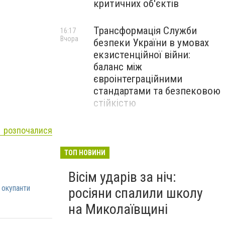
критичних об'єктів
Трансформація Служби
16:17
Вчора
безпеки України в умовах
екзистенційної війни:
баланс між
євроінтеграційними
стандартами та безпековою
стійкістю
З 1 вересня освітянам
 розпочалися
15:30
Вчора
підвищать заробітну плату
на 20%: Уряд підбив
ТОП НОВИНИ
підсумки підготовки до
Вісім ударів за ніч:
навчального року
 окупанти
росіяни спалили школу
на Миколаївщині