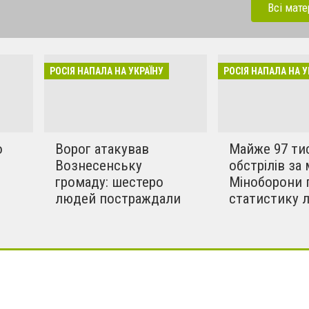
ерації. Зараз рашисти
Всі мате
динки, дитсадки,школи,
бують вбивати мирних та
инки в селах. Ми боремось
РОСІЯ НАПАЛА НА УКРАЇНУ
РОСІЯ НАПАЛА НА У
!!
о
Ворог атакував
Майже 97 ти
Вознесенську
обстрілів за 
громаду: шестеро
Міноборони 
людей постраждали
статистику 