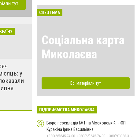
ріали тут
СПЕЦТЕМА
КРАЇНУ
Соціальна карта
Миколаєва
сяч
місяць: у
показали
Всі матеріали тут
липня
ПІДПРИЄМСТВА МИКОЛАЄВА
Бюро перекладів № 1 на Московській, ФОП
Куракіна Ірина Васильівна
+380(66)645-74-00, +380(66)645-74-00, +380(93)383-31-61, +380(95)629-25-06, +380(67)512-47-06