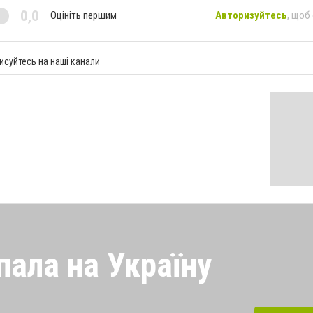
0,0
Оцініть першим
Авторизуйтесь
, щоб
исуйтесь на наші канали
пала на Україну
 напала на Україну під