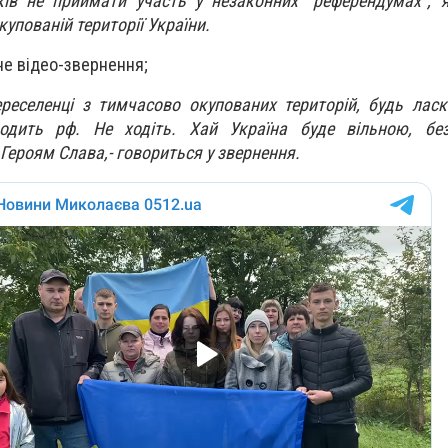
ків не приймати участь у незаконних "референдумах", 
упованій території України.
не відео-звернення;
переселенці з тимчасово окупованих територій, будь ласк
одить рф. Не ходіть. Хай Україна буде вільною, без
 Героям Слава,- говориться у звернення.