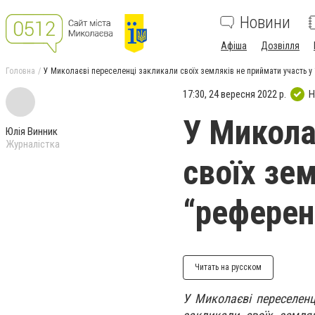
Новини
Афіша
Дозвілля
Головна
У Миколаєві переселенці закликали своїх земляків не приймати участь у 
17:30, 24 вересня 2022 р.
Н
У Микола
Юлія Винник
Журналістка
своїх зе
“референ
Читать на русском
У Миколаєві переселенці