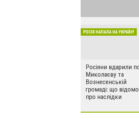
виглядом спецоп
обстрілюють бу
лікарні. Не гре
розкрадати буд
РОСІЯ НАПАЛА НА УКРАЇНУ
за нашу свободу
Росіяни вдарили п
Миколаєву та
Вознесенській
громаді: що відомо
про наслідки