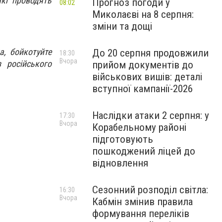
які проводять
Прогноз погоди у
08:02
Миколаєві на 8 серпня:
зміни та дощі
а, бойкотуйте
До 20 серпня продовжили
18:30
Вчора
 російського
прийом документів до
військових вишів: деталі
вступної кампанії-2026
Наслідки атаки 2 серпня: у
17:30
Вчора
Корабельному районі
підготовують
пошкоджений ліцей до
відновлення
Сезонний розподіл світла:
16:30
Вчора
Кабмін змінив правила
формування переліків