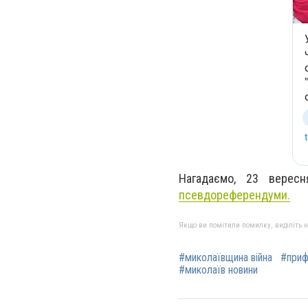
Нагадаємо, 23 верес
псевдореферендуми.
Якщо ви помітили помилку, виділіть нео
#миколаївщина війна
#приф
#миколаїв новини