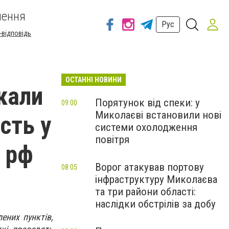
шення
Рус
-відповідь
ОСТАННІ НОВИНИ
кали
Порятунок від спеки: у
09:00
Миколаєві встановили нові
сть у
системи охолодження
повітря
 рф
Ворог атакував портову
08:05
інфраструктуру Миколаєва
та три райони області:
наслідки обстрілів за добу
лених пунктів,