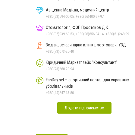
Авіценна Медікал, медичний центр
+380(93)594-00-05, +380(96)400-97-97
Стоматологія, ФОП Простяков Д.К.
+380(95)939-60-53, +380(98)656-04-14, +380(51)248-99-08, +380(50)159-88-74
Зодіак, ветеринарна клініка, зоотовари, УЗД
+380(73)073-20-40
Юридичний Маркетплейс "Консультант"
+380(73)260-29-94
FanDay.net – спортивний портал для справжніх
уболівальників
+380(44)247-13-80
Додати підприємство