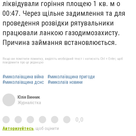
ліквідували горіння площею 1 кв. м о
00:47. Через щільне задимлення та для
проведення розвідки рятувальники
працювали ланкою газодимозахисту.
Причина займання встановлюється.
Якщо ви помітили помилку, виділіть необхідний текст і натисніть Ctrl + Enter, щоб
повідомити про це редакцію
#миколаївщина війна
#миколаївщина пригоди
#миколаївщина дснс
#миколаїв новини
Юлія Винник
Журналістка
0,0
Авторизуйтесь
, щоб оцінити