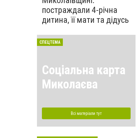
Миколаївщині:
постраждали 4-річна
дитина, її мати та дідусь
СПЕЦТЕМА
Соціальна карта
Миколаєва
Всі матеріали тут