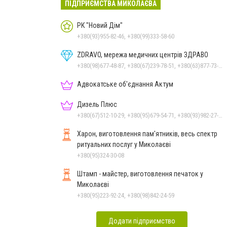
ПІДПРИЄМСТВА МИКОЛАЄВА
РК "Новий Дім"
+380(93)955-82-46, +380(99)333-58-60
ZDRAVO, мережа медичних центрів ЗДРАВО
+380(98)677-48-87, +380(67)239-78-51, +380(63)877-73-33
Адвокатське об'єднання Актум
Дизель Плюс
+380(67)512-10-29, +380(95)679-54-71, +380(93)982-27-24, +380(67)785-45-70, +380(51)248-33-48
Харон, виготовлення пам'ятників, весь спектр
ритуальних послуг у Миколаєві
+380(95)324-30-08
Штамп - майстер, виготовлення печаток у
Миколаєві
+380(95)223-92-24, +380(98)842-24-59
Додати підприємство