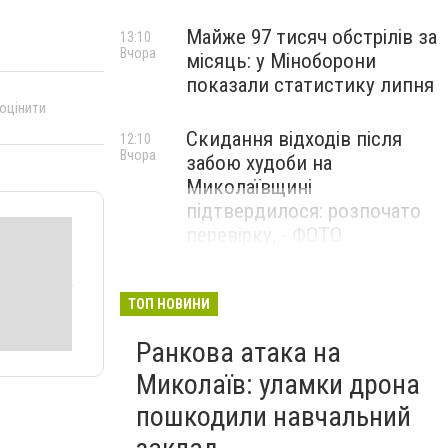
Майже 97 тисяч обстрілів за
13:10
Вчора
місяць: у Міноборони
показали статистику липня
 оцінити
Скидання відходів після
12:10
Вчора
забою худоби на
Миколаївщині
підтвердилося: розпочато
перевірку, - ФОТО
ТОП НОВИНИ
Ранкова атака на
Миколаїв: уламки дрона
пошкодили навчальний