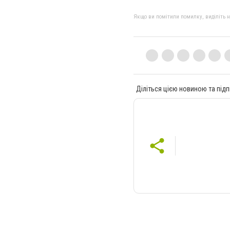
Якщо ви помітили помилку, виділіть нео
Діліться цією новиною та підп