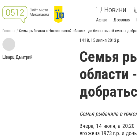
Новини
Афіша
Дозвілля
Головна
Семья рыбачила в Николаевской области - до берега живой смогла добра
14:18, 15 липня 2013 р.
Семья ры
Шварц Дмитрий
области 
добратьс
Семья рыбачила в Никол
Вчера, 14 июля, в 20:20
его жена 1973 г.р. и доч