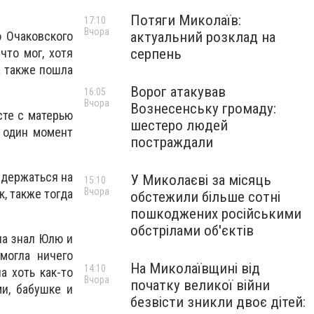
Потяги Миколаїв:
17:10
Вчора
актуальний розклад на
о Очаковского
серпень
что мог, хотя
а также пошла
Ворог атакував
16:05
Вчора
Вознесенську громаду:
сте с матерью
шестеро людей
в один момент
постраждали
 держаться на
У Миколаєві за місяць
15:10
Вчора
к, также тогда
обстежили більше сотні
пошкоджених російськими
обстрілами об'єктів
на знал Юлю и
могла ничего
На Миколаївщині від
14:10
а хоть как-то
Вчора
початку великої війни
и, бабушке и
безвісти зникли двоє дітей: