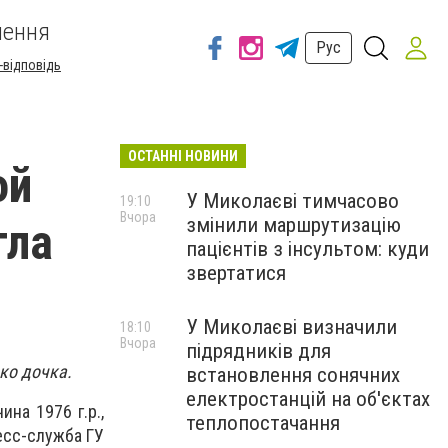
шення
Рус
-відповідь
ОСТАННІ НОВИНИ
ой
У Миколаєві тимчасово
19:10
Вчора
змінили маршрутизацію
гла
пацієнтів з інсультом: куди
звертатися
У Миколаєві визначили
18:10
Вчора
підрядників для
ко дочка.
встановлення сонячних
електростанцій на об'єктах
ина 1976 г.р.,
теплопостачання
ресс-служба ГУ