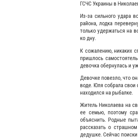
ГСЧС Украины в Николае
Из-за сильного удара в
района, лодка переверн
только удержаться на в
ко дну.
К сожалению, никаких с
пришлось самостоятельн
девочка обернулась и уж
Девочке повезло, что он
воде. Юля собрала свои 
находился на рыбалке.
Житель Николаева на св
ее семью, поэтому сра
объяснить. Родные пыта
рассказать о страшном
дедушке. Сейчас поиски