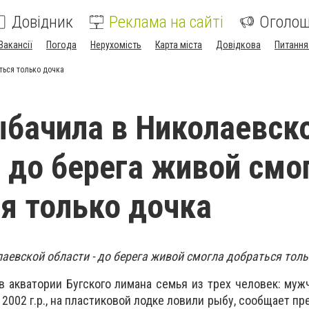
Довідник
Реклама на сайті
Оголо
Вакансії
Погода
Нерухомість
Карта міста
Довідкова
Питання
ться только дочка
бачила в Николаевск
- до берега живой смо
я только дочка
аевской области - до берега живой смогла добраться толь
 в акватории Бугского лимана семья из трех человек: мужч
ь 2002 г.р., на пластиковой лодке ловили рыбу, сообщает п