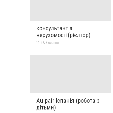
консультант з
нерухомості(рієлтор)
11:52, 3 серпня
Au pair Іспанія (робота з
дітьми)