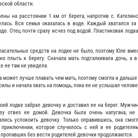
вской области.
олны на расстоянии 1 км от берега, напротив с. Кателин
улась. Вся семья оказалась в воде. Каждый хватался за 
оде. Отец почти сразу исчез под водой. Пластиковая лодк
пасательных средств на лодке не было, поэтому Юле вме
о плыть к берегу. Сначала мать подталкивала дочь, а 
е ее там не увидела.
а может лучше плавать чем мать, поэтому смогла и дальше
силы и начала звать на помощь, пока ее не услышал челове
оей лодке забрал девочку и доставил ее на берег. Мужчи
зу отвез ее домой. Девочка была очень напугана, не 
лись успокоить девочку. Только оправившись, она смогл
 приключении, которое случилось с ней и ее родителям
 пропавших без вести родителей девочки продолжаются.