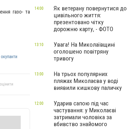
Як ветерану повернутися до
14:00
ення газо- та
цивільного життя:
презентовано чітку
дорожню карту, - ФОТО
Увага! На Миколаївщині
13:10
оголошено повітряну
 окупанти
тривогу
На трьох популярних
13:00
пляжах Миколаєва у воді
 оцінити
виявили кишкову паличку
Ударив сапою під час
12:00
частування: у Миколаєві
затримали чоловіка за
вбивство знайомого