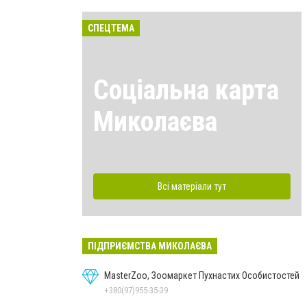
СПЕЦТЕМА
Соціальна карта
Миколаєва
Всі матеріали тут
ПІДПРИЄМСТВА МИКОЛАЄВА
MasterZoo, Зоомаркет Пухнастих Особистостей
+380(97)955-35-39