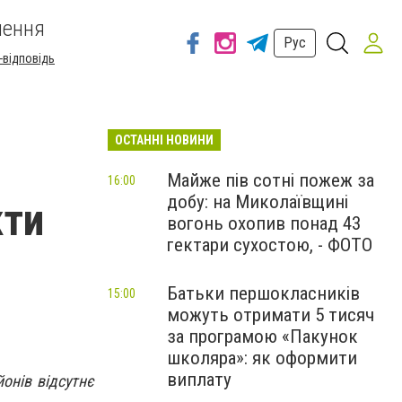
шення
Рус
-відповідь
ОСТАННІ НОВИНИ
Майже пів сотні пожеж за
16:00
добу: на Миколаївщині
кти
вогонь охопив понад 43
гектари сухостою, - ФОТО
Батьки першокласників
15:00
можуть отримати 5 тисяч
за програмою «Пакунок
школяра»: як оформити
виплату
онів відсутнє