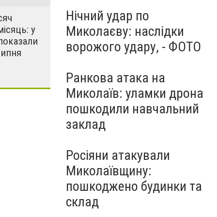
Нічний удар по
сяч
Миколаєву: наслідки
місяць: у
показали
ворожого удару, - ФОТО
липня
Ранкова атака на
Миколаїв: уламки дрона
пошкодили навчальний
заклад
Росіяни атакували
Миколаївщину:
пошкоджено будинки та
склад