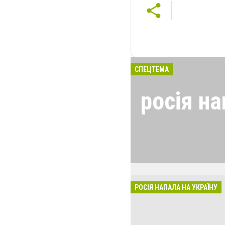
СПЕЦТЕМА
росія на
24 лютого росія
виглядом спецоп
обстрілюють бу
лікарні. Не гре
розкрадати буд
РОСІЯ НАПАЛА НА УКРАЇНУ
за нашу свободу