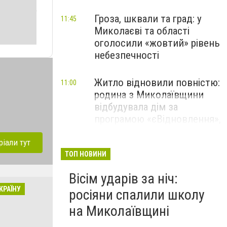
Гроза, шквали та град: у
11:45
Миколаєві та області
оголосили «жовтий» рівень
небезпечності
Житло відновили повністю:
11:00
родина з Миколаївщини
відбудувала дім за
програмою «єВідновлення»,
- ФОТО
ріали тут
ТОП НОВИНИ
Вісім ударів за ніч:
КРАЇНУ
росіяни спалили школу
на Миколаївщині