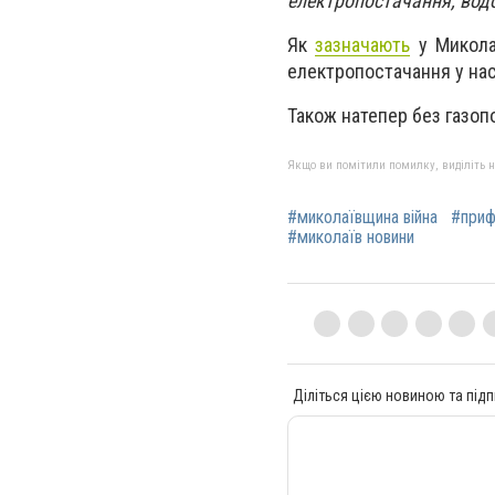
електропостачання, вод
Як
зазначають
у Миколаї
електропостачання у нас
Також натепер без газоп
Якщо ви помітили помилку, виділіть нео
#миколаївщина війна
#приф
#миколаїв новини
Діліться цією новиною та підп