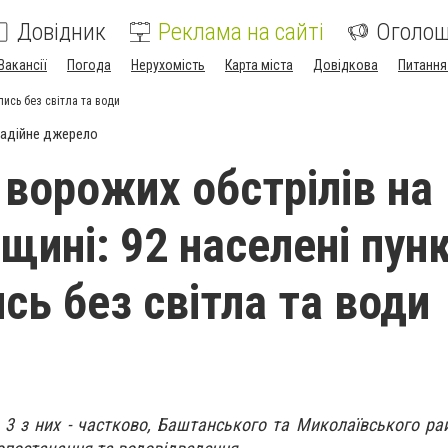
Довідник
Реклама на сайті
Оголо
Вакансії
Погода
Нерухомість
Карта міста
Довідкова
Питання
ись без світла та води
адійне джерело
 ворожих обстрілів на
щині: 92 населені пун
сь без світла та води
 3 з них - частково, Баштанського та Миколаївського рай