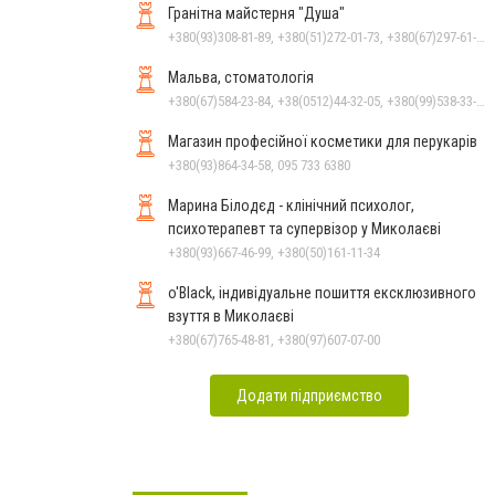
Гранітна майстерня "Душа"
+380(93)308-81-89, +380(51)272-01-73, +380(67)297-61-89, +38(093) 308-81-96
Мальва, стоматологія
+380(67)584-23-84, +38(0512)44-32-05, +380(99)538-33-25, +380(63)977-35-54
Магазин професійної косметики для перукарів
+380(93)864-34-58, 095 733 6380
Марина Білодєд - клінічний психолог,
психотерапевт та супервізор у Миколаєві
+380(93)667-46-99, +380(50)161-11-34
o'Black, індивідуальне пошиття ексклюзивного
взуття в Миколаєві
+380(67)765-48-81, +380(97)607-07-00
Додати підприємство