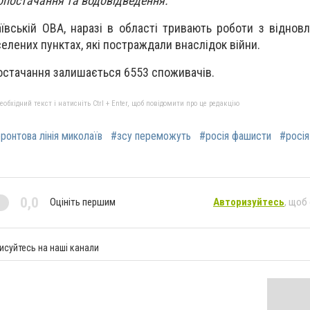
опостачання та водовідведення.
вській ОВА, наразі в області тривають роботи з відновл
елених пунктах, які постраждали внаслідок війни.
остачання залишається 6553 споживачів.
бхідний текст і натисніть Ctrl + Enter, щоб повідомити про це редакцію
ронтова лінія миколаїв
#зсу переможуть
#росія фашисти
#росія
0,0
Оцініть першим
Авторизуйтесь
, щоб
исуйтесь на наші канали