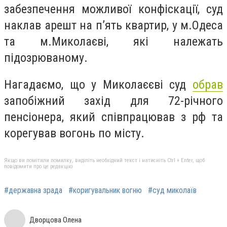
забезпечення можливої конфіскації, суд
наклав арешт на п’ять квартир, у м.Одеса
та м.Миколаєві, які належать
підозрюваному.
Нагадаємо, що у Миколаєєві суд
обрав
запобіжний захід для 72-річного
пенсіонера, який співпрацював з рф та
корегував вогонь по місту.
Якщо ви помітили помилку, виділіть необхідний текст і натисніть Ctrl + Enter, щоб
повідомити про це редакцію
#державна зрада
#коригувальник вогню
#суд миколаїв
Дворцова Олена