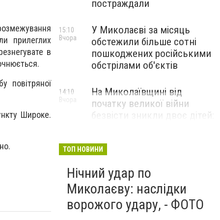
постраждали
озмежування
У Миколаєві за місяць
15:10
Вчора
ли прилеглих
обстежили більше сотні
ерезнегувате в
пошкоджених російськими
очнюється.
обстрілами об'єктів
бу повітряної
На Миколаївщині від
14:10
Вчора
початку великої війни
ункту Широке.
безвісти зникли двоє дітей:
но.
ТОП НОВИНИ
Нічний удар по
Миколаєву: наслідки
ворожого удару, - ФОТО