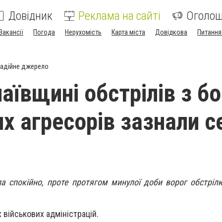
Довідник
Реклама на сайті
Оголо
Вакансії
Погода
Нерухомість
Карта міста
Довідкова
Питання
адійне джерело
аївщині обстрілів з б
их агресорів зазнали с
а спокійно, проте протягом минулої доби ворог обстрі
 військових адміністрацій.