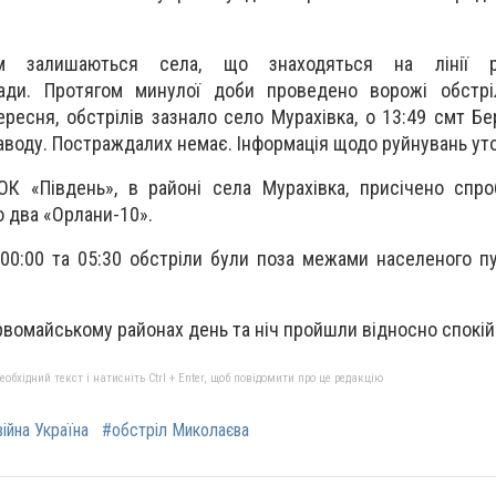
м залишаються села, що знаходяться на лінії р
мади. Протягом минулої доби проведено ворожі обстрі
вересня, обстрілів зазнало село Мурахівка, о 13:49 смт Б
аводу. Постраждалих немає. Інформація щодо руйнувань ут
К «Південь», в районі села Мурахівка, присічено спро
о два «Орлани-10».
о 00:00 та 05:30 обстріли були поза межами населеного п
вомайському районах день та ніч пройшли відносно спокій
бхідний текст і натисніть Ctrl + Enter, щоб повідомити про це редакцію
війна Україна
#обстріл Миколаєва