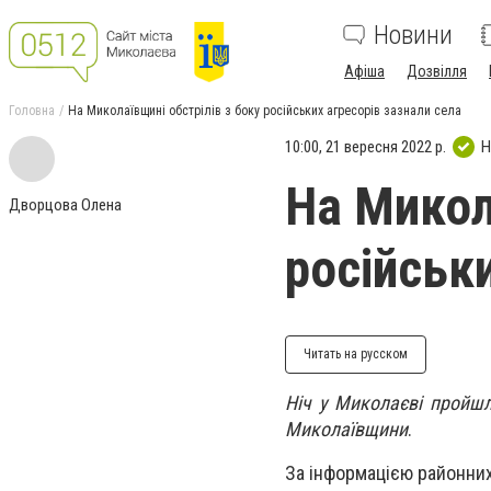
Новини
Афіша
Дозвілля
Головна
На Миколаївщині обстрілів з боку російських агресорів зазнали села
10:00, 21 вересня 2022 р.
Н
На Микол
Дворцова Олена
російськ
Читать на русском
Ніч у Миколаєві пройшл
Миколаївщини
.
За інформацією районних