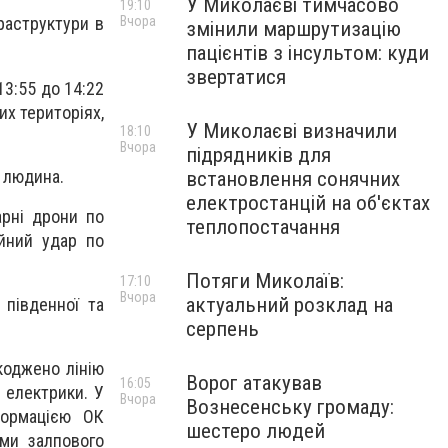
У Миколаєві тимчасово
19:10
Вчора
фраструктури в
змінили маршрутизацію
пацієнтів з інсультом: куди
звертатися
3:55 до 14:22
х територіях,
У Миколаєві визначили
18:10
Вчора
підрядників для
а людина.
встановлення сонячних
електростанцій на об'єктах
арні дрони по
теплопостачання
ійний удар по
Потяги Миколаїв:
17:10
Вчора
актуальний розклад на
 південної та
серпень
коджено лінію
Ворог атакував
16:05
 електрики. У
Вчора
Вознесенську громаду:
формацією ОК
шестеро людей
ми залпового