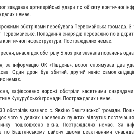
рог завдавав артилерійські удари по об’єкту критичної ін
ждалих немає.
ворожими обстрілами перебувала Первомайська громада. З 1
 Первомайське. Попадання снарядів переважно по відкрити
та критичної інфраструктури. Постраждалих немає.
ересня, внаслідок обстрілу Білозірки зазнала поранень одн
я, за інформацію ОК «Південь», ворог спрямував два уд
ова. Один дрон був збитий, другий наніс самоліквідац
их немає.
есня, зафіксовано ворожі обстріли касетними снарядами
рутине Куцурубської громади. Постраждалих немає.
:30 обстрілів зазнало с. Явкіно Баштанської громади. Пош
док чого в деяких населених пунктах відсутнє постачання
инку пошкоджено вікна. Постраждалих немає. За ін
ив по Баштанському району двома реактивними снаряда