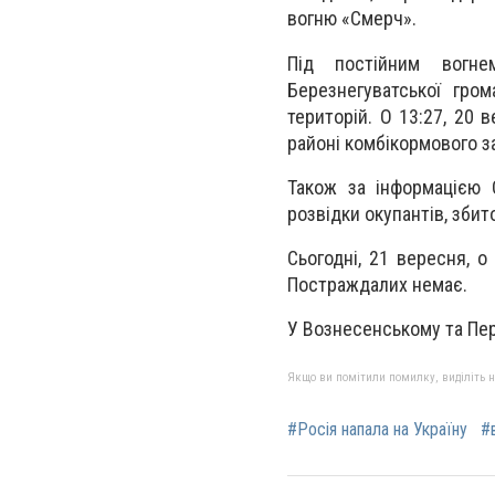
вогню «Смерч».
Під постійним вогне
Березнегуватської гро
територій. О 13:27, 20 
районі комбікормового з
Також за інформацією О
розвідки окупантів, збит
Сьогодні, 21 вересня, 
Постраждалих немає.
У Вознесенському та Пер
Якщо ви помітили помилку, виділіть нео
#Росія напала на Україну
#