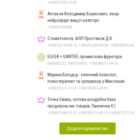
+380(67)900-15-43
Антаков Володимир Борисович, лікар-
нейрохірург вищої категорії
+380679765388
Стоматологія, ФОП Простяков Д.К.
+380(50)159-88-74, +380(51)248-99-08, +380(98)656-04-14, +380(95)939-60-53
ELESA + GANTER, промислова фурнітура
0443002212, 0800750875, +380(98)011-84-55
Марина Білодєд - клінічний психолог,
психотерапевт та супервізор у Миколаєві
+380(50)161-11-34, +380(93)667-46-99
Точка Смаку, оптова-роздрібна база
продовольчих товарів, Пшенична О.І.
+380(67)486-52-20, +380(99)110-49-10, +380(67)512-20-35
Додати підприємство