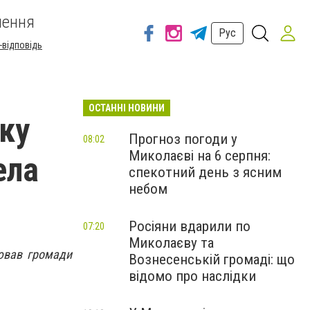
шення
Рус
-відповідь
ОСТАННІ НОВИНИ
оку
Прогноз погоди у
08:02
Миколаєві на 6 серпня:
ела
спекотний день з ясним
небом
Росіяни вдарили по
07:20
Миколаєву та
лював громади
Вознесенській громаді: що
відомо про наслідки