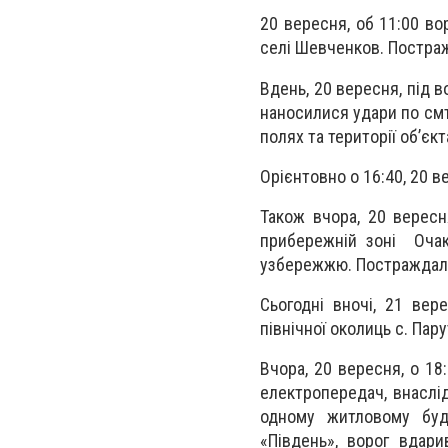
20 вересня, об 11:00 во
селі Шевченков. Постра
Вдень, 20 вересня, під 
наносилися удари по смт
полях та території об’єк
Орієнтовно о 16:40, 20 в
Також вчора, 20 вересн
прибережній зоні Очак
узбережжю. Постраждал
Сьогодні вночі, 21 вер
північної околиць с. Па
Вчора, 20 вересня, о 18
електропередач, внаслі
одному житловому буд
«Південь», ворог вдар