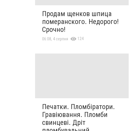
Продам щенков шпица
померанского. Недорого!
Срочно!
124
06:08, 4 серпня
Печатки. Пломбіратори.
Гравіювання. Пломби
свинцеві. Дріт
пломбувальний.