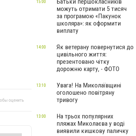
Батьки першокласників
15:00
можуть отримати 5 тисяч
за програмою «Пакунок
школяра»: як оформити
виплату
Як ветерану повернутися до
14:00
цивільного життя:
презентовано чітку
дорожню карту, - ФОТО
Увага! На Миколаївщині
13:10
оголошено повітряну
тривогу
тобы оценить
На трьох популярних
13:00
пляжах Миколаєва у воді
виявили кишкову паличку