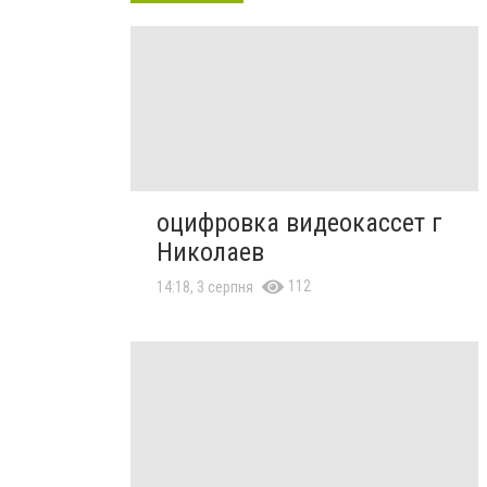
оцифровка видеокассет г
Николаев
112
14:18, 3 серпня