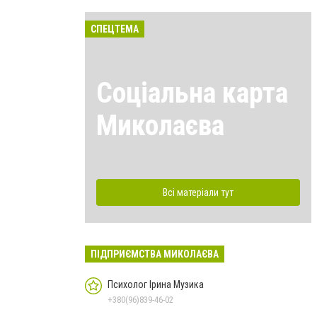
СПЕЦТЕМА
Соціальна карта
Миколаєва
Всі матеріали тут
ПІДПРИЄМСТВА МИКОЛАЄВА
Психолог Ірина Музика
+380(96)839-46-02