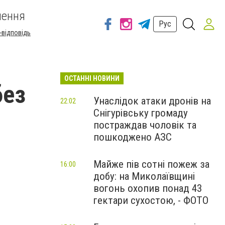
шення
Рус
-відповідь
ОСТАННІ НОВИНИ
без
Унаслідок атаки дронів на
22:02
Снігурівську громаду
постраждав чоловік та
пошкоджено АЗС
Майже пів сотні пожеж за
16:00
добу: на Миколаївщині
вогонь охопив понад 43
гектари сухостою, - ФОТО