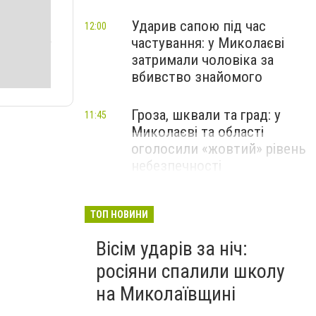
Ударив сапою під час
12:00
частування: у Миколаєві
затримали чоловіка за
вбивство знайомого
Гроза, шквали та град: у
11:45
Миколаєві та області
оголосили «жовтий» рівень
небезпечності
ТОП НОВИНИ
Вісім ударів за ніч:
росіяни спалили школу
на Миколаївщині