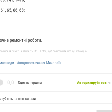
1, 65, 66, 68;
очне ремонтні роботи.
бхідний текст і натисніть Ctrl + Enter, щоб повідомити про це редакцію
має води
#водопостачання Миколаїв
0,0
Оцініть першим
Авторизируйтесь
, ч
исуйтесь на наші канали