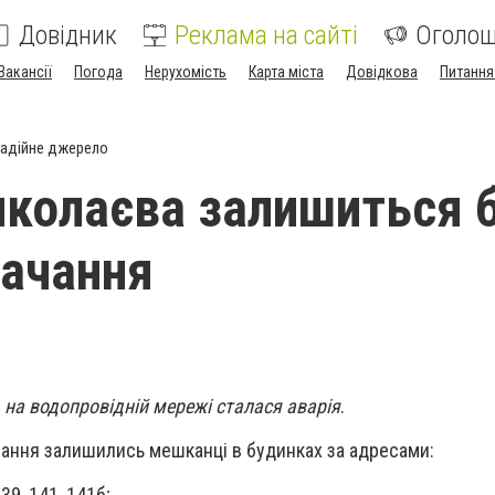
Довідник
Реклама на сайті
Оголо
Вакансії
Погода
Нерухомість
Карта міста
Довідкова
Питання
адійне джерело
колаєва залишиться 
ачання
 на водопровідній мережі сталася аварія
.
чання залишились мешканці в будинках за адресами:
9, 141, 141б;