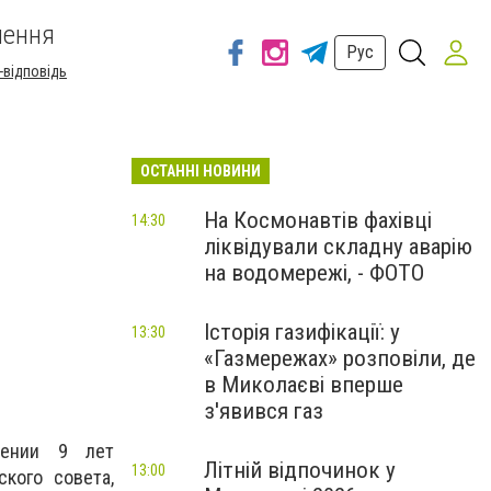
шення
Рус
-відповідь
ОСТАННІ НОВИНИ
На Космонавтів фахівці
14:30
ліквідували складну аварію
на водомережі, - ФОТО
Історія газифікації: у
13:30
«Газмережах» розповіли, де
в Миколаєві вперше
з'явився газ
жении 9 лет
Літній відпочинок у
13:00
кого совета,