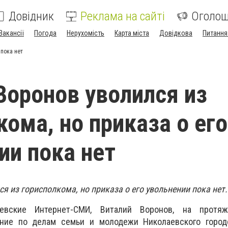
Довідник
Реклама на сайті
Оголо
Вакансії
Погода
Нерухомість
Карта міста
Довідкова
Питання
 пока нет
Воронов уволился из
кома, но приказа о его
ии пока нет
я из горисполкома, но приказа о его увольнении пока нет.
евские Интернет-СМИ, Виталий Воронов, на протя
ние по делам семьи и молодежи Николаевского городс