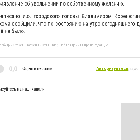
заявление об увольнении по собственному желанию.
дписано и.о. городского головы Владимиром Коренюгин
кома сообщили, что по состоянию на утро сегодняшнего д
ё не было.
бхідний текст і натисніть Ctrl + Enter, щоб повідомити про це редакцію
0,0
Оцініть першим
Авторизуйтесь
, щоб
исуйтесь на наші канали