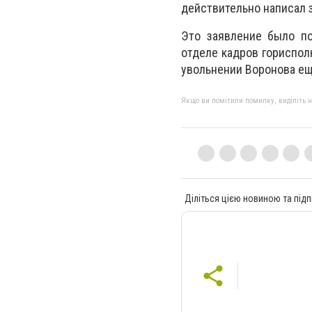
действительно написал 
Это заявление было по
отделе кадров гориспол
увольнении Воронова ещ
Якщо ви помітили помилку, виділіть нео
Діліться цією новиною та підп