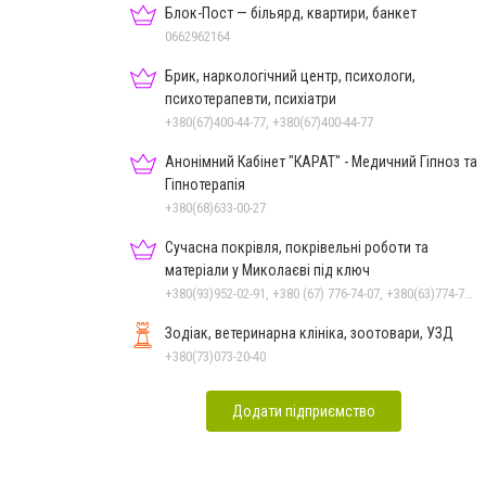
Блок-Пост — більярд, квартири, банкет
0662962164
Брик, наркологічний центр, психологи,
психотерапевти, психіатри
+380(67)400-44-77, +380(67)400-44-77
Анонімний Кабінет "КАРАТ" - Медичний Гіпноз та
Гіпнотерапія
+380(68)633-00-27
Сучасна покрівля, покрівельні роботи та
матеріали у Миколаєві під ключ
+380(93)952-02-91, +380 (67) 776-74-07, +380(63)774-77-47
Зодіак, ветеринарна клініка, зоотовари, УЗД
+380(73)073-20-40
Додати підприємство