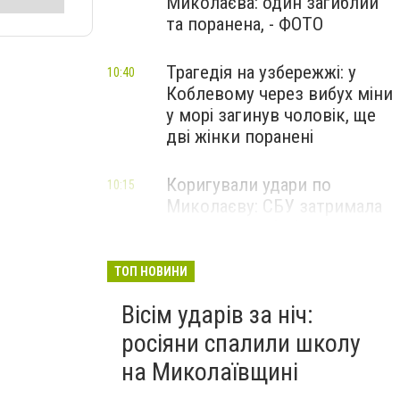
Миколаєва: один загиблий
та поранена, - ФОТО
Трагедія на узбережжі: у
10:40
Коблевому через вибух міни
у морі загинув чоловік, ще
дві жінки поранені
Коригували удари по
10:15
Миколаєву: СБУ затримала
двох агентів фсб та гру, -
ФОТО
ТОП НОВИНИ
Вісім ударів за ніч:
росіяни спалили школу
на Миколаївщині