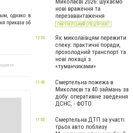
Миколаєві 2026: шукаємо
нові враження та
перезавантаження
ым, однако в
ня приказа об
ПАРТНЕРСЬКИЙ СПЕЦПРОЄКТ
Як миколаївцям пережити
12:30
спеку: практичні поради,
прохолодний транспорт та
нові локації з
 оцінити
«туманчиками»
Смертельна пожежа в
11:40
Миколаєві та 40 займань за
добу: оперативне зведення
ДСНС, - ФОТО
Смертельна ДТП за участі
11:00
трьох авто поблизу