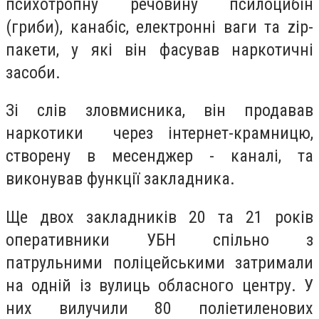
психотропну речовину псилоцибін
(гриби), канабіс, електронні ваги та zip-
пакети, у які він фасував наркотичні
засоби.
Зі слів зловмисника, він продавав
наркотики через інтернет-крамницю,
створену в месенджер - каналі, та
виконував функції закладника.
Ще двох закладників 20 та 21 років
оперативники УБН спільно з
патрульними поліцейськими затримали
на одній із вулиць обласного центру. У
них вилучили 80 поліетиленових