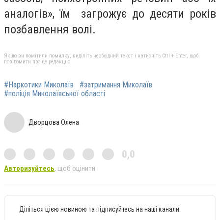
аналогів», їм загрожує до десяти років
позбавлення волі.
Якщо ви помітили помилку, виділіть необхідний текст і натисніть Ctrl + Enter, щоб
повідомити про це редакцію
#Наркотики Миколаїв
#затримання Миколаїв
#поліція Миколаївської області
Дворцова Олена
0,0
Авторизуйтесь
, щоб оцінити
Діліться цією новиною та підписуйтесь на наші канали