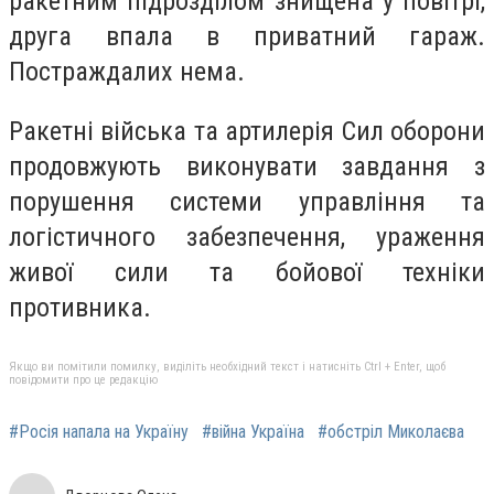
ракетним підрозділом знищена у повітрі,
друга впала в приватний гараж.
Постраждалих нема.
Ракетні війська та артилерія Сил оборони
продовжують виконувати завдання з
порушення системи управління та
логістичного забезпечення, ураження
живої сили та бойової техніки
противника.
Якщо ви помітили помилку, виділіть необхідний текст і натисніть Ctrl + Enter, щоб
повідомити про це редакцію
#Росія напала на Україну
#війна Україна
#обстріл Миколаєва