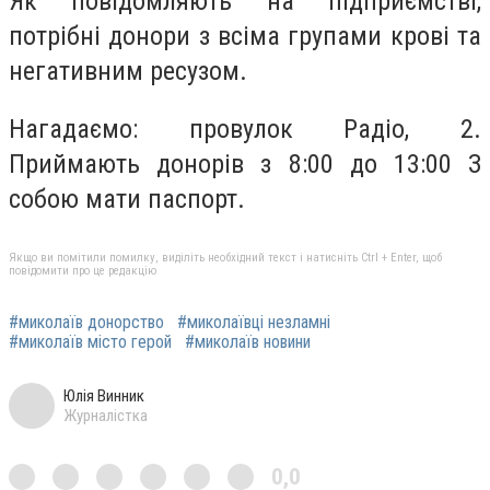
Як повідомляють на підприємстві,
потрібні донори з всіма групами крові та
негативним ресузом.
Нагадаємо: провулок Радіо, 2.
Приймають донорів з 8:00 до 13:00 З
собою мати паспорт.
Якщо ви помітили помилку, виділіть необхідний текст і натисніть Ctrl + Enter, щоб
повідомити про це редакцію
#миколаїв донорство
#миколаївці незламні
#миколаїв місто герой
#миколаїв новини
Юлія Винник
Журналістка
0,0