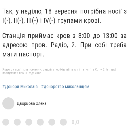
Так, у неділю, 18 вересня потрібна носії з
I(-), II(-), III(-) і IV(-) групами крові.
Станція приймає кров з 8:00 до 13:00 за
адресою пров. Радіо, 2. При собі треба
мати паспорт.
Якщо ви помітили помилку, виділіть необхідний текст і натисніть Ctrl + Enter, щоб
повідомити про це редакцію
#Донори Миколаїв
#донорство миколаївцям
Дворцова Олена
0,0