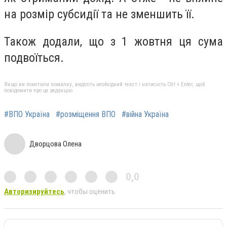
на розмір субсидії та не зменшить її.
Також додали, що з 1 жовтня ця сума
подвоїться.
Якщо ви помітили помилку, виділіть необхідний текст і натисніть Ctrl + Enter, щоб
повідомити про це редакцію
#ВПО Україна
#розміщення ВПО
#війна Україна
Дворцова Олена
0,0
Авторизируйтесь
, чтобы оценить