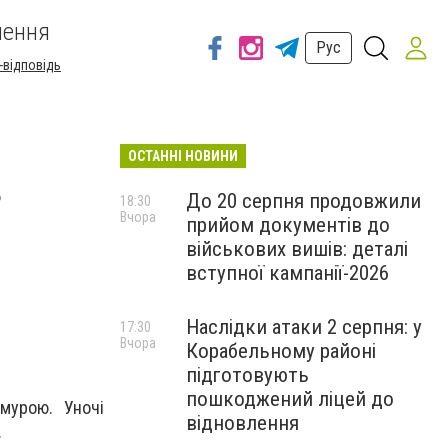
шення
Рус
-відповідь
ОСТАННІ НОВИНИ
в
До 20 серпня продовжили
18:30
Вчора
прийом документів до
військових вишів: деталі
вступної кампанії-2026
Наслідки атаки 2 серпня: у
17:30
Вчора
Корабельному районі
підготовують
пошкоджений ліцей до
мурою. Уночі
відновлення
.