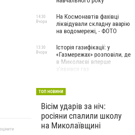
навчального року
На Космонавтів фахівці
14:30
Вчора
ліквідували складну аварію
на водомережі, - ФОТО
Історія газифікації: у
13:30
Вчора
«Газмережах» розповіли, де
в Миколаєві вперше
з'явився газ
Літній відпочинок у
13:00
Вчора
Миколаєві 2026: шукаємо
ТОП НОВИНИ
нові враження та
Вісім ударів за ніч:
перезавантаження
росіяни спалили школу
ПАРТНЕРСЬКИЙ СПЕЦПРОЄКТ
на Миколаївщині
 оцінити