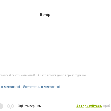
Вечір
бхідний текст і натисніть Ctrl + Enter, щоб повідомити про це редакцію
 в миколаєві
#вересень в миколаєві
0,0
Оцініть першим
Авторизуйтесь
, щоб