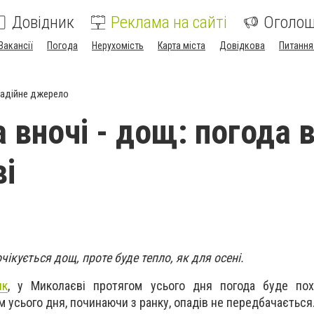
Довідник
Реклама на сайті
Оголо
Вакансії
Погода
Нерухомість
Карта міста
Довідкова
Питання
адійне джерело
 вночі - дощ: погода 
і
чікується дощ, проте буде тепло, як для осені.
ик
, у Миколаєві протягом усього дня погода буде пох
м усього дня, починаючи з ранку, опадів не передбачається