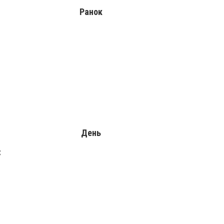
Ранок
День
С