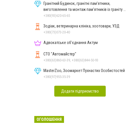
Гранітний Будинок, гранітні пам'ятники,
виготовлення та монтаж пам'ятників із граніту в
Миколаєві
+380(93)620-65-65
Зодіак, ветеринарна клініка, зоотовари, УЗД
+380(73)073-20-40
Адвокатське об'єднання Актум
СТО "Автомайстер"
+380(63)860-63-39, +380(63)844-50-93
MasterZoo, Зоомаркет Пухнастих Особистостей
+380(97)955-35-39
Додати підприємство
ОГОЛОШЕННЯ