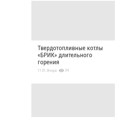
Твердотопливные котлы
«БРИК» длительного
горения
34
11:01, Вчора