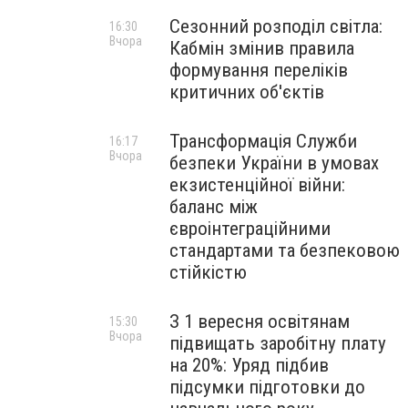
Сезонний розподіл світла:
16:30
Вчора
Кабмін змінив правила
формування переліків
критичних об'єктів
Трансформація Служби
16:17
Вчора
безпеки України в умовах
екзистенційної війни:
баланс між
євроінтеграційними
стандартами та безпековою
стійкістю
З 1 вересня освітянам
15:30
Вчора
підвищать заробітну плату
на 20%: Уряд підбив
підсумки підготовки до