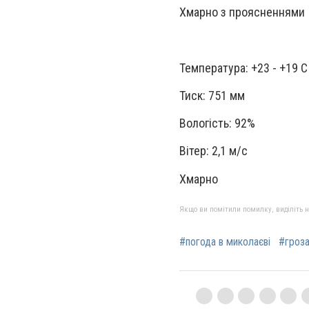
Хмарно з проясненнями
Температура: +23 - +19 С
Тиск: 751 мм
Вологість: 92%
Вітер: 2,1 м/с
Хмарно
Якщо ви помітили помилку, виділіть нео
#погода в миколаєві
#гроза