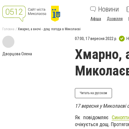
Новини
Афіша
Дозвілля
Головна
Хмарно, а вночі - дощ: погода в Миколаєві
07:00, 17 вересня 2022 р.
Н
Хмарно, а
Дворцова Олена
Миколаєв
Читать на русском
17 вересня у Миколаєві о
Як повідомляє
Синопт
очікується дощ. Протяго