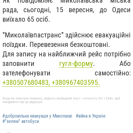
Як повідомляє Миколаївська міська
рада, сьогодні, 15 вересня, до Одеси
виїхало 65 осіб.
"Миколаївпастранс" здійснює евакуаційні
поїздки. Перевезення безкоштовні.
Для запису на найближчий рейс потрібно
заповнити
гугл-форму
.
Або
зателефонувати самостійно:
+380507680483,
+380967403595.
Якщо ви помітили помилку, виділіть необхідний текст і натисніть Ctrl + Enter, щоб
повідомити про це редакцію
#добровільна евакуація у Миколаєві
#війна в Україні
#"зелені" автобуси