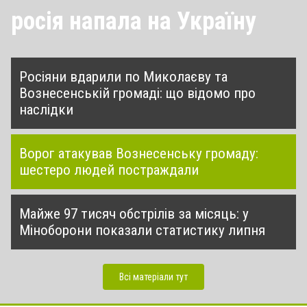
росія напала на Україну
Росіяни вдарили по Миколаєву та
Вознесенській громаді: що відомо про
наслідки
Ворог атакував Вознесенську громаду:
шестеро людей постраждали
Майже 97 тисяч обстрілів за місяць: у
Міноборони показали статистику липня
Всі матеріали тут