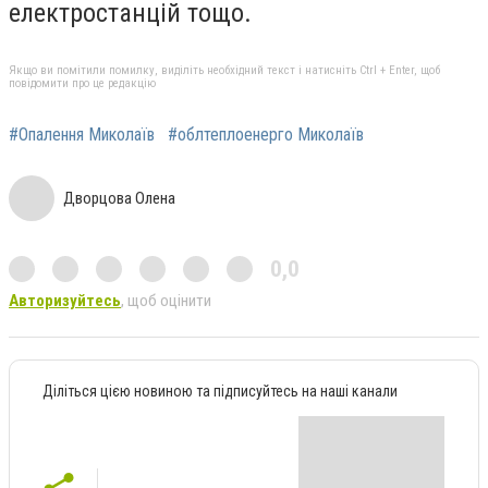
електростанцій тощо.
Якщо ви помітили помилку, виділіть необхідний текст і натисніть Ctrl + Enter, щоб
повідомити про це редакцію
#Опалення Миколаїв
#облтеплоенерго Миколаїв
Дворцова Олена
0,0
Авторизуйтесь
, щоб оцінити
Діліться цією новиною та підписуйтесь на наші канали