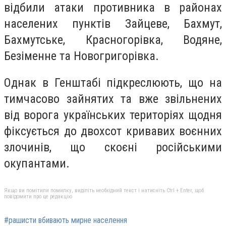
відбили атаки противника в районах
населених пунктів Зайцеве, Бахмут,
Бахмутське, Красногорівка, Водяне,
Безіменне та Новогригорівка.
Однак в Генштабі підкреслюють, що на
тимчасово зайнятих та вже звільнених
від ворога українських територіях щодня
фіксується до двохсот кривавих воєнних
злочинів, що скоєні російськими
окупантами.
Якщо ви помітили помилку, виділіть необхідний текст і натисніть Ctrl + Enter, щоб
повідомити про це редакцію
#рашисти вбивають мирне населення