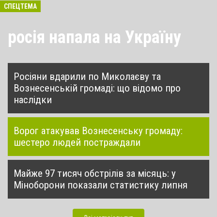
СПЕЦТЕМА
росія напала на Україну
Росіяни вдарили по Миколаєву та
Вознесенській громаді: що відомо про
наслідки
Ворог атакував Вознесенську громаду:
шестеро людей постраждали
Майже 97 тисяч обстрілів за місяць: у
Міноборони показали статистику липня