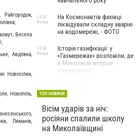
навчального року
 Райгородок,
На Космонавтів фахівці
14:30
олівка;
Вчора
ліквідували складну аварію
на водомережі, - ФОТО
ахмут, Весела
е;
Історія газифікації: у
13:30
Вчора
ке, Авдіївка,
«Газмережах» розповіли, де
в Миколаєві вперше
з'явився газ
кі Новосілки,
Літній відпочинок у
13:00
Вчора
ле, Новопіль,
Миколаєві 2026: шукаємо
ТОП НОВИНИ
нові враження та
Вісім ударів за ніч:
перезавантаження
несенського,
росіяни спалили школу
ПАРТНЕРСЬКИЙ СПЕЦПРОЄКТ
ки, Лиманів,
на Миколаївщині