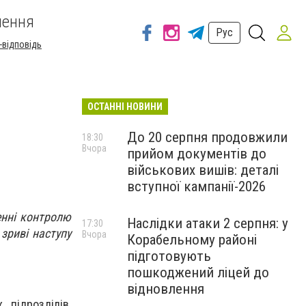
шення
Рус
-відповідь
ОСТАННІ НОВИНИ
До 20 серпня продовжили
18:30
Вчора
прийом документів до
військових вишів: деталі
вступної кампанії-2026
енні контролю
Наслідки атаки 2 серпня: у
17:30
зриві наступу
Вчора
Корабельному районі
підготовують
пошкоджений ліцей до
відновлення
підрозділів,