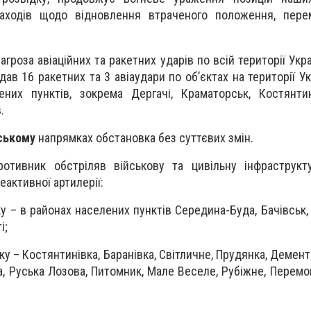
аходів щодо відновлення втраченого положення, пере
гроза авіаційних та ракетних ударів по всій території Укр
ав 16 ракетних та 3 авіаудари по об’єктах на території Ук
них пунктів, зокрема Дергачі, Краматорськ, Костянтин
.
ському
напрямках обстановка без суттєвих змін.
отивник обстріляв військову та цивільну інфраструкту
реактивної артилерії:
 – в районах населених пунктів Середина-Буда, Бачівськ, 
і;
у – Костянтинівка, Баранівка, Світличне, Прудянка, Дементі
, Руська Лозова, Питомник, Мале Веселе, Рубіжне, Перемог