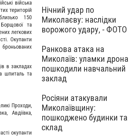
йські війська
Нічний удар по
ятих територій
близько 150
Миколаєву: наслідки
 Борщової та
ворожого удару, - ФОТО
дених легкових
сті. Окупанти
 броньованих
Ранкова атака на
Миколаїв: уламки дрона
ів в закладах
пошкодили навчальний
на шпиталь та
заклад
Росіяни атакували
ликі Проходи,
Миколаївщину:
ка, Авдіївка,
пошкоджено будинки та
склад
ласті окупанти