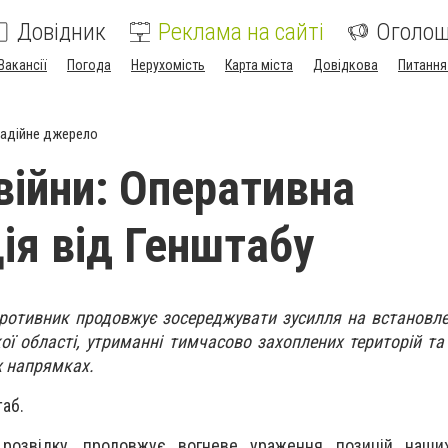
Довідник
Реклама на сайті
Оголо
Вакансії
Погода
Нерухомість
Карта міста
Довідкова
Питання
адійне джерело
війни: Оперативна
ія від Генштабу
ротивник продовжує зосереджувати зусилля на встановл
ї області, утриманні тимчасово захоплених територій та 
х напрямках.
аб.
розвідку, продовжує вогневе ураження позицій наших 