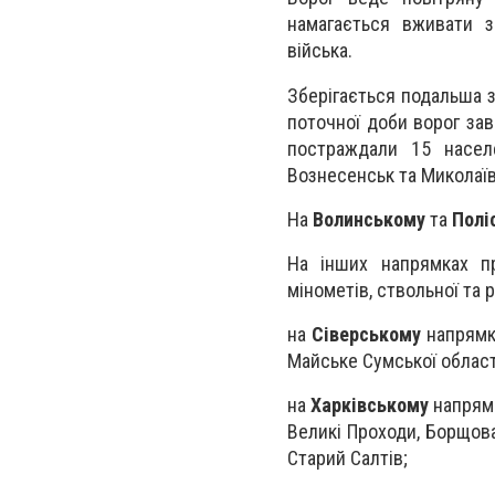
намагається вживати з
війська.
Зберігається подальша за
поточної доби ворог завд
постраждали 15 населе
Вознесенськ та Миколаїв
На
Волинському
та
Полі
На інших напрямках пр
мінометів, ствольної та 
на
Сіверському
напрямку
Майське Сумської област
на
Харківському
напрямк
Великі Проходи, Борщова
Старий Салтів;