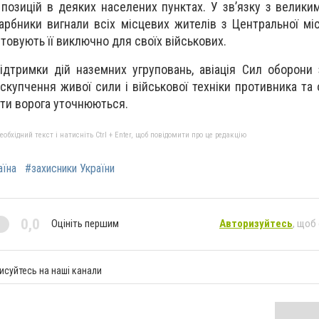
 позицій в деяких населених пунктах. У зв’язку з велики
гарбники вигнали всіх місцевих жителів з Центральної міс
товують її виключно для своїх військових.
ідтримки дій наземних угруповань, авіація Сил оборони 
скупчення живої сили і військової техніки противника та 
ати ворога уточнюються.
бхідний текст і натисніть Ctrl + Enter, щоб повідомити про це редакцію
аїна
#захисники України
0,0
Оцініть першим
Авторизуйтесь
, щоб
исуйтесь на наші канали