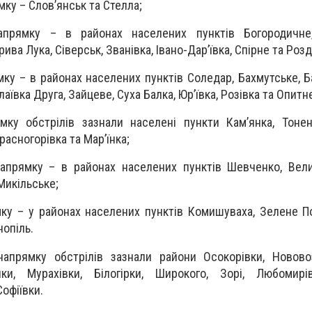
ку – Слов’янськ та Стелла;
прямку – в районах населених пунктів Богородичне,
рива Лука, Сіверськ, Званівка, Івано-Дар’ївка, Спірне та Розд
ку – в районах населених пунктів Соледар, Бахмутське, Б
аївка Друга, Зайцеве, Суха Балка, Юр’ївка, Розівка та Опитн
ку обстрілів зазнали населені пункти Кам’янка, Тонень
асногорівка та Мар’їнка;
прямку – в районах населених пунктів Шевченко, Вели
Микільське;
у – у районах населених пунктів Комишуваха, Зелене По
нопіль.
апрямку обстрілів зазнали райони Осокорівки, Нововоз
нки, Мурахівки, Білогірки, Широкого, Зорі, Любомирів
офіївки.