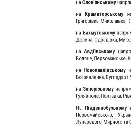
на
Слов’янському
напрям
на
Краматорському
на
Григорівка, Миколаївка, К
на
Бахмутському
напрям
Долина, Одрадівка, Микол
на
Авдіївському
напрям
Водяне, Первомайське, Кр
на
Новопавлівському
на
Богоявленка, Вугледар і 
на
Запорізькому
напрямк
Гуляйполе, Полтавка, Рів
На
Південнобузькому
н
Первомайського, Украї
Лупаревого, Мирного та С