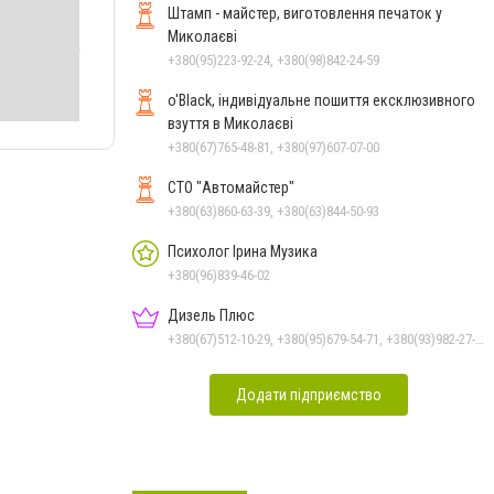
Штамп - майстер, виготовлення печаток у
Миколаєві
+380(95)223-92-24, +380(98)842-24-59
o'Black, індивідуальне пошиття ексклюзивного
взуття в Миколаєві
+380(67)765-48-81, +380(97)607-07-00
СТО "Автомайстер"
+380(63)860-63-39, +380(63)844-50-93
Психолог Ірина Музика
+380(96)839-46-02
Дизель Плюс
+380(67)512-10-29, +380(95)679-54-71, +380(93)982-27-24, +380(67)785-45-70, +380(51)248-33-48
Додати підприємство