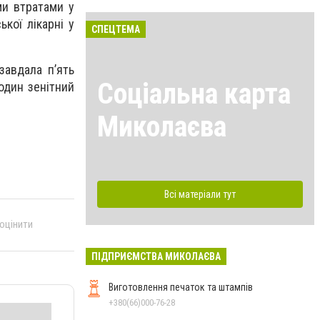
ми втратами у
ької лікарні у
СПЕЦТЕМА
завдала пʼять
Соціальна карта
один зенітний
Миколаєва
Всі матеріали тут
 оцінити
ПІДПРИЄМСТВА МИКОЛАЄВА
Виготовлення печаток та штампів
+380(66)000-76-28