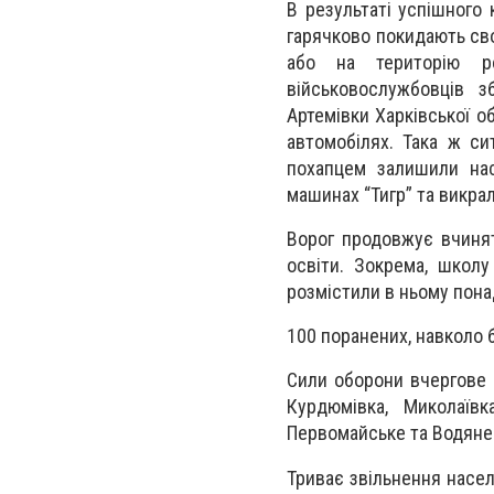
В результаті успішного 
гарячково покидають сво
або на територію ро
військовослужбовців з
Артемівки Харківської о
автомобілях. Така ж сит
похапцем залишили нас
машинах “Тигр” та викра
Ворог продовжує вчинят
освіти. Зокрема, школу
розмістили в ньому пон
100 поранених, навколо 
Сили оборони вчергове 
Курдюмівка, Миколаївк
Первомайське та Водяне
Триває звільнення насел