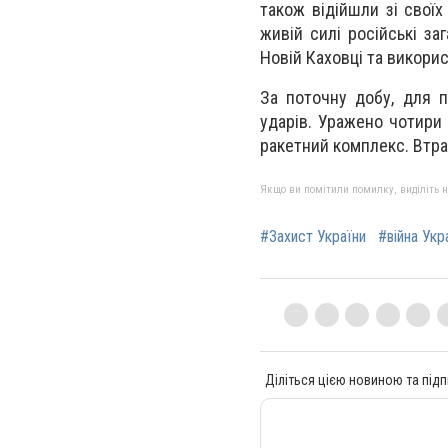
також відійшли зі своїх
живій силі російські за
Новій Каховці та викорис
За поточну добу, для п
ударів. Уражено чотири 
ракетний комплекс. Втр
Якщо ви помітили помилку, виділіть нео
#Захист України
#війна Укр
Діліться цією новиною та підп