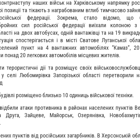
контрнаступу наших військ на Харківському напрямку росі
ї позиції та тікають з награбованим вглиб тимчасово зайн
сійської федерації. Зокрема, стало відомо, що 
бройних сил російської федерації виїхали колоною з
бласті на двох автобусах, одній вантажівці та на 19 викра
уація спостерігається і в місті Сватове Луганської обла
елений пункт на 4 вантажних автомобілях “Камаз”, 20
ли понад 20 легкових автомобілів місцевих жителів.
и терористичні дії та розміщує своїх військовослужбовц
 у селі Любомирівка Запорізької області перетворили 
ад
будівлі розміщено близько 10 одиниць військової техніки.
відбили атаки противника в районах населених пунктів Ве
а Друга, Зайцеве, Майорськ, Озерянівка, Новобахмутів
.
ених пунктів від російських загарбників. В Херсонській об