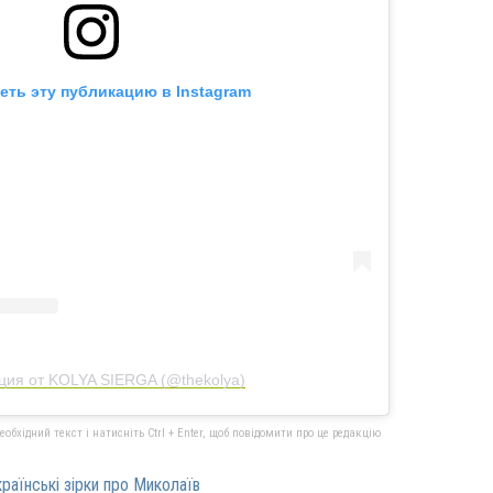
еть эту публикацию в Instagram
ция от KOLYA SIERGA (@thekolya)
бхідний текст і натисніть Ctrl + Enter, щоб повідомити про це редакцію
раїнські зірки про Миколаїв