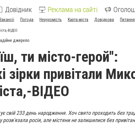
Довідник
Реклама на сайті
Оголо
Вакансії
Погода
Нерухомість
Карта міста
Довідкова
Питання
міста,-ВІДЕО
адійне джерело
їш, ти місто-герой":
і зірки привітали Мик
іста,-ВІДЕО
ує свій 233 день народження. Хоч свято проходить без тра
ку розв'язала росія, але містяни не залишилися без привітан