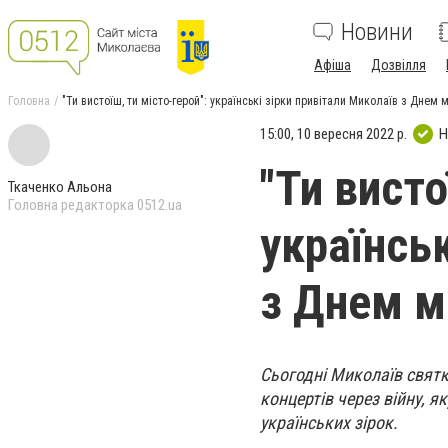
Новини
Афіша
Дозвілля
Головна
"Ти вистоїш, ти місто-герой": українські зірки привітали Миколаїв з Днем 
15:00, 10 вересня 2022 р.
Н
"Ти висто
Ткаченко Альона
Головна редакторка 0512.ua
українськ
з Днем м
Сьогодні Миколаїв святк
концертів через війну, я
українських зірок.