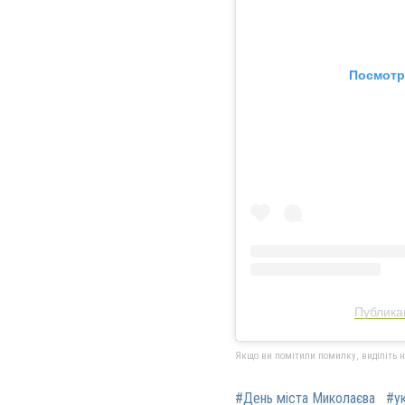
Посмотр
Публика
Якщо ви помітили помилку, виділіть нео
#День міста Миколаєва
#ук