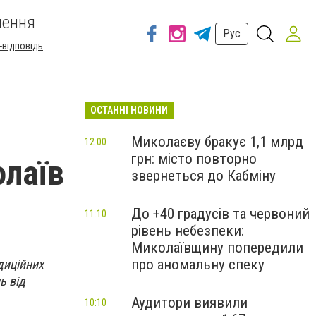
шення
Рус
-відповідь
ОСТАННІ НОВИНИ
Миколаєву бракує 1,1 млрд
12:00
грн: місто повторно
олаїв
звернеться до Кабміну
До +40 градусів та червоний
11:10
рівень небезпеки:
Миколаївщину попередили
про аномальну спеку
диційних
ь від
Аудитори виявили
10:10