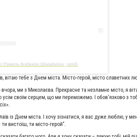
т Рамиль Агабеков (@agabekov_ramil)
, вітаю тебе з Днем міста. Місто-герой, місто славетних л
вчора, ми з Миколаєва. Прекрасне та незламне місто, я віт
 усім своїм серцем, що ми переможемо. І обов'язково з то
сіх».
аїв із Днем міста. І хочу зізнатися, я вас дуже люблю, у ме
– ти вистоїш, ти місто-герой".
сказати багато чого. Але я хочу сказати – дякую тобі, мій р