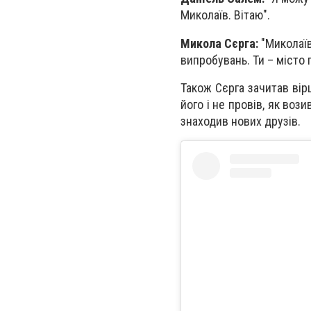
Миколаїв. Вітаю".
Микола Сєрга:
"Миколаїв
випробувань. Ти – місто г
Також Сєрга зачитав вір
його і не провів, як вози
знаходив нових друзів.