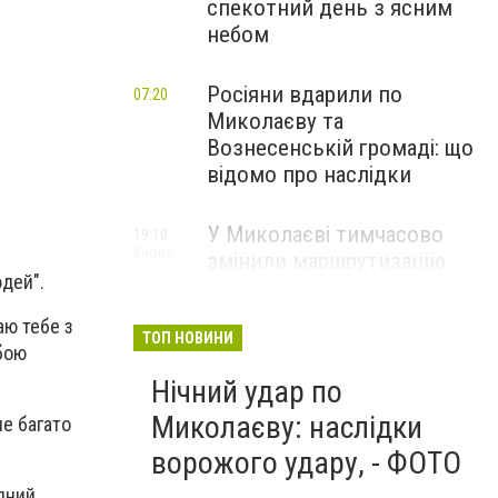
спекотний день з ясним
небом
Росіяни вдарили по
07:20
Миколаєву та
Вознесенській громаді: що
відомо про наслідки
У Миколаєві тимчасово
19:10
Вчора
змінили маршрутизацію
юдей".
пацієнтів з інсультом: куди
звертатися
аю тебе з
ТОП НОВИНИ
бою
Нічний удар по
Миколаєву: наслідки
не багато
ворожого удару, - ФОТО
ідний