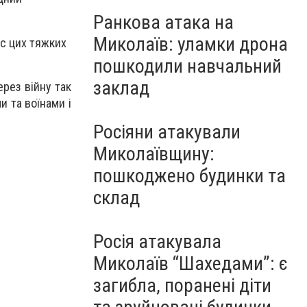
Ранкова атака на
Миколаїв: уламки дрона
ас цих тяжких
пошкодили навчальний
заклад
ерез війну так
и та воїнами і
Росіяни атакували
Миколаївщину:
пошкоджено будинки та
склад
Росія атакувала
Миколаїв “Шахедами”: є
загибла, поранені діти