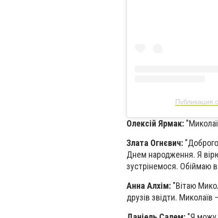
Публикация о
Олексій Ярмак:
"Миколаїв
Злата Огнєвич:
"Доброго 
Днем народження. Я вірю
зустрінемося. Обіймаю в
Анна Алхім:
"Вітаю Микол
друзів звідти. Миколаїв 
Даніель Салем:
"Я можу 