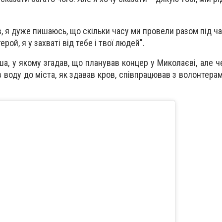
, я дуже пишаюсь, що скільки часу ми провели разом під ч
ерой, я у захваті від тебе і твої людей".
ша, у якому згадав, що планував концер у Миколаєві, але ч
в воду до міста, як
здавав кров, співпрацював з волонтерам