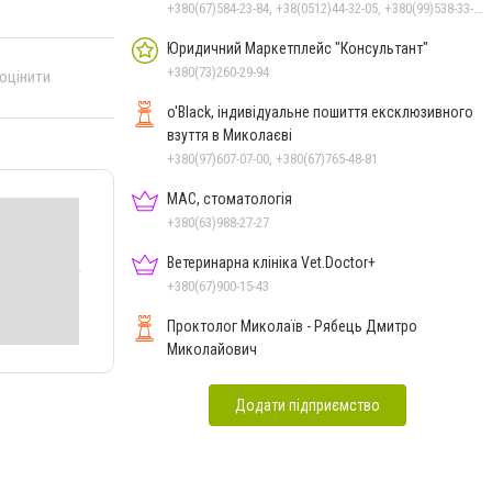
+380(67)584-23-84, +38(0512)44-32-05, +380(99)538-33-25, +380(63)977-35-54
Юридичний Маркетплейс "Консультант"
+380(73)260-29-94
 оцінити
o'Black, індивідуальне пошиття ексклюзивного
взуття в Миколаєві
+380(97)607-07-00, +380(67)765-48-81
МАС, стоматологія
+380(63)988-27-27
Ветеринарна клініка Vet.Doctor+
+380(67)900-15-43
Проктолог Миколаїв - Рябець Дмитро
Миколайович
Додати підприємство