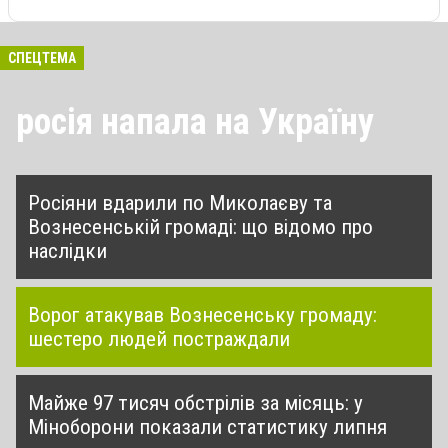
СПЕЦТЕМА
росія напала на Україну
Росіяни вдарили по Миколаєву та
Вознесенській громаді: що відомо про
наслідки
Ворог атакував Вознесенську громаду:
шестеро людей постраждали
Майже 97 тисяч обстрілів за місяць: у
Міноборони показали статистику липня