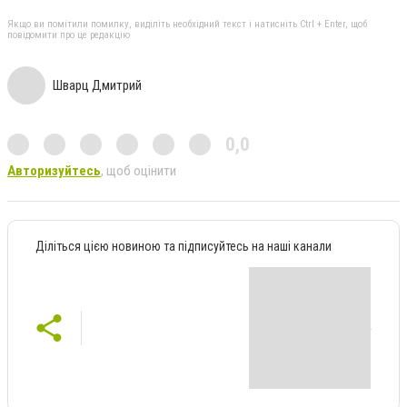
Якщо ви помітили помилку, виділіть необхідний текст і натисніть Ctrl + Enter, щоб
повідомити про це редакцію
Шварц Дмитрий
0,0
Авторизуйтесь
, щоб оцінити
Діліться цією новиною та підписуйтесь на наші канали