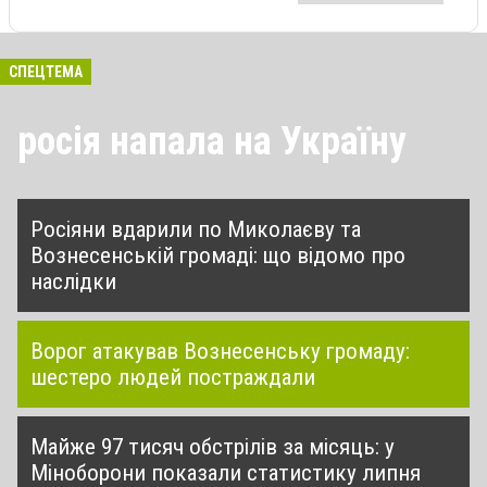
СПЕЦТЕМА
росія напала на Україну
Росіяни вдарили по Миколаєву та
Вознесенській громаді: що відомо про
наслідки
Ворог атакував Вознесенську громаду:
шестеро людей постраждали
Майже 97 тисяч обстрілів за місяць: у
Міноборони показали статистику липня