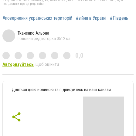
Якщо ви помітили помилку, виділіть необхідний текст і натисніть Ctrl + Enter, щоб
повідомити про це редакцію
#повернення українських територій
#війна в Україні
#Південь
Ткаченко Альона
Головна редакторка 0512.ua
0,0
Авторизуйтесь
, щоб оцінити
Діліться цією новиною та підписуйтесь на наші канали