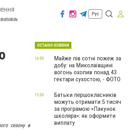
шення
Рус
-відповідь
ОСТАННІ НОВИНИ
о
Майже пів сотні пожеж за
16:00
добу: на Миколаївщині
вогонь охопив понад 43
гектари сухостою, - ФОТО
Батьки першокласників
15:00
можуть отримати 5 тисяч
за програмою «Пакунок
школяра»: як оформити
виплату
ого сезону в