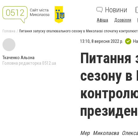
Новини
Афіша
Дозвілля
Головна
Питання запуску опалювального сезону в Миколаєві спочатку контролюєть
13:10, 8 вересня 2022 р.
На
Питання 
Ткаченко Альона
Головна редакторка 0512.ua
сезону в
контролю
президен
Мер Миколаєва Олекса