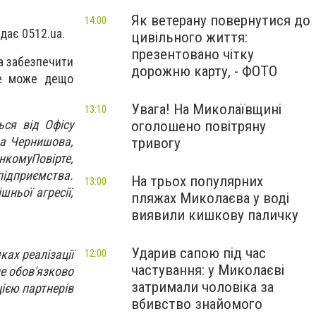
Як ветерану повернутися до
14:00
едає 0512.ua.
цивільного життя:
презентовано чітку
та забезпечити
дорожню карту, - ФОТО
не може дещо
Увага! На Миколаївщині
13:10
ься від Офісу
оголошено повітряну
ра Чернишова,
тривогу
онкомуПовірте,
підприємства.
На трьох популярних
13:00
ньої агресії,
пляжах Миколаєва у воді
виявили кишкову паличку
Ударив сапою під час
ках реалізації
12:00
частування: у Миколаєві
е обов'язково
затримали чоловіка за
цією партнерів
вбивство знайомого