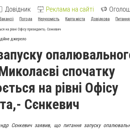
Довідник
Реклама на сайті
Оголо
Вакансії
Погода
Нерухомість
Карта міста
Довідкова
Питання
ся на рівні Офісу президента,- Сєнкевич
дійне джерело
запуску опалювальног
 Миколаєві спочатку
ється на рівні Офісу
та,- Сєнкевич
ндр Сєнкевич заявив, що питання запуску опалювальн