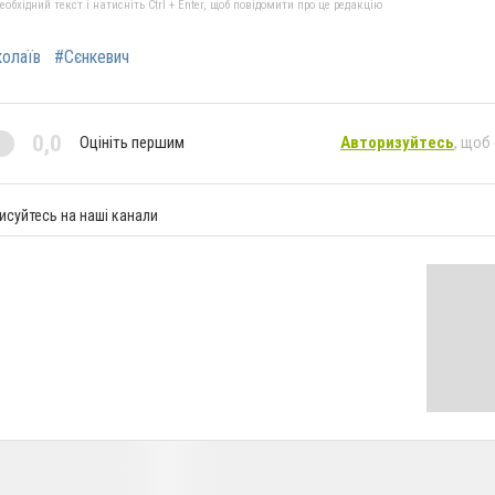
бхідний текст і натисніть Ctrl + Enter, щоб повідомити про це редакцію
олаїв
#Сєнкевич
0,0
Оцініть першим
Авторизуйтесь
, щоб
исуйтесь на наші канали