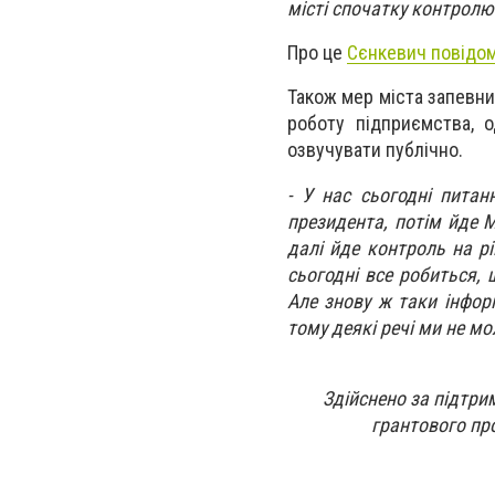
місті
спочатку
контролює
Про це
Сєнкевич повідо
Також мер міста запевн
роботу підприємства, 
озвучувати публічно.
- У нас сьогодні питан
президента, потім йде М
далі йде контроль на рі
сьогодні все робиться,
Але знову ж таки інформ
тому деякі речі ми не м
Здійснено за підтрим
грантового пр