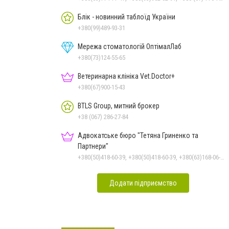
Блік - новинний таблоїд України
+380(99)489-93-31
Мережа стоматологій ОптімалЛаб
+380(73)124-55-65
Ветеринарна клініка Vet.Doctor+
+380(67)900-15-43
BTLS Group, митний брокер
+38 (067) 286-27-84
Адвокатське бюро "Тетяна Гриненко та
Партнери"
+380(50)418-60-39, +380(50)418-60-39, +380(63)168-06-92
Додати підприємство