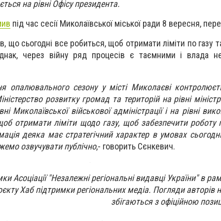
ться на рівні Офісу президента.
мив
під час сесії Миколаївської міської ради 8 вересня, пер
ив, що
сьогодні все робиться, щоб отримати ліміти по газу 
однак, через війну ряд процесів є таємними і влада 
ня опалювального сезону у місті Миколаєві контролюєт
іністерство розвитку громад та територій на рівні мініст
вні Миколаївської військової адміністрації і на рівні вик
 щоб отримати ліміти щодо газу, щоб забезпечити роботу 
ація деяка має стратегічний характер в умовах сьогодніш
ожемо озвучувати публічно
,- говорить Сєнкевич.
ки Асоціації "Незалежні регіональні видавці України" в рам
оєкту Хаб підтримки регіональних медіа. Погляди авторів н
збігаються з офіційною пози