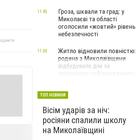
Гроза, шквали та град: у
11:45
Миколаєві та області
оголосили «жовтий» рівень
небезпечності
 оцінити
Житло відновили повністю:
11:00
родина з Миколаївщини
відбудувала дім за
програмою «єВідновлення»,
- ФОТО
ТОП НОВИНИ
Вісім ударів за ніч:
росіяни спалили школу
на Миколаївщині