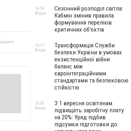
Сезонний розподіл світла:
16:30
Вчора
Кабмін змінив правила
формування переліків
критичних об'єктів
 оцінити
Трансформація Служби
16:17
Вчора
безпеки України в умовах
екзистенційної війни:
баланс між
євроінтеграційними
стандартами та безпековою
стійкістю
З 1 вересня освітянам
15:30
Вчора
підвищать заробітну плату
на 20%: Уряд підбив
підсумки підготовки до