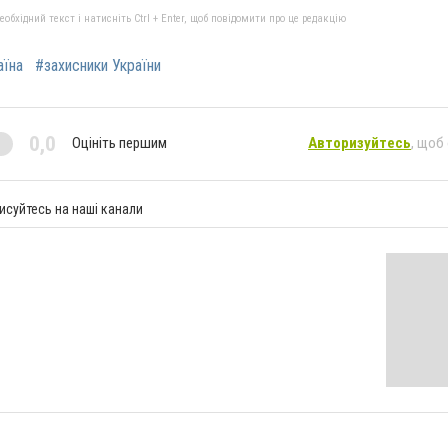
бхідний текст і натисніть Ctrl + Enter, щоб повідомити про це редакцію
аїна
#захисники України
0,0
Оцініть першим
Авторизуйтесь
, щоб
исуйтесь на наші канали