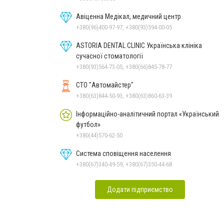
Авіценна Медікал, медичний центр
+380(96)400-97-97, +380(93)594-00-05
ASTORIA DENTAL CLINIC Українська клініка
сучасної стоматології
+380(93)564-73-05, +380(66)845-78-77
СТО "Автомайстер"
+380(63)844-50-93, +380(63)860-63-39
Інформаційно-аналітичний портал «Український
футбол»
+380(44)570-62-50
Система сповіщення населення
+380(67)340-49-59, +380(67)350-44-68
Додати підприємство