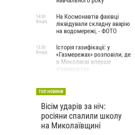
навчального року
На Космонавтів фахівці
14:30
Вчора
ліквідували складну аварію
на водомережі, - ФОТО
Історія газифікації: у
13:30
Вчора
«Газмережах» розповіли, де
в Миколаєві вперше
з'явився газ
Літній відпочинок у
13:00
Вчора
Миколаєві 2026: шукаємо
ТОП НОВИНИ
нові враження та
Вісім ударів за ніч:
перезавантаження
росіяни спалили школу
ПАРТНЕРСЬКИЙ СПЕЦПРОЄКТ
на Миколаївщині