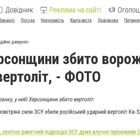
Довідник
Реклама на сайті
Оголо
Вакансії
Погода
Нерухомість
Карта міста
Довідкова
Питання
дійне джерело
ерсонщини збито воро
вертоліт, - ФОТО
ранку, у небі Херсонщини збито вертоліт
.
овітряні сили ЗСУ збили російський ударний вертоліт Ка-52
, зенітно-ракетний підрозділ ЗСУ дуже влучно приземлив С