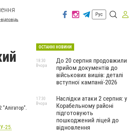
шення
Рус
-відповідь
ОСТАННІ НОВИНИ
жий
До 20 серпня продовжили
18:30
Вчора
прийом документів до
військових вишів: деталі
вступної кампанії-2026
Наслідки атаки 2 серпня: у
17:30
Вчора
Корабельному районі
 "Алігатор".
підготовують
пошкоджений ліцей до
відновлення
У-25.