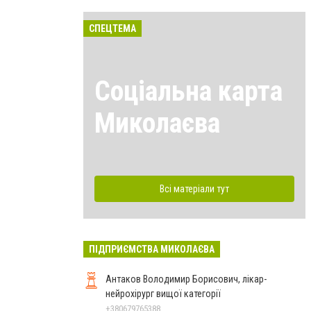
СПЕЦТЕМА
Соціальна карта
Миколаєва
Всі матеріали тут
ПІДПРИЄМСТВА МИКОЛАЄВА
Антаков Володимир Борисович, лікар-
нейрохірург вищої категорії
+380679765388