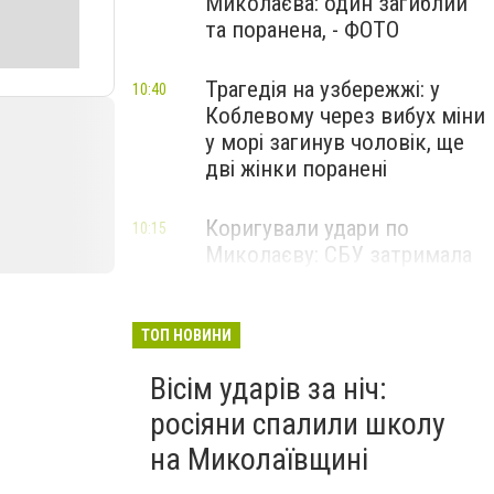
Миколаєва: один загиблий
та поранена, - ФОТО
Трагедія на узбережжі: у
10:40
Коблевому через вибух міни
у морі загинув чоловік, ще
дві жінки поранені
Коригували удари по
10:15
Миколаєву: СБУ затримала
двох агентів фсб та гру, -
ФОТО
ТОП НОВИНИ
Вісім ударів за ніч:
росіяни спалили школу
на Миколаївщині