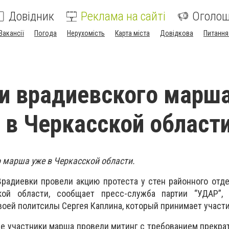
Довідник
Реклама на сайті
Оголо
Вакансії
Погода
Нерухомість
Карта міста
Довідкова
Питання
и врадиевского марша
 в Черкасской област
 марша уже в Черкасской области.
радиевки провели акцию протеста у стен районного отд
ой области, сообщает пресс-служба партии “УДАР”,
воей политсилы Сергея Каплина, который принимает участ
же участники марша провели митинг с требованием прекра