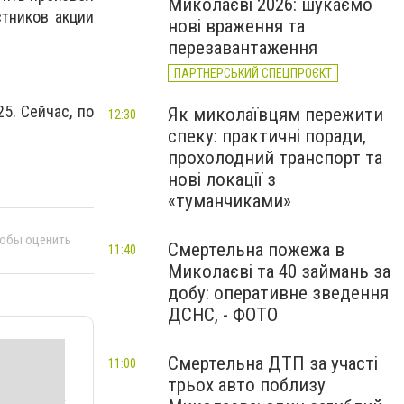
Миколаєві 2026: шукаємо
стников акции
нові враження та
перезавантаження
ПАРТНЕРСЬКИЙ СПЕЦПРОЄКТ
5. Сейчас, по
Як миколаївцям пережити
12:30
спеку: практичні поради,
прохолодний транспорт та
нові локації з
«туманчиками»
тобы оценить
Смертельна пожежа в
11:40
Миколаєві та 40 займань за
добу: оперативне зведення
ДСНС, - ФОТО
Смертельна ДТП за участі
11:00
трьох авто поблизу