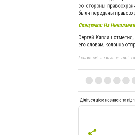
со стороны правоохрани
были переданы правоох
Спецтема: На Николаев
Сергей Каплин отметил,
его словам, колонна от
Якщо ви помітили помилку, виділіть нео
Діліться цією новиною та підп