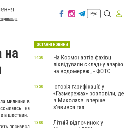
шення
Рус
-відповідь
ОСТАННІ НОВИНИ
 на
На Космонавтів фахівці
14:30
ліквідували складну аварію
и
на водомережі, - ФОТО
Історія газифікації: у
13:30
«Газмережах» розповіли, де
в Миколаєві вперше
ела милиции в
з'явився газ
 ссылаясь на
ие в шествии.
Літній відпочинок у
13:00
тить произвол