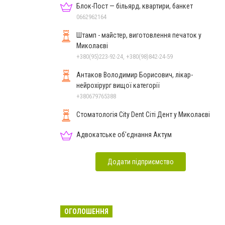
Блок-Пост — більярд, квартири, банкет
0662962164
Штамп - майстер, виготовлення печаток у
Миколаєві
+380(95)223-92-24, +380(98)842-24-59
Антаков Володимир Борисович, лікар-
нейрохірург вищої категорії
+380679765388
Стоматологія City Dent Сіті Дент у Миколаєві
Адвокатське об'єднання Актум
Додати підприємство
ОГОЛОШЕННЯ