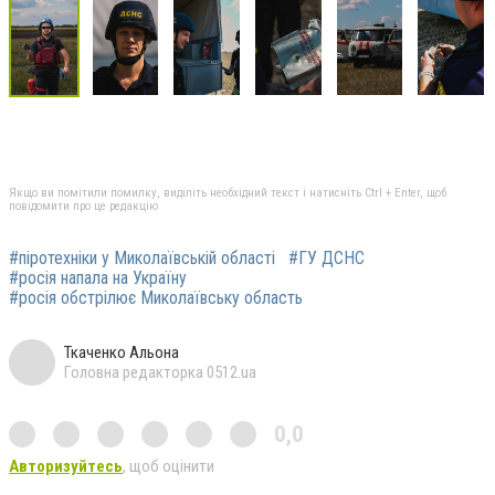
Якщо ви помітили помилку, виділіть необхідний текст і натисніть Ctrl + Enter, щоб
повідомити про це редакцію
#піротехніки у Миколаївській області
#ГУ ДСНС
#росія напала на Україну
#росія обстрілює Миколаївську область
Ткаченко Альона
Головна редакторка 0512.ua
0,0
Авторизуйтесь
, щоб оцінити