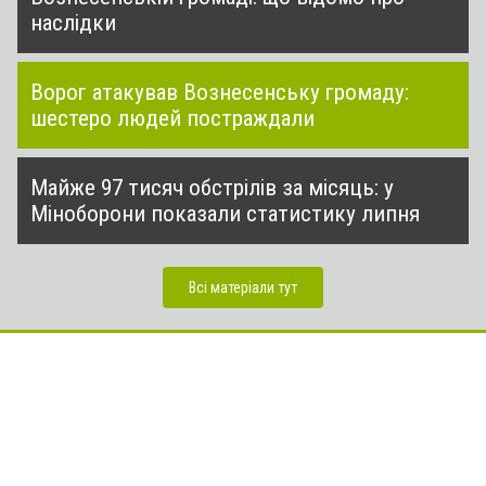
наслідки
Ворог атакував Вознесенську громаду:
шестеро людей постраждали
Майже 97 тисяч обстрілів за місяць: у
Міноборони показали статистику липня
Всі матеріали тут