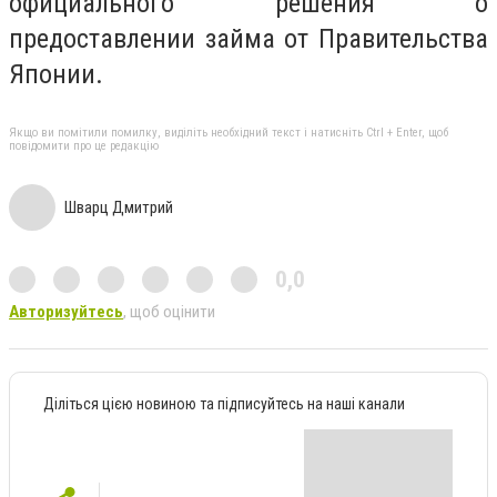
официального решения о
предоставлении займа от Правительства
Японии.
Якщо ви помітили помилку, виділіть необхідний текст і натисніть Ctrl + Enter, щоб
повідомити про це редакцію
Шварц Дмитрий
0,0
Авторизуйтесь
, щоб оцінити
Діліться цією новиною та підписуйтесь на наші канали