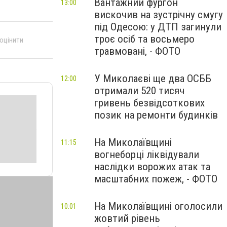
Вантажний фургон
13:00
вискочив на зустрічну смугу
під Одесою: у ДТП загинули
троє осіб та восьмеро
 оцінити
травмовані, - ФОТО
У Миколаєві ще два ОСББ
12:00
отримали 520 тисяч
гривень безвідсоткових
позик на ремонти будинків
На Миколаївщині
11:15
вогнеборці ліквідували
наслідки ворожих атак та
масштабних пожеж, - ФОТО
На Миколаївщині оголосили
10:01
жовтий рівень