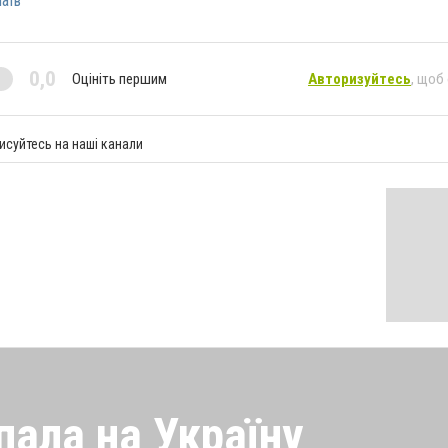
аїв
0,0
Оцініть першим
Авторизуйтесь
, щоб
исуйтесь на наші канали
пала на Україну