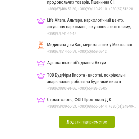
продовольчих товарів, Пшенична О.І.
+380(67)486-52-20, +380(99)110-49-10, +380(67)512-20-35
Life Altera. Альтера, наркологічний центр,
лікування наркоманії, лікування алкоголізму,
зняття ломки
+380(97)741-44-47
Медицина для Вас, мережа аптек у Миколаєві
+380(67)514-55-59, +380(50)668-66-12
Адвокатське об'єднання Актум
ТОВ БудФірм Висота - висотні, покрівельні,
зварювальні роботи на будь-якій висоті
+380(63)893-91-66, +380(66)483-65-05
Стоматологія, ФОП Простяков Д.К.
+380(95)939-60-53, +380(98)656-04-14, +380(51)248-99-08, +380(50)159-88-74
Додати підприємство