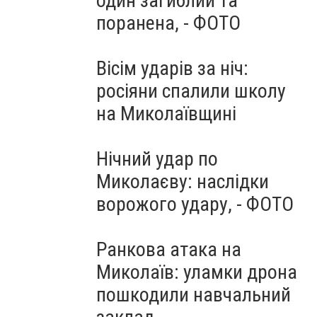
один загиблий та
поранена, - ФОТО
Вісім ударів за ніч:
росіяни спалили школу
на Миколаївщині
Нічний удар по
Миколаєву: наслідки
ворожого удару, - ФОТО
Ранкова атака на
Миколаїв: уламки дрона
пошкодили навчальний