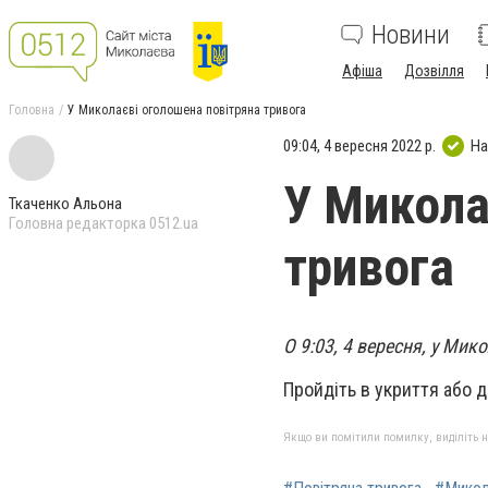
Новини
Афіша
Дозвілля
Головна
У Миколаєві оголошена повітряна тривога
09:04, 4 вересня 2022 р.
На
У Микола
Ткаченко Альона
Головна редакторка 0512.ua
тривога
О 9:03, 4 вересня, у Мик
Пройдіть в укриття або д
Якщо ви помітили помилку, виділіть нео