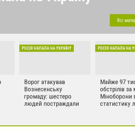
 напала на Україну під
ерації. Зараз рашисти
Всі мате
динки, дитсадки,школи,
бують вбивати мирних та
инки в селах. Ми боремось
РОСІЯ НАПАЛА НА УКРАЇНУ
РОСІЯ НАПАЛА НА У
!!
о
Ворог атакував
Майже 97 ти
Вознесенську
обстрілів за 
громаду: шестеро
Міноборони 
людей постраждали
статистику 