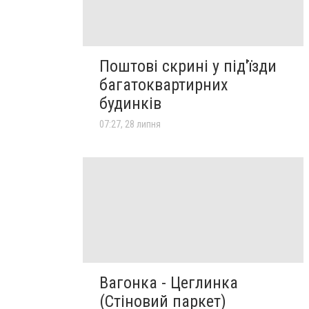
Поштові скрині у під'їзди
багатоквартирних
будинків
07:27, 28 липня
Вагонка - Цеглинка
(Стіновий паркет)