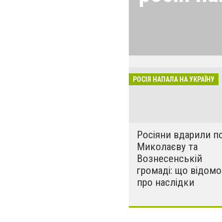
24 лютого росія
виглядом спецоп
обстрілюють бу
лікарні. Не гре
розкрадати буд
РОСІЯ НАПАЛА НА УКРАЇНУ
за нашу свободу
Росіяни вдарили п
Миколаєву та
Вознесенській
громаді: що відомо
про наслідки