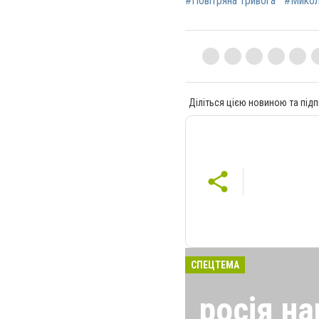
#Повітряна тривога
#Микол
Діліться цією новиною та підп
СПЕЦТЕМА
росія на