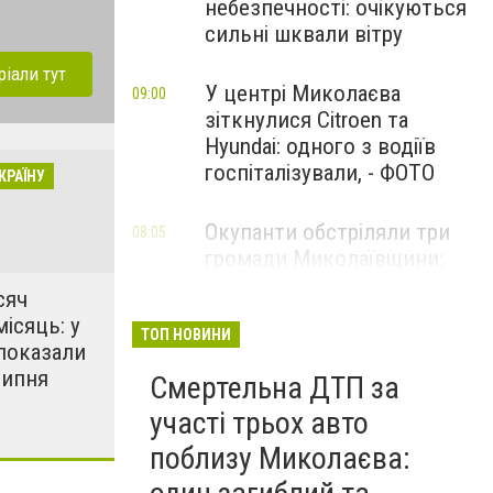
небезпечності: очікуються
сильні шквали вітру
ріали тут
У центрі Миколаєва
09:00
зіткнулися Citroen та
Hyundai: одного з водіїв
госпіталізували, - ФОТО
КРАЇНУ
Окупанти обстріляли три
08:05
громади Миколаївщини:
поранено чоловіка та
сяч
пошкоджено АЗС і склади
місяць: у
ТОП НОВИНИ
показали
липня
Смертельна ДТП за
участі трьох авто
поблизу Миколаєва: