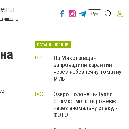
шення
Рус
-відповідь
ОСТАННІ НОВИНИ
яна
На Миколаївщині
15:30
запровадили карантин
через небезпечну томатну
міль
га.
Озеро Солонець-Тузли
14:00
стрімко міліє та рожевіє
через аномальну спеку, -
ФОТО