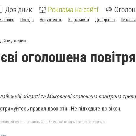
Довідник
Реклама на сайті
Оголо
Вакансії
Погода
Нерухомість
Карта міста
Довідкова
Питання
дійне джерело
єві оголошена повітр
олаївській області та Миколаєві оголошена повітряна триво
отримуйтесь правил двох стін. Не підходьте до вікон.
бхідний текст і натисніть Ctrl + Enter, щоб повідомити про це редакцію