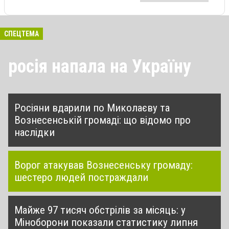
СПЕЦТЕМА
росія напала на Україну
Росіяни вдарили по Миколаєву та
Вознесенській громаді: що відомо про
наслідки
Ворог атакував Вознесенську громаду:
шестеро людей постраждали
Майже 97 тисяч обстрілів за місяць: у
Міноборони показали статистику липня