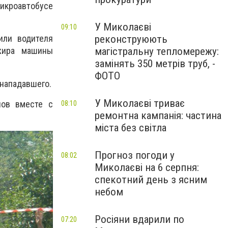
кроавтобусе
У Миколаєві
09:10
реконструюють
или водителя
магістральну тепломережу:
жира машины
замінять 350 метрів труб, -
ФОТО
 нападавшего.
У Миколаєві триває
нов вместе с
08:10
ремонтна кампанія: частина
міста без світла
Прогноз погоди у
08:02
Миколаєві на 6 серпня:
спекотний день з ясним
небом
Росіяни вдарили по
07:20