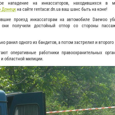
ое нападение на инкассаторов, находившихся в ми
о Донецк
на сайте rentacar.dn.ua ваш шанс быть на коне!
ившие проезд инкассаторам на автомобиле Daewoo уб
ко они получили достойный отпор со стороны пасса
ьно ранил одного из бандитов, а потом застрелил и второго
тают оперативные работники правоохранительных орга
 и областной милиции.