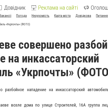
Довідник
Реклама на сайті
Оголо
Вакансії
Погода
Нерухомість
Карта міста
Довідкова
Питання
биль «Укрпочты» (ФОТО)
еве совершено разбой
е на инкассаторский
ль «Укрпочты» (ФОТО
о разбойное нападение на инкассаторский автомобил
аеве возле дома по улице Строителей, 16А группа лю