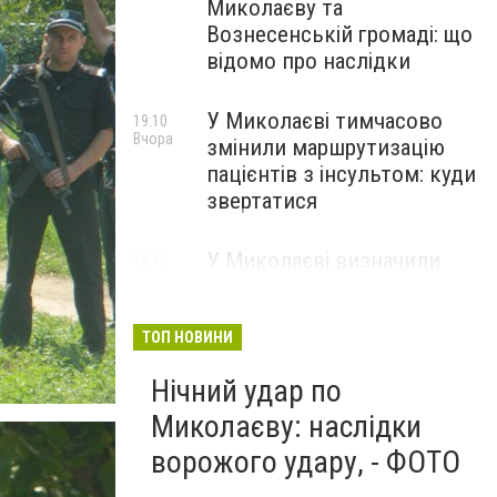
Миколаєву та
Вознесенській громаді: що
відомо про наслідки
У Миколаєві тимчасово
19:10
Вчора
змінили маршрутизацію
пацієнтів з інсультом: куди
звертатися
У Миколаєві визначили
18:10
Вчора
підрядників для
встановлення сонячних
електростанцій на об'єктах
ТОП НОВИНИ
теплопостачання
Нічний удар по
Миколаєву: наслідки
ворожого удару, - ФОТО