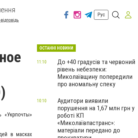
шення
Рус
-відповідь
ОСТАННІ НОВИНИ
ное
До +40 градусів та червоний
11:10
рівень небезпеки:
Миколаївщину попередили
про аномальну спеку
)
Аудитори виявили
10:10
порушення на 1,67 млн грн у
ь «Укрпочты»
роботі КП
«Миколаївпастранс»:
матеріали передано до
дей в масках
прокуратури