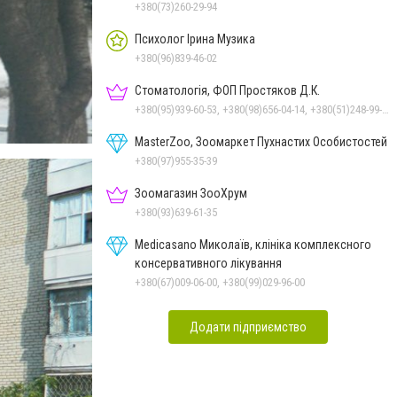
+380(73)260-29-94
Психолог Ірина Музика
+380(96)839-46-02
Стоматологія, ФОП Простяков Д.К.
+380(95)939-60-53, +380(98)656-04-14, +380(51)248-99-08, +380(50)159-88-74
MasterZoo, Зоомаркет Пухнастих Особистостей
+380(97)955-35-39
Зоомагазин ЗооХрум
+380(93)639-61-35
Medicasano Миколаїв, клініка комплексного
консервативного лікування
+380(67)009-06-00, +380(99)029-96-00
Додати підприємство