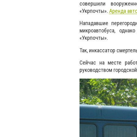
совершили вооруженн
«Укрпочты».
Аренда авт
Нападавшие перегород
микроавтобуса, одна
«Укрпочты».
Так, инкассатор смертел
Сейчас на месте рабо
руководством городской