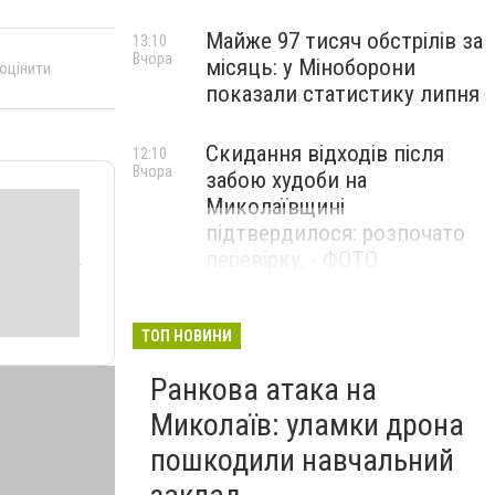
Майже 97 тисяч обстрілів за
13:10
Вчора
місяць: у Міноборони
 оцінити
показали статистику липня
Скидання відходів після
12:10
Вчора
забою худоби на
Миколаївщині
підтвердилося: розпочато
перевірку, - ФОТО
ТОП НОВИНИ
Ранкова атака на
Миколаїв: уламки дрона
пошкодили навчальний