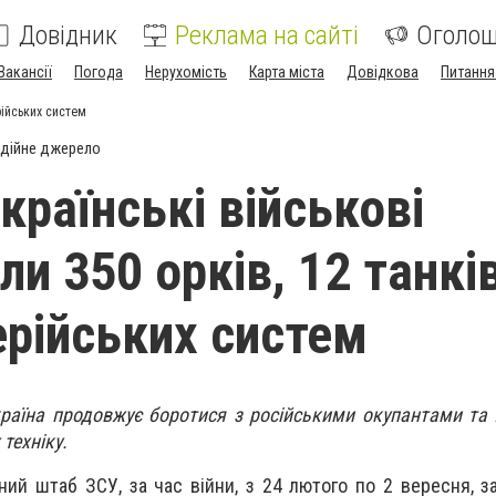
Довідник
Реклама на сайті
Оголо
Вакансії
Погода
Нерухомість
Карта міста
Довідкова
Питання
рійських систем
дійне джерело
країнські військові
ли 350 орків, 12 танкі
ерійських систем
раїна продовжує боротися з російськими окупантами та 
 техніку.
ий штаб ЗСУ, за час війни, з 24 лютого по 2 вересня, за