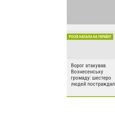
24 лютого росія
виглядом спецоп
обстрілюють бу
лікарні. Не гре
розкрадати буд
РОСІЯ НАПАЛА НА УКРАЇНУ
за нашу свободу
Ворог атакував
Вознесенську
громаду: шестеро
людей постраждал