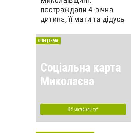
Миколаївщині:
постраждали 4-річна
дитина, її мати та дідусь
СПЕЦТЕМА
Соціальна карта
Миколаєва
Всі матеріали тут