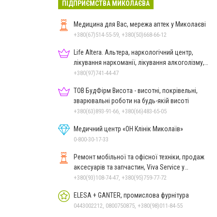
ПІДПРИЄМСТВА МИКОЛАЄВА
Медицина для Вас, мережа аптек у Миколаєві
+380(67)514-55-59, +380(50)668-66-12
Life Altera. Альтера, наркологічний центр,
лікування наркоманії, лікування алкоголізму,
зняття ломки
+380(97)741-44-47
ТОВ БудФірм Висота - висотні, покрівельні,
зварювальні роботи на будь-якій висоті
+380(63)893-91-66, +380(66)483-65-05
Медичний центр «ОН Клінік Миколаїв»
0-800-30-17-33
Ремонт мобільної та офісної техніки, продаж
аксесуарів та запчастин, Viva Service у
Миколаєві
+380(93)108-74-47, +380(95)759-77-72
ELESA + GANTER, промислова фурнітура
0443002212, 0800750875, +380(98)011-84-55