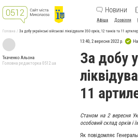
Новини
Афіша
Дозвілля
Головна
За добу українські військові ліквідували 350 орків, 12 танків та 11 артиле
13:40, 2 вересня 2022 р.
На
За добу у
Ткаченко Альона
Головна редакторка 0512.ua
ліквідува
11 артил
Станом на 2 вересня Ук
особовий склад орків і їх
Як повідомляє Генеральн