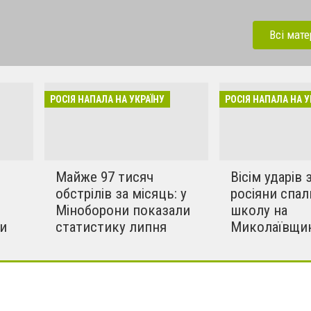
 напала на Україну під
ерації. Зараз рашисти
Всі мате
динки, дитсадки,школи,
бують вбивати мирних та
инки в селах. Ми боремось
РОСІЯ НАПАЛА НА УКРАЇНУ
РОСІЯ НАПАЛА НА У
!!
Майже 97 тисяч
Вісім ударів з
обстрілів за місяць: у
росіяни спа
Міноборони показали
школу на
и
статистику липня
Миколаївщин