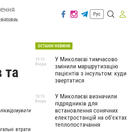
шення
Рус
-відповідь
ОСТАННІ НОВИНИ
У Миколаєві тимчасово
19:10
Вчора
змінили маршрутизацію
в та
пацієнтів з інсультом: куди
звертатися
У Миколаєві визначили
18:10
Вчора
підрядників для
встановлення сонячних
ліквідовувати
електростанцій на об'єктах
теплопостачання
гальні втрати