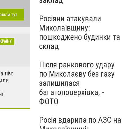
заклад
ріали тут
Росіяни атакували
Миколаївщину:
пошкоджено будинки та
КРАЇНУ
склад
Після ранкового удару
по Миколаєву без газу
а ніч:
лили
залишилася
багатоповерхівка, -
і
ФОТО
Росія вдарила по АЗС на