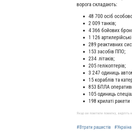
ворога складають:
48 700 осіб особов
2 009 танків;
4 366 бойових бро
1 126 артилерійські
289 реактивних сис
153 засобів ППО;
234 літаків;
205 гелікоптерів;
3 247 одиниць автом
15 кораблів та катер
853 БПЛА оперативн
105 одиниць спеціал
198 крилаті ракети
Якщо ви помітили помилку, виділіть нео
#Втрати рашистів
#Україн