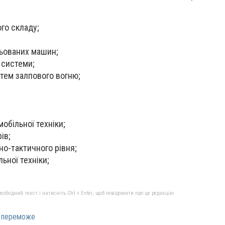
ого складу;
ньованих машин;
 системи;
тем залпового вогню;
обільної техніки;
ів;
о-тактичного рівня;
ьної техніки;
бхідний текст і натисніть Ctrl + Enter, щоб повідомити про це редакцію
а переможе