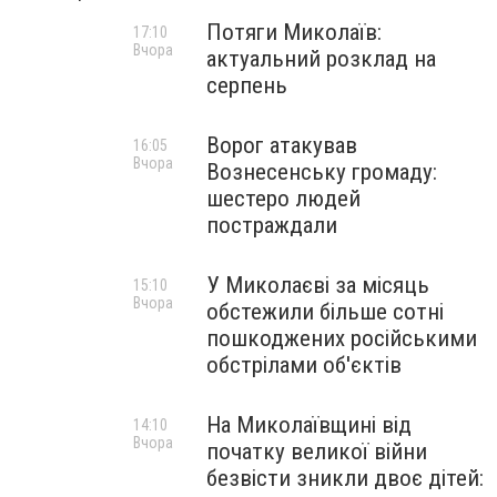
Потяги Миколаїв:
17:10
Вчора
актуальний розклад на
серпень
Ворог атакував
16:05
Вчора
Вознесенську громаду:
шестеро людей
постраждали
У Миколаєві за місяць
15:10
Вчора
обстежили більше сотні
пошкоджених російськими
обстрілами об'єктів
На Миколаївщині від
14:10
Вчора
початку великої війни
безвісти зникли двоє дітей: