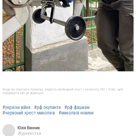
Якщо ви помітили помилку, виділіть необхідний текст і натисніть Ctrl + Enter, щоб
повідомити про це редакцію
#україна війна
#рф окупанти
#рф фашизм
#червоний хрест миколаїв
#миколаїв новини
Юлія Винник
Журналістка