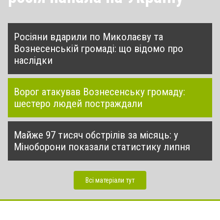
Росіяни вдарили по Миколаєву та
Вознесенській громаді: що відомо про
наслідки
Ворог атакував Вознесенську громаду:
шестеро людей постраждали
Майже 97 тисяч обстрілів за місяць: у
Міноборони показали статистику липня
Всі матеріали тут