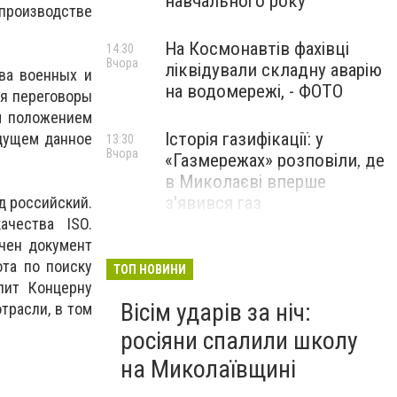
навчального року
производстве
На Космонавтів фахівці
14:30
Вчора
ліквідували складну аварію
ва военных и
на водомережі, - ФОТО
мя переговоры
м положением
Історія газифікації: у
удущем данное
13:30
Вчора
«Газмережах» розповіли, де
в Миколаєві вперше
з'явився газ
д российский.
чества ISO.
чен документ
Літній відпочинок у
13:00
ота по поиску
Вчора
Миколаєві 2026: шукаємо
ТОП НОВИНИ
лит Концерну
нові враження та
Вісім ударів за ніч:
трасли, в том
перезавантаження
росіяни спалили школу
ПАРТНЕРСЬКИЙ СПЕЦПРОЄКТ
на Миколаївщині