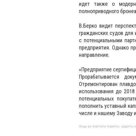
идет также о модерни
полноприводного бронеа
В.Берко видит перспек
гражданских судов для 
с потенциальными пар
предприятия. Однако п
направление.
«Предприятие сертифици
Прорабатывается док
Отремонтирован плавдо
использования до 2018
потенциальных покупат
пополнить уставный кап
числе и нашему Заводу и
Якщо ви помітили помилку, виділіть нео