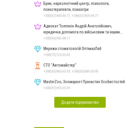
Брик, наркологічний центр, психологи,
психотерапевти, психіатри
+380(67)400-44-77, +380(67)400-44-77
Адвокат Толпекін Андрій Анатолійович,
юридична допомога по військовим та іншим
справам
+380(66)903-68-17
Мережа стоматологій ОптімалЛаб
+380(73)124-55-65
СТО "Автомайстер"
+380(63)860-63-39, +380(63)844-50-93
MasterZoo, Зоомаркет Пухнастих Особистостей
+380(97)955-35-39
Додати підприємство