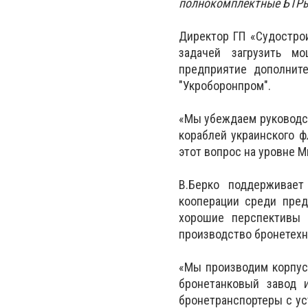
полнокомплектные БТР
Директор ГП «Судостро
задачей загрузить мо
предприятие дополнит
"Укроборонпром".
«Мы убеждаем руководс
кораблей украинского 
этот вопрос на уровне М
В.Берко поддерживает
кооперации среди пред
хорошие перспективы 
производство бронетехн
«Мы производим корпус
бронетанковый завод 
бронетранспортеры с ус