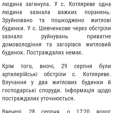
людина загинула. У с. Котляреве одна
людина зазнала важких поранень.
Зруйновано та пошкоджено житлові
будинки. У с. Шевченкове через обстріли
зазнало руйнувань приватне
домоволодіння та загорівся житловий
будинок. Постраждалих немає.
Крім того, вночі, 29 серпня були
артилерійські обстріли с. Котляреве.
Влучання у два житлових будинки й
господарські споруди. Інформація щодо
постраждалих уточнюється.
Ввечері, 28 серпня, о 17:20 ворог