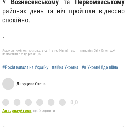
У
Вознесенському
та
Первомайському
районах день та ніч пройшли відносно
спокійно.
.
Якщо ви помітили помилку, виділіть необхідний текст і натисніть Ctrl + Enter, щоб
повідомити про це редакцію
#Росія напала на Україну
#війна Україна
#в Україні йде війна
Дворцова Олена
0,0
Авторизуйтесь
, щоб оцінити