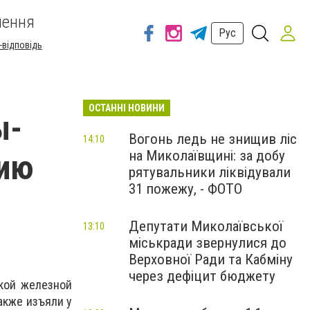
шення
Рус
-відповідь
ОСТАННІ НОВИНИ
ы-
Вогонь ледь не знищив ліс
14:10
на Миколаївщині: за добу
цию
рятувальники ліквідували
31 пожежу, - ФОТО
Депутати Миколаївської
13:10
міськради звернулися до
Верховної Ради та Кабміну
через дефіцит бюджету
кой железной
акже изъяли у