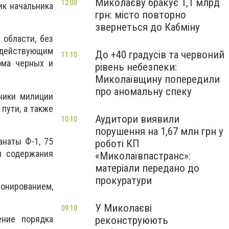
Миколаєву бракує 1,1 млрд
12:00
к начальника
грн: місто повторно
звернеться до Кабміну
й области
,
без
ействующим
До +40 градусів та червоний
11:10
ома черных и
рівень небезпеки:
Миколаївщину попередили
про аномальну спеку
ники милиции
пути, а также
Аудитори виявили
10:10
порушення на 1,67 млн грн у
анаты Ф-1, 75
роботі КП
ля содержания
«Миколаївпастранс»:
матеріали передано до
прокуратури
ионированием,
У Миколаєві
09:10
ение порядка
реконструюють