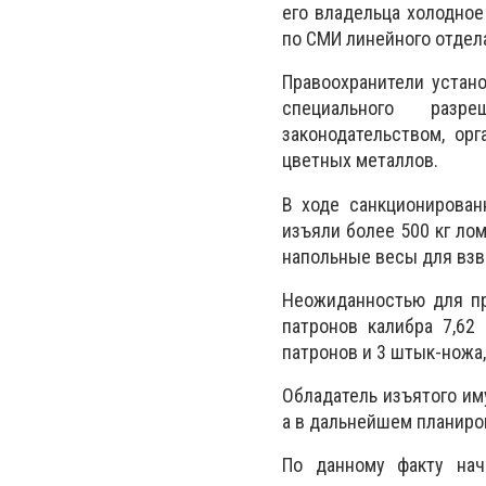
его владельца холодное
по СМИ линейного отдела
Правоохранители устано
специального разр
законодательством, ор
цветных металлов.
В ходе санкционирован
изъяли более 500 кг лом
напольные весы для вз
Неожиданностью для пр
патронов калибра 7,62
патронов и 3 штык-нож
а
Обладатель изъятого им
а в дальнейшем планиро
По данному факту нач