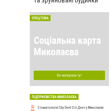
та зруйновані будинки
СПЕЦТЕМА
Соціальна карта
Миколаєва
Всі матеріали тут
ПІДПРИЄМСТВА МИКОЛАЄВА
Стоматологія City Dent Сіті Дент у Миколаєві