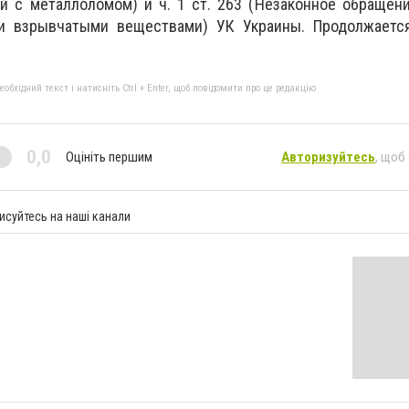
 с металлоломом) и ч. 1 ст. 263 (
Н
езаконное обращени
и взрывчатыми веществами) УК Украины. Продолжаетс
бхідний текст і натисніть Ctrl + Enter, щоб повідомити про це редакцію
0,0
Оцініть першим
Авторизуйтесь
, щоб
исуйтесь на наші канали