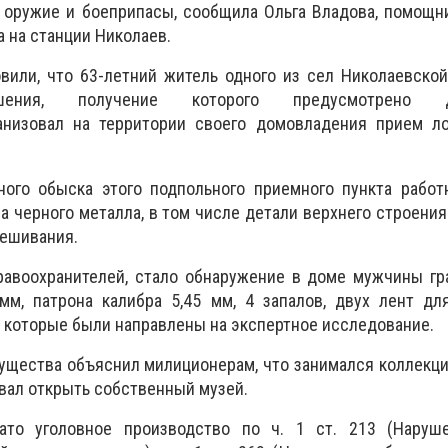
 оружие и боеприпасы, сообщила Ольга Владова, п
омощни
 на станции Николаев.
вили, что 63-летний житель одного из сел Николаевско
ешения, получение которого предусмотрено д
ганизовал на территории своего домовладения прием л
ного обыска этого подпольного приемного пункта работ
а черного металла, в том числе детали верхнего строения 
вешивания.
авоохранителей
,
стало обнаружение в доме муж
чины
гр
 мм, патрона калибра 5,45 мм, 4 запалов, двух лент д
, которые были направлены на экспертное исследование.
ущества объяснил милиционерам, что занимался коллекц
вал открыть собственный музей.
ато уголовное производство по ч. 1 ст. 213 (Наруш