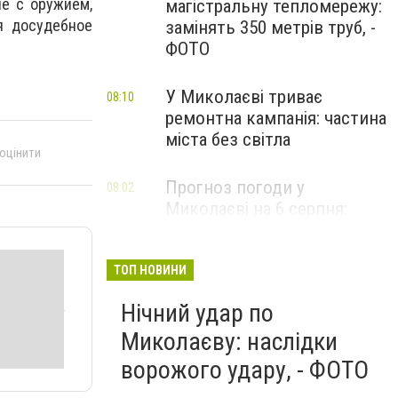
е с оружием,
магістральну тепломережу:
я досудебное
замінять 350 метрів труб, -
ФОТО
У Миколаєві триває
08:10
ремонтна кампанія: частина
міста без світла
 оцінити
Прогноз погоди у
08:02
Миколаєві на 6 серпня:
спекотний день з ясним
небом
ТОП НОВИНИ
Нічний удар по
Миколаєву: наслідки
ворожого удару, - ФОТО