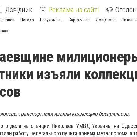
Довідник
Реклама на сайті
Оголо
Вакансії
Погода
Нерухомість
Карта міста
Довідкова
Питання
ипасов
лаевщине милиционер
тники изъяли коллек
сов
ионеры-транспортники изъяли
коллекцию боеприпасов.
ого отдела на станции Николаев УМВД Украины на Одесс
атили работу нелегального пункта приема металлолома, а т