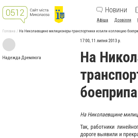
Новини
Афіша
Дозвілля
Головна
На Николаевщине милиционеры-транспортники изъяли коллекцию боепр
17:00, 11 липня 2013 р.
На Нико
Надежда Дремлюга
транспор
боеприпа
На Николаевщине милиц
Так, работники линейн
дороге
выяв
или и прекр