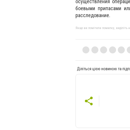
осуществления операций
боевыми припасами ил
расследование.
Якщо ви помітили помилку, виділіть нео
Діліться цією новиною та підп