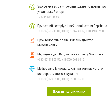
Sport-express.ua – головне джерело новин про
український спорт
+38044 534 45 59
Приватний нотаріус Швейнова Наталя Сергіївна
+380(97)605-18-03, +380(51)267-40-07, +380(93)375-08-48
Проктолог Миколаїв - Рябець Дмитро
Миколайович
Медицина для Вас, мережа аптек у Миколаєві
+380(67)514-55-59, +380(50)668-66-12
Medicasano Миколаїв, клініка комплексного
консервативного лікування
+380(99)029-96-00, +380(67)009-06-00
Додати підприємство